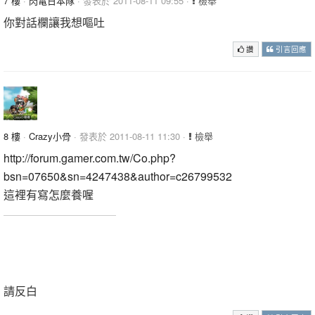
7 樓
·
閃電日本隊
· 發表於 2011-08-11 09:55 ·
檢舉
你對話欄讓我想嘔吐
讚
引言回應
8 樓
·
Crazy小骨
· 發表於 2011-08-11 11:30 ·
檢舉
http://forum.gamer.com.tw/Co.php?
bsn=07650&sn=4247438&author=c26799532
這裡有寫怎麼養喔
我是一個有品味的帥氣小神偷id:Crazy小骨骨
想幹麻就幹麻
目前在菇菇寶貝喔以一百二十等為目標
請反白