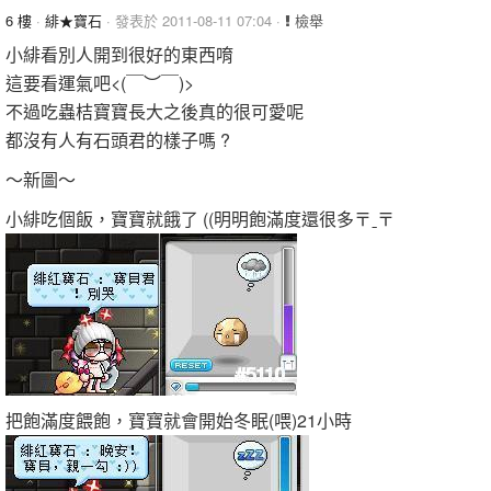
6 樓
·
緋★寶石
· 發表於 2011-08-11 07:04 ·
檢舉
小緋看別人開到很好的東西唷
這要看運氣吧<(￣︶￣)>
不過吃蟲桔寶寶長大之後真的很可愛呢
都沒有人有石頭君的樣子嗎 ?
～新圖～
小緋吃個飯，寶寶就餓了 ((明明飽滿度還很多〒ˍ〒
把飽滿度餵飽，寶寶就會開始冬眠(喂)21小時