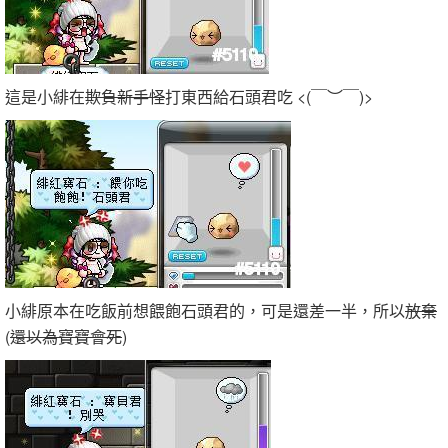
這是小緋在
欺負新手怪
打東西給石頭君吃 <(￣︶￣)>
小緋原本在吃飯前想餵飽石頭君的，可是還差一半，所以
放棄
(
還以為寶寶會死
)