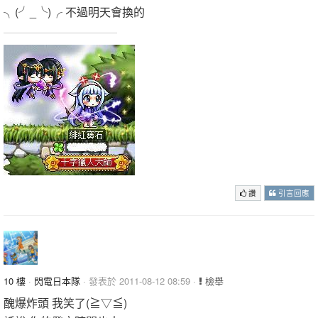
╮(╯_╰)╭ 不過明天會換的
讚
引言回應
10 樓
·
閃電日本隊
· 發表於 2011-08-12 08:59 ·
檢舉
醜爆炸頭 我笑了(≧▽≦)