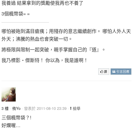
我養過 結果拿到的獎勵使我再也不養了
3個楓幣袋= =
哪怕被砲到滿目瘡痍；用殘存的意志繼續創作。 哪怕人外人天
外天；沸騰的熱血也會突破一切。
將極限與限制一起突破，親手掌握自己的『道』。
我乃標影‧傑斯特！ 你以為，我是誰啊！
讚
引言回應
3 樓
·
侑Yo
· 發表於 2011-08-10 23:39 ·
檢舉
三個楓幣袋？!
好爛喔…