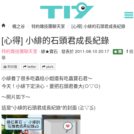
/
楓之谷
/
特約雜技團聊天室
/
[心得] 小緋的石頭君成長紀錄
[心得] 小緋的石頭君成長紀錄
特約雜技團聊天室
·
緋★寶石
· 發表於 2011-08-10 20:17 ·
·
檢
精
舉
列印版
twitter
plurk
小緋養了很多吃蟲桔小姐還有吃蟲寶石君～
今天！小緋下定決心，要把石頭君養大(⊙▽⊙)
～照片如下～
這是"小緋的石頭君成長紀錄"的封面 (≧▽≦)