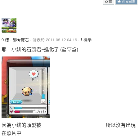
讚
引言回應
9 樓
·
緋★寶石
· 發表於 2011-08-12 04:16 ·
檢舉
耶！小緋的石頭君~進化了 (≧▽≦)
因為小緋的頭髮被
死比克亂搞成櫻桃的醜爆炸頭
所以沒有出現
在照片中