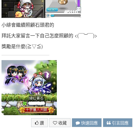
小緋會繼續照顧石頭君的
拜託大家留言一下自己怎麼照顧的 <(￣︶￣)>
獎勵是什麼(≧▽≦)
讚
收藏
快速回應
引言回應