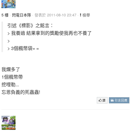
5 樓
·
閃電日本隊
· 發表於 2011-08-10 23:47 ·
檢舉
引述《標影》之銘言：
> 我養過 結果拿到的獎勵使我再也不養了
>
> 3個楓幣袋= =
我爛多了
1個楓幣帶
挖哩勒...
忘恩負義的死蟲蟲!
讚
引言回應