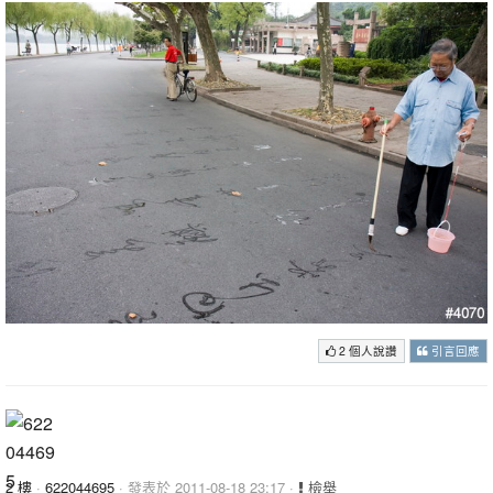
2 個人說讚
引言回應
2 樓
·
622044695
· 發表於 2011-08-18 23:17 ·
檢舉