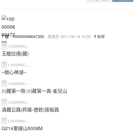
7 樓
·
100000069047200
· 發表於 2011-08-19 14:30 ·
檢舉
玉龍拉措(藏)
~傾心神湖~
川藏第一險-川藏第一高-雀兒山
滇藏公路(邦達-德欽)搓板路
G214東達山5008M