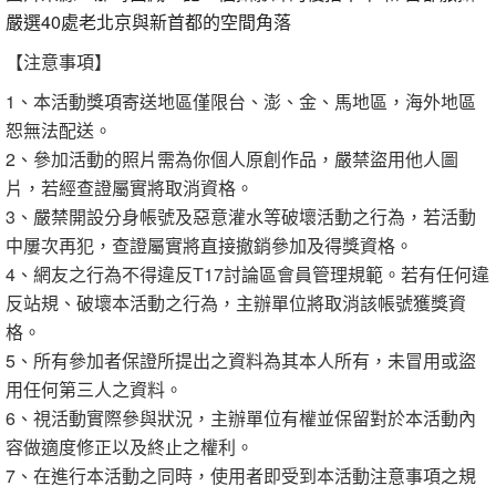
嚴選40處老北京與新首都的空間角落
【注意事項】
1、本活動獎項寄送地區僅限台、澎、金、馬地區，海外地區
恕無法配送。
2、參加活動的照片需為你個人原創作品，嚴禁盜用他人圖
片，若經查證屬實將取消資格。
3、嚴禁開設分身帳號及惡意灌水等破壞活動之行為，若活動
中屢次再犯，查證屬實將直接撤銷參加及得獎資格。
4、網友之行為不得違反T17討論區會員管理規範。若有任何違
反站規、破壞本活動之行為，主辦單位將取消該帳號獲獎資
格。
5、所有參加者保證所提出之資料為其本人所有，未冒用或盜
用任何第三人之資料。
6、視活動實際參與狀況，主辦單位有權並保留對於本活動內
容做適度修正以及終止之權利。
7、在進行本活動之同時，使用者即受到本活動注意事項之規