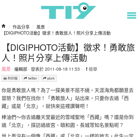
/
作品分享
/
風景
/
【DIGIPHOTO活動】徵求！勇敢旅人！照片分享上傳活動
【DIGIPHOTO活動】徵求！勇敢旅
人！照片分享上傳活動
風景
·
編輯部
· 發表於 2011-08-18 11:53 · ·
檢舉
列印版
twitter
plurk
你是勇敢旅人嗎？為了一探美景不屈不繞，天涯海角都願意去
冒險？我們在找你！「勇敢旅人」站出來，只要你去過「西
藏」或是「北京」，就快來這裡讚聲吧！
棒油們～你去過離天堂最近的雪域聖地「西藏」嗎？還是你到
過「北京」，探訪過故宮、頤和園、長城等知名景點呢？
世上再沒有一個像「西藏」或「北京」一樣的地方，此生一定