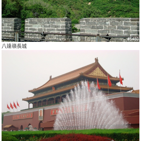
八達嶺長城