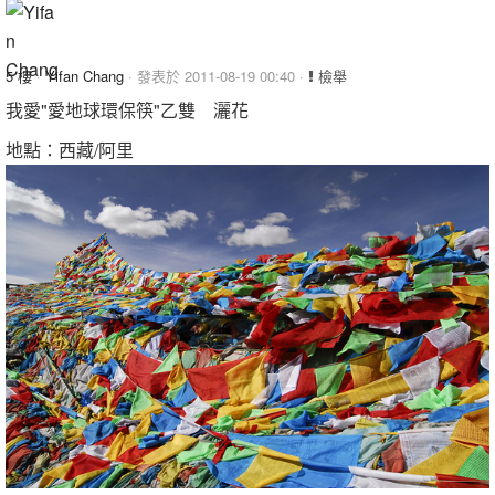
5 樓
·
Yifan Chang
· 發表於 2011-08-19 00:40 ·
檢舉
我愛"愛地球環保筷"乙雙 灑花
地點：西藏/阿里