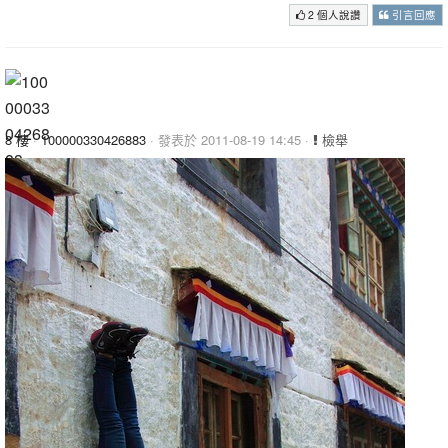
2 個人說讚
引言回應
8 樓
·
100000330426883
· 發表於 2011-08-19 14:45 ·
檢舉