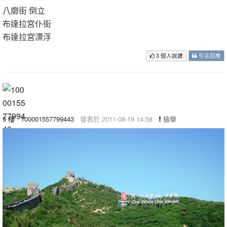
八廓街 倒立
布達拉宮仆街
布達拉宮漂浮
3 個人說讚
引言回應
9 樓
·
100001557799443
· 發表於 2011-08-19 14:58 ·
檢舉