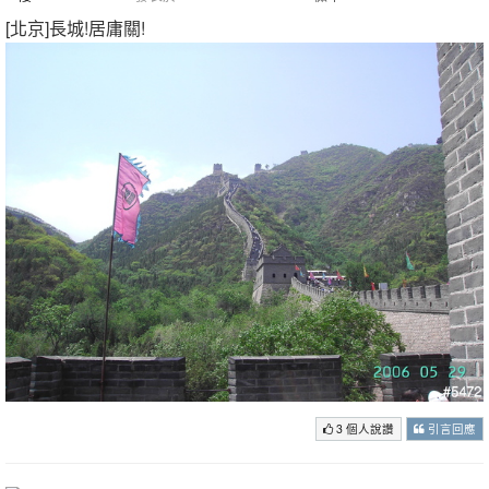
[北京]長城!居庸關!
3 個人說讚
引言回應