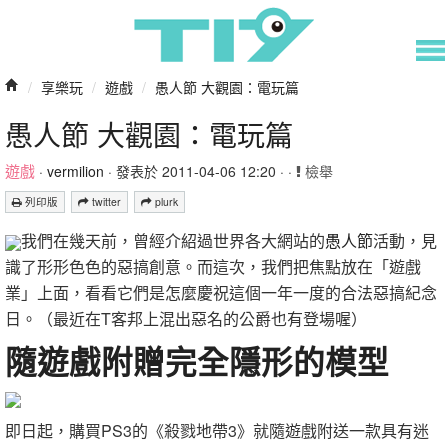
/
享樂玩
/
遊戲
/
愚人節 大觀園：電玩篇
愚人節 大觀園：電玩篇
遊戲
·
vermilion
· 發表於 2011-04-06 12:20 · ·
檢舉
列印版
twitter
plurk
我們在幾天前，曾經介紹過世界各大網站的
愚人節
活動，見
識了形形色色的惡搞創意。而這次，我們把焦點放在「遊戲
業」上面，看看它們是怎麼慶祝這個一年一度的合法惡搞紀念
日。（最近在T客邦上混出惡名的公爵也有登場喔）
隨遊戲附贈完全隱形的模型
即日起，購買PS3的《殺戮地帶3》就隨遊戲附送一款具有迷