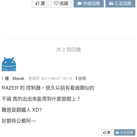
讚
收藏
快速回應
引言回應
共 2 則回應
1 樓
·
Mesak
· 發表於 2011-04-07 16:15 ·
檢舉
RAZER 的 控制器，很久以前有看過類似的
不過 真的出出來能用到什麼遊戲上？
難道是鋼鐵人 XD?
好期待公爵阿~~
讚
引言回應