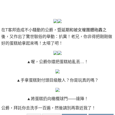
在T客邦造成不小騷動的公爵，暨
延期和被女權團體砲轟之
後
，又作出了驚世駭俗的舉動：扒糞！老兄，你非得把剛剛做
好的蛋糕給拿起來嗎！太噁了吧！
▲喔，公爵你還把蛋糕給亂丟…！
▲手拿蛋糕對付頭目級敵人？你是玩真的嗎？
▲將蛋糕扔向橄欖球門——達陣！
公爵，拜託你去洗手一百遍，然後請別再靠近我了！