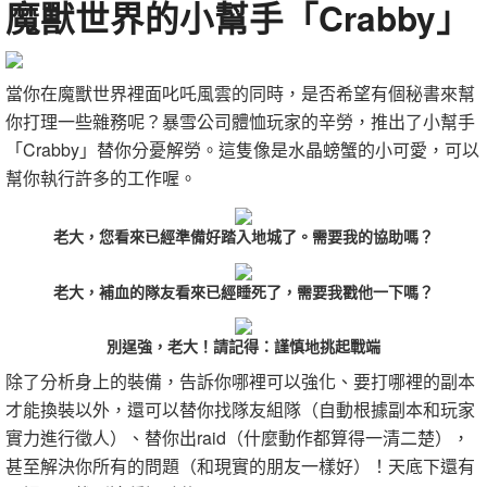
魔獸世界的小幫手「Crabby」
當你在魔獸世界裡面叱吒風雲的同時，是否希望有個秘書來幫
你打理一些雜務呢？暴雪公司體恤玩家的辛勞，推出了小幫手
「Crabby」替你分憂解勞。這隻像是水晶螃蟹的小可愛，可以
幫你執行許多的工作喔。
老大，您看來已經準備好踏入地城了。需要我的協助嗎？
老大，補血的隊友看來已經睡死了，需要我戳他一下嗎？
別逞強，老大！請記得：謹慎地挑起戰端
除了分析身上的裝備，告訴你哪裡可以強化、要打哪裡的副本
才能換裝以外，還可以替你找隊友組隊（自動根據副本和玩家
實力進行徵人）、替你出raid（什麼動作都算得一清二楚），
甚至解決你所有的問題（和現實的朋友一樣好）！天底下還有