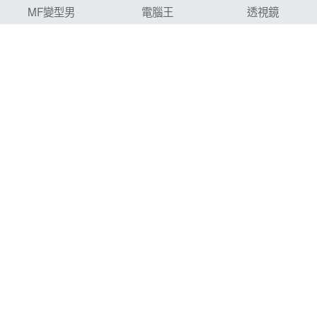
MF變型男
電腦王
透視鏡