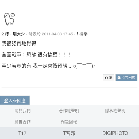
2 樓
·
瑞大少
· 發表於 2011-04-08 17:45 ·
檢舉
我很認真地覺得
全面戰爭：恐龍 很有搞頭！！！
至少若真的有 我一定會衝預購... <(￣︶￣)>
讚
引言回應
登入來回應
關於我們
著作權聲明
隱私權聲明
廣告合作
問題回報
T17
T客邦
DIGIPHOTO