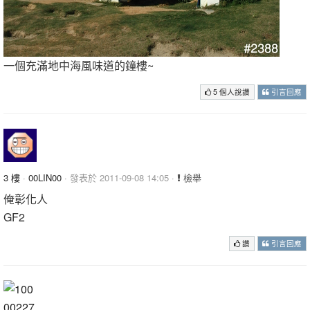
一個充滿地中海風味道的鐘樓~
5 個人說讚
引言回應
3 樓
·
00LIN00
· 發表於 2011-09-08 14:05 ·
檢舉
俺彰化人
GF2
讚
引言回應