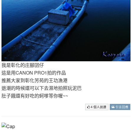
我是彰化的庄腳囝仔
這是用CANON PRO1拍的作品
推薦大家到彰化芳苑的王功漁港
退潮的時候還可以下去濕地拍照玩泥巴
肚子餓還有好吃的蚵嗲等你喔~~
4 個人說讚
引言回應