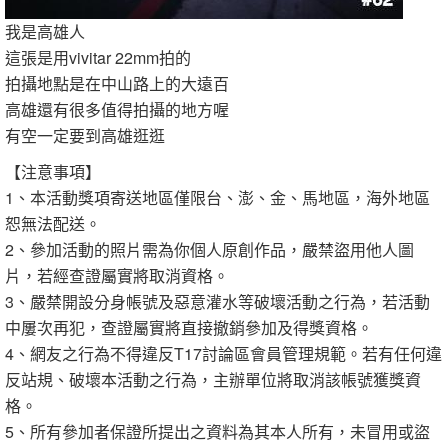
我是高雄人
這張是用vivitar 22mm拍的
拍攝地點是在中山路上的大遠百
高雄還有很多值得拍攝的地方喔
有空一定要到高雄逛逛
【注意事項】
1、本活動獎項寄送地區僅限台、澎、金、馬地區，海外地區
恕無法配送。
2、參加活動的照片需為你個人原創作品，嚴禁盜用他人圖
片，若經查證屬實將取消資格。
3、嚴禁開設分身帳號及惡意灌水等破壞活動之行為，若活動
中屢次再犯，查證屬實將直接撤銷參加及得獎資格。
4、網友之行為不得違反T17討論區會員管理規範。若有任何違
反站規、破壞本活動之行為，主辦單位將取消該帳號獲獎資
格。
5、所有參加者保證所提出之資料為其本人所有，未冒用或盜