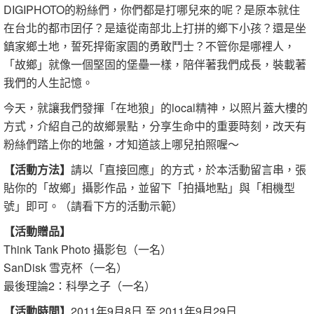
DIGIPHOTO的粉絲們，你們都是打哪兒來的呢？是原本就住
在台北的都市囝仔？是遠從南部北上打拼的鄉下小孩？還是坐
鎮家鄉土地，誓死捍衛家園的勇敢鬥士？不管你是哪裡人，
「故鄉」就像一個堅固的堡壘一樣，陪伴著我們成長，裝載著
我們的人生記憶。
今天，就讓我們發揮「在地狼」的local精神，以照片蓋大樓的
方式，介紹自己的故鄉景點，分享生命中的重要時刻，改天有
粉絲們踏上你的地盤，才知道該上哪兒拍照喔～
【活動方法】
請以「直接回應」的方式，於本活動留言串，張
貼你的「故鄉」攝影作品，並留下「拍攝地點」與「相機型
號」即可。（請看下方的活動示範）
【活動贈品】
Think Tank Photo 攝影包（一名）
SanDisk 雪克杯（一名）
最後理論2：科學之子（一名）
【活動時間】
2011年9月8日 至 2011年9月29日