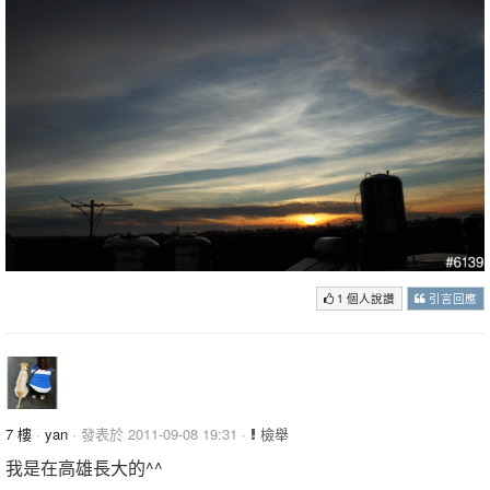
1 個人說讚
引言回應
7 樓
·
yan
· 發表於 2011-09-08 19:31 ·
檢舉
我是在高雄長大的^^