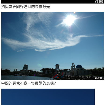
拍攝當天剛好遇到的是雲隙光
中間的雲像不像一隻展翅的鳥呢?