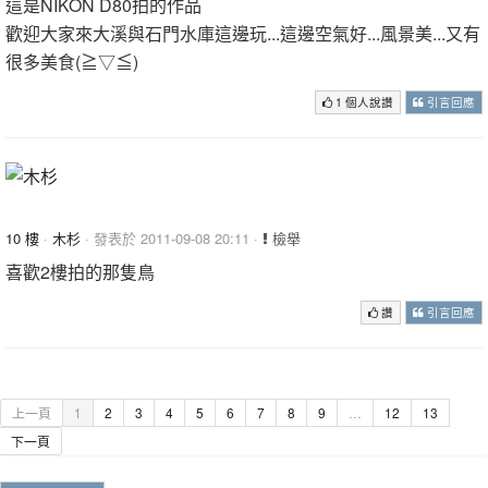
這是NIKON D80拍的作品
歡迎大家來大溪與石門水庫這邊玩...這邊空氣好...風景美...又有
很多美食(≧▽≦)
1 個人說讚
引言回應
10 樓
·
木杉
· 發表於 2011-09-08 20:11 ·
檢舉
喜歡2樓拍的那隻鳥
讚
引言回應
上一頁
1
2
3
4
5
6
7
8
9
…
12
13
下一頁