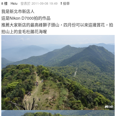
8 樓
·
Hsiu
· 發表於 2011-09-08 19:49 ·
檢舉
我是新北市新店人
這是Nikon D7000拍的作品
推薦大家新店的最高峰獅子頭山，四月份可以來這邊賞花，拍
拍山上的金毛杜鵑花海喔