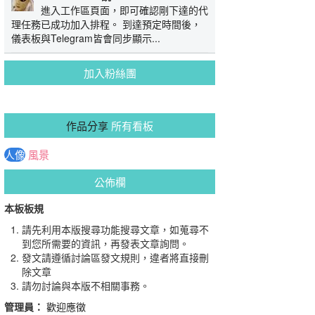
進入工作區頁面，即可確認剛下達的代
理任務已成功加入排程。 到達預定時間後，
儀表板與Telegram皆會同步顯示...
加入粉絲團
作品分享
所有看板
人像
風景
公佈欄
本板板規
請先利用本版搜尋功能搜尋文章，如蒐尋不
到您所需要的資訊，再發表文章詢問。
發文請遵循討論區發文規則，違者將直接刪
除文章
請勿討論與本版不相關事務。
管理員：
歡迎應徵