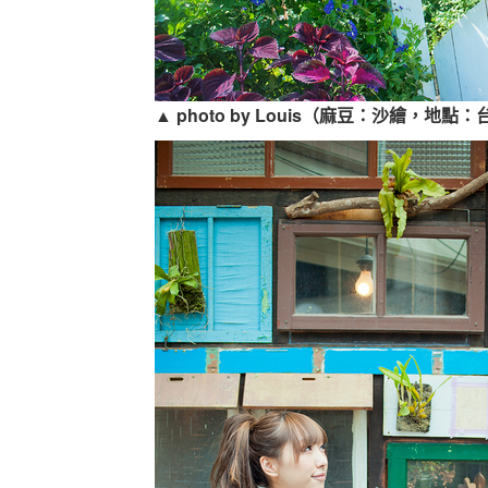
▲ photo by Louis（麻豆：沙繪，地