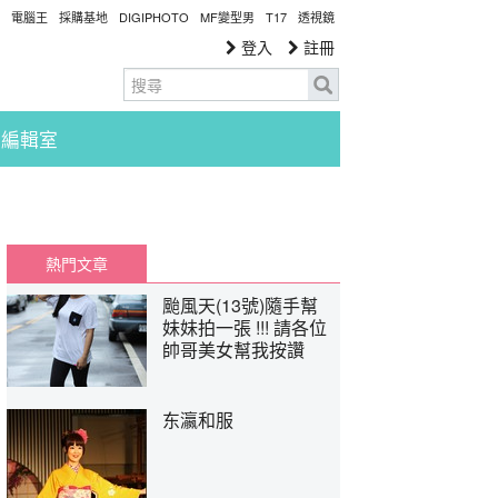
電腦王
採購基地
DIGIPHOTO
MF變型男
T17
透視鏡
登入
註冊
編輯室
熱門文章
颱風天(13號)隨手幫
妹妹拍一張 !!! 請各位
帥哥美女幫我按讚
东瀛和服