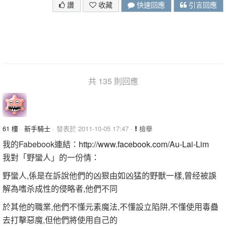
讚
收藏
快速回應
引言回應
共 135 則回應
61 樓
·
新手騎士
· 發表於 2011-10-05 17:47 ·
檢舉
我的Fabebook連結：
http://www.facebook.com/Au-Lai-Lim
我對「野蠻人」的一份情：
野蠻人,係是在訴說他們的凶狠由如凶猛的野獸一樣,曾经被誤
解為嗜杀成性的侵略者,他們不同
於其他的職業,他們不懂元素魔法,不懂設立陷阱,不懂使用毒蠱
去打擊惡魔,但他們將使用自己的