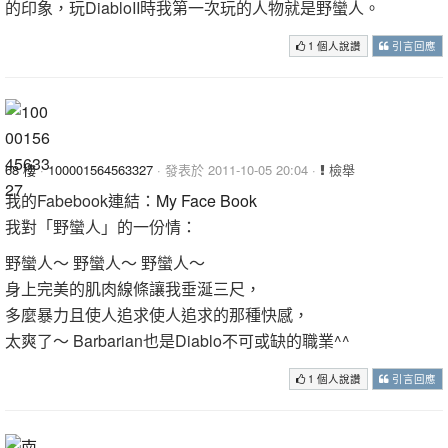
的印象，玩DiabloII時我第一次玩的人物就是野蠻人。
1 個人說讚
引言回應
68 樓
·
100001564563327
· 發表於 2011-10-05 20:04 ·
檢舉
我的Fabebook連結：
My Face Book
我對「野蠻人」的一份情：
野蠻人～ 野蠻人～ 野蠻人～
身上完美的肌肉線條讓我垂涎三尺，
多麼暴力且使人追求使人追求的那種快感，
太爽了～ Barbarian也是Diablo不可或缺的職業^^
1 個人說讚
引言回應