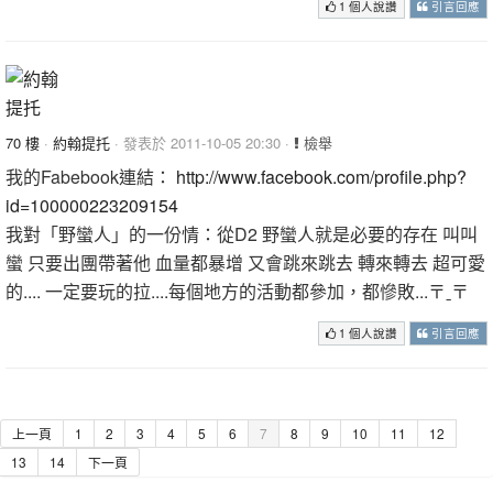
1 個人說讚
引言回應
70 樓
·
約翰提托
· 發表於 2011-10-05 20:30 ·
檢舉
我的Fabebook連結：
http://www.facebook.com/profile.php?
id=100000223209154
我對「野蠻人」的一份情：從D2 野蠻人就是必要的存在 叫叫
蠻 只要出團帶著他 血量都暴增 又會跳來跳去 轉來轉去 超可愛
的.... 一定要玩的拉....每個地方的活動都參加，都慘敗...〒ˍ〒
1 個人說讚
引言回應
上一頁
1
2
3
4
5
6
7
8
9
10
11
12
13
14
下一頁