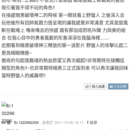
吸引著我不得不玩的角色!!
在接處暗黑破壞神二的時候 第一眼就看上野蠻人 之後深入去
玩他後所有招帥氣跟力道呈現的讓我感覺非常滿意 尤其是旋風
斬在戰場上 嚕來嚕去的快感 還有那加成怒吼叫聲 力與美的組
合 在我心目中的勇者風範的形象深深在我腦海裡........
近期看到暗黑破壞神三釋放的第一波影片 野蠻人的攻擊比起二
更為細緻精進~
徹底的勾起我戰魂的熱血慾望又再次崛起!!非常期待在接觸這
類型的角色!!~也非常期待暗黑三正式版到來 可以再次讓我回味
當時野蠻人的威聶吧!!
1 個人說讚
引言回應
64 樓
·
fb:1322962306
· 發表於 2011-10-05 18:17 ·
檢舉