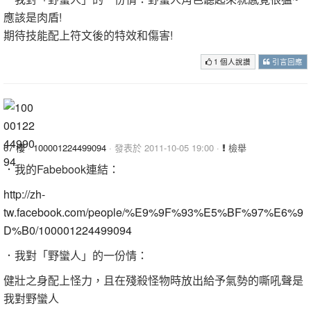
應該是肉盾!
期待技能配上符文後的特效和傷害!
1 個人說讚
引言回應
67 樓
·
100001224499094
· 發表於 2011-10-05 19:00 ·
檢舉
．我的Fabebook連結：
http://zh-
tw.facebook.com/people/%E9%9F%93%E5%BF%97%E6%9
D%B0/100001224499094
．我對「野蠻人」的一份情：
健壯之身配上怪力，且在殘殺怪物時放出給予氣勢的嘶吼聲是
我對野蠻人