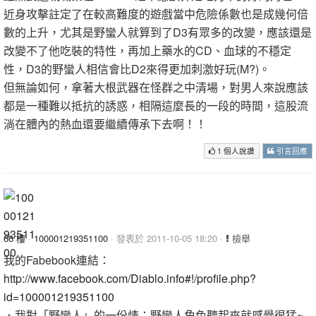
近身攻擊註定了在較高難度的遊戲當中危險係數也是成幾何倍
數的上升，尤其是野蠻人就算到了D3有眾多的改變，應該還是
改變不了他吃裝的特性，再加上藥水的CD、血球的不穩定
性，D3的野蠻人相信會比D2來得更加刺激好玩(M?)。
但無論如何，拿著大根武器在怪群之中清場，對男人來說應該
都是一種難以抵抗的誘惑，相隔這麼長的一段的時間，這股流
淌在體內的熱血還要繼續傳承下去啊！！
1 個人說讚
引言回應
66 樓
·
100001219351100
· 發表於 2011-10-05 18:20 ·
檢舉
我的Fabebook連結：
http://www.facebook.com/Diablo.info#!/profile.php?
id=100001219351100
．我對「野蠻人」的一份情：野蠻人角色聽起來就感覺很猛~