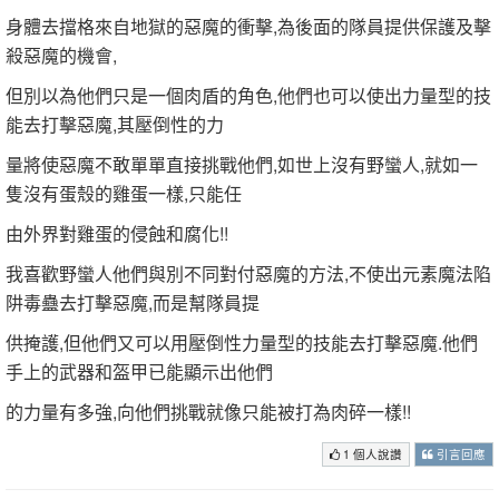
身體去擋格來自地獄的惡魔的衝擊,為後面的隊員提供保護及擊
殺惡魔的機會,
但別以為他們只是一個肉盾的角色,他們也可以使出力量型的技
能去打擊惡魔,其壓倒性的力
量將使惡魔不敢單單直接挑戰他們,如世上沒有野蠻人,就如一
隻沒有蛋殼的雞蛋一樣,只能任
由外界對雞蛋的侵蝕和腐化!!
我喜歡野蠻人他們與別不同對付惡魔的方法,不使出元素魔法陷
阱毒蠱去打擊惡魔,而是幫隊員提
供掩護,但他們又可以用壓倒性力量型的技能去打擊惡魔.他們
手上的武器和盔甲已能顯示出他們
的力量有多強,向他們挑戰就像只能被打為肉碎一樣!!
1 個人說讚
引言回應