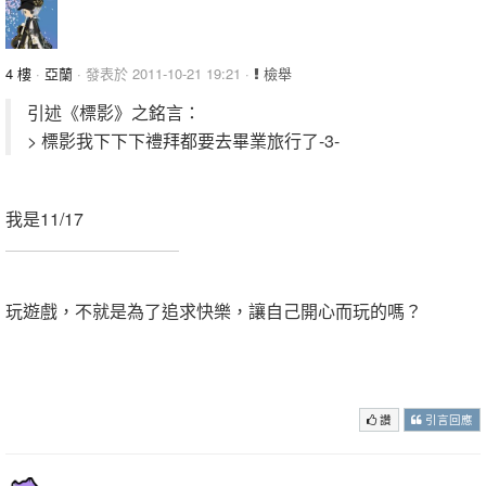
4 樓
·
亞蘭
· 發表於 2011-10-21 19:21 ·
檢舉
引述《標影》之銘言：
> 標影我下下下禮拜都要去畢業旅行了-3-
我是11/17
.
玩遊戲，不就是為了追求快樂，讓自己開心而玩的嗎？
.
.
讚
引言回應