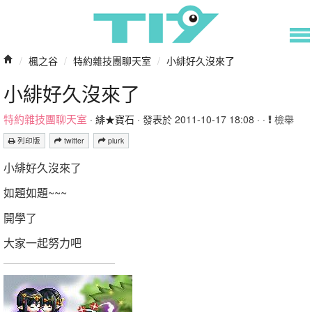
/
楓之谷
/
特約雜技團聊天室
/
小緋好久沒來了
小緋好久沒來了
特約雜技團聊天室
·
緋★寶石
· 發表於 2011-10-17 18:08 · ·
檢舉
列印版
twitter
plurk
小緋好久沒來了
如題如題~~~
開學了
大家一起努力吧