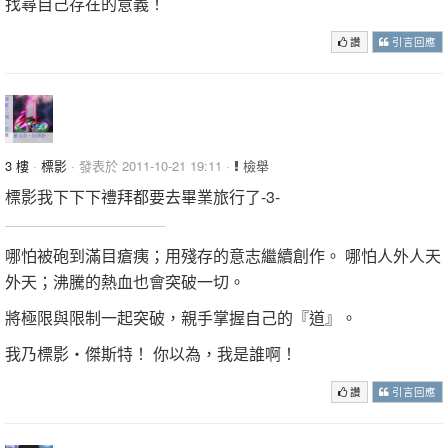
找尋自己存在的意義！
讚
引言回應
3 樓
·
標影
· 發表於 2011-10-21 19:11 ·
檢舉
標影我下下下禮拜都要去畢業旅行了-3-
哪怕被砲到滿目瘡痍；用殘存的意志繼續創作。 哪怕人外人天
外天；沸騰的熱血也會突破一切。
將極限與限制一起突破，親手掌握自己的『道』。
我乃標影‧傑斯特！ 你以為，我是誰啊！
讚
引言回應