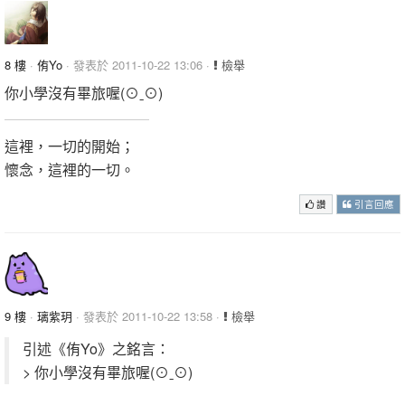
8 樓
·
侑Yo
· 發表於 2011-10-22 13:06 ·
檢舉
你小學沒有畢旅喔(⊙ˍ⊙)
這裡，一切的開始；
懷念，這裡的一切。
讚
引言回應
9 樓
·
璃紫玥
· 發表於 2011-10-22 13:58 ·
檢舉
引述《侑Yo》之銘言：
> 你小學沒有畢旅喔(⊙ˍ⊙)