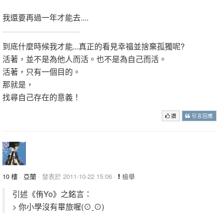
我還要再過一年才能去....
到底什麼時候我才能...真正的看見幸福並捨棄孤獨呢?
活著，並不是為他人而活。也不是為自己而活。
活著，只有一個目的。
那就是，
找尋自己存在的意義！
讚
引言回應
10 樓
·
亞蘭
· 發表於 2011-10-22 15:06 ·
檢舉
引述《侑Yo》之銘言：
> 你小學沒有畢旅喔(⊙ˍ⊙)