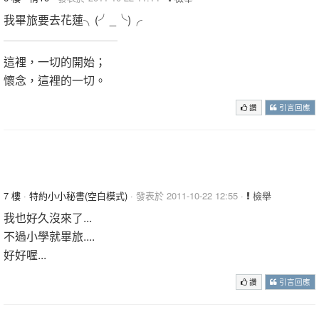
我畢旅要去花蓮╮(╯_╰)╭
這裡，一切的開始；
懷念，這裡的一切。
讚
引言回應
7 樓
·
特約小小秘書(空白模式)
· 發表於 2011-10-22 12:55 ·
檢舉
我也好久沒來了...
不過小學就畢旅....
好好喔...
讚
引言回應