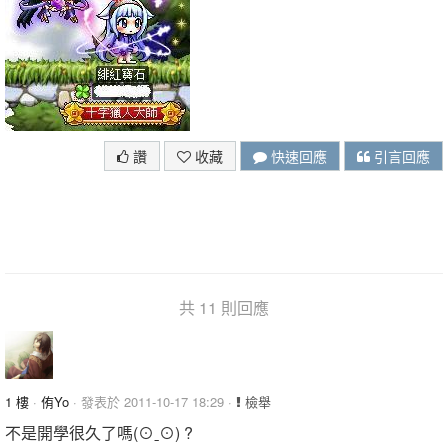
讚
收藏
快速回應
引言回應
共 11 則回應
1 樓
·
侑Yo
· 發表於 2011-10-17 18:29 ·
檢舉
不是開學很久了嗎(⊙ˍ⊙) ?