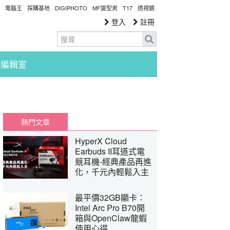
電腦王
採購基地
DIGIPHOTO
MF變型男
T17
透視鏡
登入
註冊
編輯室
熱門文章
HyperX Cloud
Earbuds II耳道式電
競耳機-經典產品再進
化，千元內輕鬆入主
最平價32GB顯卡：
Intel Arc Pro B70開
箱與OpenClaw龍蝦
使用心得