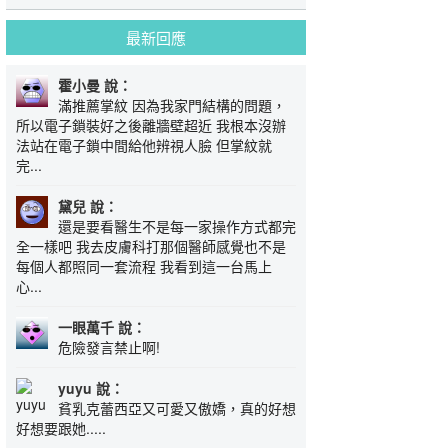
最新回應
霍小曼 說：
滿推薦掌紋 因為我家門結構的問題，
所以電子鎖裝好之後離牆壁超近 我根本沒辦
法站在電子鎖中間給他辨視人臉 但掌紋就
完...
黛兒 說：
還是要看醫生不是每一家操作方式都完
全一樣吧 我去皮膚科打那個醫師感覺也不是
每個人都照同一套流程 我看到這一台馬上
心...
一眼萬千 說：
危險發言禁止啊!
yuyu 說：
貧乳克蕾西亞又可愛又傲嬌，真的好想
好想要跟她.....