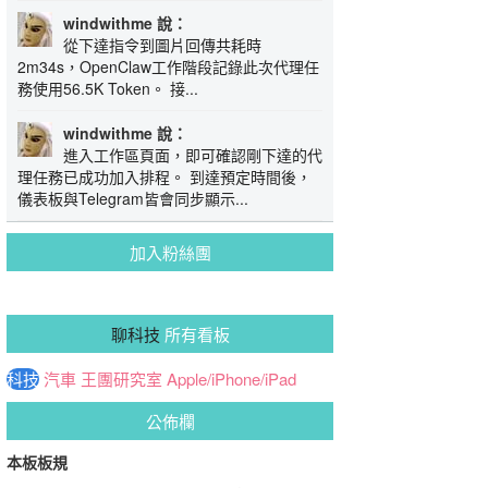
windwithme 說：
從下達指令到圖片回傳共耗時
2m34s，OpenClaw工作階段記錄此次代理任
務使用56.5K Token。 接...
windwithme 說：
進入工作區頁面，即可確認剛下達的代
理任務已成功加入排程。 到達預定時間後，
儀表板與Telegram皆會同步顯示...
加入粉絲團
聊科技
所有看板
科技
汽車
王團研究室
Apple/iPhone/iPad
公佈欄
本板板規