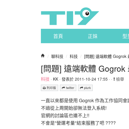
首頁
正妹
型
/
聊科技
/
科技
/
[問題] 遠端軟體 Gogro
[問題] 遠端軟體 Gogro
科技
·
KK
· 發表於 2011-10-24 17:55 · ·
檢舉
列印版
twitter
plurk
一直以來都是使用 Gogrok 作為工作協同
不過從上周開始卻無法登入系統!
官網的討論區也連不上!!
不會是"營運考量"結束服務了吧 ????