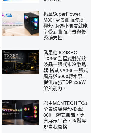
振華SuperFlower
M801全景曲面玻璃
機殼-兩張小朋友就能
享受到曲面海景與優
秀擴充性
喬思伯JONSBO
TX360全幅式雙光效
液晶一體式水冷散熱
器-搭載XA360一體式
風扇與5000轉水泵，
提供超強TDP 325W
解熱能力，
君主MONTECH TG3
全景玻璃機殼-搭載
360一體式風扇，更
有展示平台，輕鬆展
現自我風格