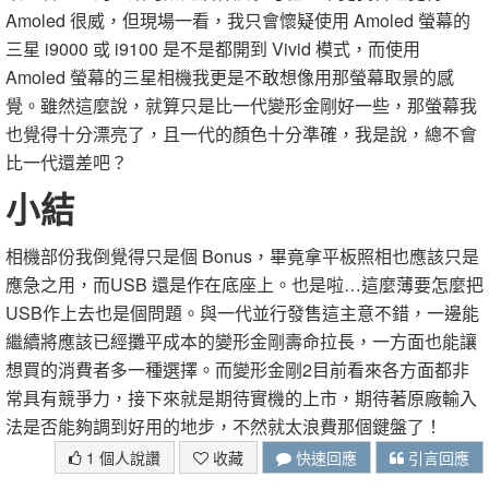
Amoled 很威，但現場一看，我只會懷疑使用 Amoled 螢幕的
三星 i9000 或 i9100 是不是都開到 Vivid 模式，而使用
Amoled 螢幕的三星相機我更是不敢想像用那螢幕取景的感
覺。雖然這麼說，就算只是比一代變形金剛好一些，那螢幕我
也覺得十分漂亮了，且一代的顏色十分準確，我是說，總不會
比一代還差吧？
小結
相機部份我倒覺得只是個 Bonus，畢竟拿平板照相也應該只是
應急之用，而USB 還是作在底座上。也是啦…這麼薄要怎麼把
USB作上去也是個問題。與一代並行發售這主意不錯，一邊能
繼續將應該已經攤平成本的變形金剛壽命拉長，一方面也能讓
想買的消費者多一種選擇。而變形金剛2目前看來各方面都非
常具有競爭力，接下來就是期待實機的上市，期待著原廠輸入
法是否能夠調到好用的地步，不然就太浪費那個鍵盤了！
1 個人說讚
收藏
快速回應
引言回應