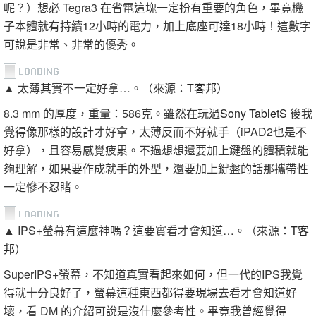
呢？）想必 Tegra3 在省電這塊一定扮有重要的角色，畢竟機
子本體就有持續12小時的電力，加上底座可達18小時！這數字
可說是非常、非常的優秀。
▲ 太薄其實不一定好拿…。（來源：
T客邦
）
8.3 mm 的厚度，重量：586克。雖然在玩過
Sony TabletS
後我
覺得像那樣的設計才好拿，太薄反而不好就手（iPAD2也是不
好拿），且容易感覺疲累。不過想想還要加上鍵盤的體積就能
夠理解，如果要作成就手的外型，還要加上鍵盤的話那攜帶性
一定慘不忍睹。
▲ IPS+螢幕有這麼神嗎？這要實看才會知道…。（來源：
T客
邦
）
SuperIPS+螢幕，不知道真實看起來如何，但一代的IPS我覺
得就十分良好了，螢幕這種東西都得要現場去看才會知道好
壞，看 DM 的介紹可說是沒什麼參考性。畢竟我曾經覺得