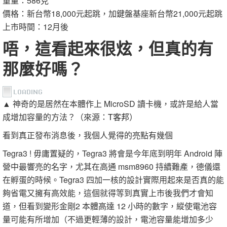
重量：586克
價格：新台幣18,000元起跳，加鍵盤基座新台幣21,000元起跳
上市時間：12月後
唔，這看起來很炫，但真的有
那麼好嗎？
▲ 神奇的是居然在本體作上 MicroSD 讀卡機，或許是給人當
成增加容量的方法？（來源：
T客邦
）
看到真正發布消息後，我個人覺得的亮點有幾個
Tegra3 ! 毋庸置疑的，Tegra3 將會是今年底到明年 Android 陣
營中最響亮的名字，尤其在高通 msm8960 持續難產，德儀還
在孵蛋的時候。Tegra3 四加一核的設計實際用起來是否真的能
夠省電又擁有高效能，這個就得等到真實上市後我們才會知
道，但看到變形金剛2 本體高達 12 小時的數字，縱使電池容
量可能有所增加（不過更輕薄的設計，電池容量能增加多少