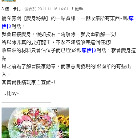
3 樓
·
卡比
· 發表於 2011-11-16 14:01 ·
檢舉
補充有關【變身秘藥】的一點資訊，一但收集所有東西~!跟
摩
伊拉
對話，
就會直接變身，假如按右上角解除，就要重新解一次!
所以除非真的要打龍王，不然不建議解完這個任務!
收集來的材料只會佔位子而已!至於跟
摩伊拉
對話，就會變身這
點，
是之前為了解冒險家勳章，而無意間發現的!跟虛華的有些出
入，
其真實性請玩家自查證~!
卡比by~