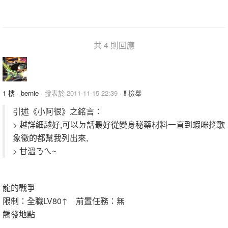
共 4 則回應
1 樓
·
bernie
· 發表於 2011-11-15 22:39 ·
檢舉
引述《小阿很》之銘言：
> 越詳細越好,可以ㄉ話最好從變身秘藥材料一直到蝦咪挖歌
象徵的都幫我列出來,
> 甘溫ㄋㄟ~
龍的戰爭
限制：全職LV80↑ 前置任務：無
觸發地點