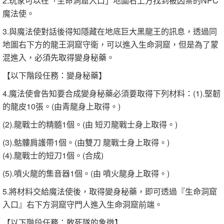
2.玩家可以在「生命洞窟入口」地圖右上方找到被囚禁的NPC
魔法使。
3.與魔法使對話後得知隱藏在地底巨大黑龍王的訊息，透過同
地圖右下方的龍王洞窟守衛，可以進入生命洞窟，但是為了蒙
混進入，必須先取得變身秘藥。
【以下階段任務：變身秘藥】
4.魔法使會告知要合成變身秘藥必須要取得下列材料：(1).堅韌
的龍皮10張。(由青龍身上取得。)
(2).龍戰士的精髓1個。(由 短刃龍戰士身上取得。)
(3).骷髏肩護帶1個。(由雙刀 龍戰士身上取得。)
(4).龍戰士的短刀1個。(合成)
(5).噴火龍的集音器1個。(由 噴火龍身上取得。)
5.將材料交給魔法使後，取得變身秘藥，即可透過『生命洞窟
入口』右下方洞窟守門人進入生命洞窟前端。
【以下階段任務：敢死隊的象徵】