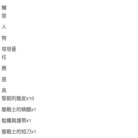
觸
發
人
物
塔塔曼
任
務
道
具
堅韌的龍皮x10
龍戰士的精髓x1
骷髏肩護帶x1
龍戰士的短刀x1