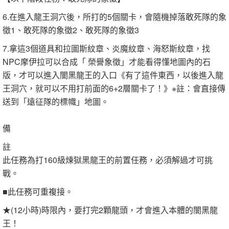
6.在進入龍王洞穴後，所打的5個關卡，會隨機掉落敢死隊的象
徵1、敢死隊的象徵2、敢死隊的象徵3
7.拿這3個道具和拉圖斯紋章、炎魔紋章、海怒斯紋章，找
NPC摩伊拉可以合成「 榮譽象徵」才能看得懂地圖內的石
版，才可以進入闇黑龍王的入口《有了這件東西，以後進入龍
王洞穴，就可以不用打前面的6+2層關卡了！》※註：會直接傳
送到「遠征隊的標幟」地圖。
備
註
此任務為打160級煉獄黑龍王的前置任務，必須解過才可挑
戰。
■此任務可重複接。
★(12小時)時限內，要打完2顆龍頭，才會進入本體的闇黑龍
王！