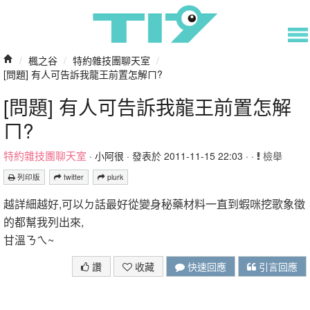
/
楓之谷
/
特約雜技團聊天室
/
[問題] 有人可告訴我龍王前置怎解ㄇ?
[問題] 有人可告訴我龍王前置怎解
ㄇ?
特約雜技團聊天室
·
小阿很
· 發表於 2011-11-15 22:03 · ·
檢舉
列印版
twitter
plurk
越詳細越好,可以ㄉ話最好從變身秘藥材料一直到蝦咪挖歌象徵
的都幫我列出來,
甘溫ㄋㄟ~
讚
收藏
快速回應
引言回應