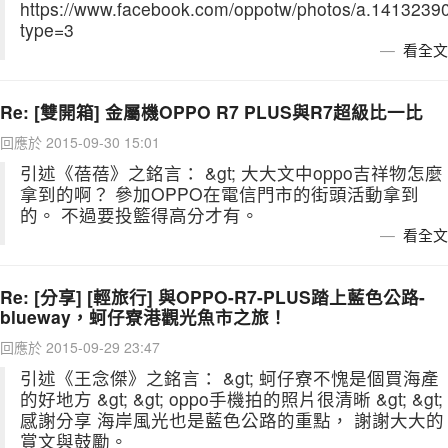
https://www.facebook.com/oppotw/photos/a.14132
type=3
看全文
Re: [雙開箱] 金屬機OPPO R7 PLUS與R7超級比一比
回應於 2015-09-30 15:01
引述《蓓蓓》之銘言： &gt; 大大文中oppo吉祥物怎麼
拿到的啊？ 參加OPPO在電信門市的街頭活動拿到
的。 不過要投籃得高分才有。
看全文
Re: [分享] [輕旅行] 與OPPO-R7-PLUS踏上藍色公路-
blueway，蚵仔寮港觀光魚市之旅！
回應於 2015-09-29 23:47
引述《王念傑》之銘言： &gt; 蚵仔寮不愧是個買海產
的好地方 &gt; &gt; oppo手機拍的照片很清晰 &gt; &gt;
感謝分享 海岸風光也是藍色公路的重點， 謝謝大大的
賞文與鼓勵。