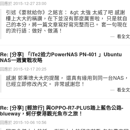
回應於 2015-12-27 23:00
引述《要就給你》之銘言： &gt; 太強 太威了吧 感謝
樓上大大的稱讚，在下並沒有那麼厲害啦， 只是就自
己的本分，將一篇文章寫好寫完整而已。 套一句現在
的流行語：做好、做滿！
看全文
Re: [分享] 「iTe2詮力PowerNAS PN-401 」Ubuntu
NAS一週實戰攻略
回應於 2015-12-17 20:25
感謝 郭秉璁大大的提醒， 還真有緣用到同一台NAS，
已經立即修改內文。 非常感謝您！
看全文
Re: [分享] [輕旅行] 與OPPO-R7-PLUS踏上藍色公路-
blueway，蚵仔寮港觀光魚市之旅！
回應於 2015-10-06 10:56