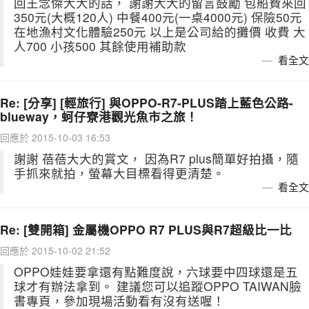
回王念傑大大的話， 謝謝大大的留言鼓勵 包船費來回
350元(大概120人) 中餐400元(一桌4000元) 保險50元
在地漁村文化體驗250元 以上是公司給的攤價 收費 大
人700 小孩500 其餘使用補助款
看全文
Re: [分享] [輕旅行] 與OPPO-R7-PLUS踏上藍色公路-
blueway，蚵仔寮港觀光魚市之旅！
回應於 2015-10-03 16:53
謝謝 蓓蓓大大的賞文， 因為R7 plus簡單好拍攝，隨
手抓來就拍，螢幕大目標看得更清楚。
看全文
Re: [雙開箱] 金屬機OPPO R7 PLUS與R7超級比一比
回應於 2015-10-02 21:52
OPPO娃娃要拿還有點難度說，六球要中四球還是五
球才有辦法拿到。 建議您可以追蹤OPPO TAIWAN臉
書專頁，參加現場活動看有沒有送喔！