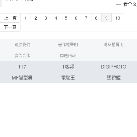
看全文
上一頁
1
2
3
4
5
6
7
8
9
10
下一頁
關於我們
著作權聲明
隱私權聲明
廣告合作
問題回報
T17
T客邦
DIGIPHOTO
MF變型男
電腦王
透視鏡