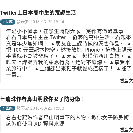
Twitter上日本高中生的荒謬生活
發表於 2013-03-27 15:24
1 回應
年紀小不懂事，在學生時期大家一定都有做過蠢事，
看看日本高中生在 Twitter上 發表的高中生活，看起來
真是年少無知啊！ ▲朋友在上課時做的厲害作品。 ▲
把 100 元筆記本挖空，然後放進 iPhone，這樣上課玩
手機就不會被發現了。 ▲大家一起模仿西川貴教。 ▲
昨天上課捉弄我的愚蠢行為，絕對不原諒。 ▲享受畢
業旅行中！ ▲上個課出來鞋子就變成這樣了！ ▲搖了
一萬...
看全文
七龍珠作者鳥山明教你女子防身術！
發表於 2013-03-26 15:03
1 回應
看看七龍珠作者鳥山明筆下的人物，教你女子防身術
該怎麼使用 XD 資料來源
看全文