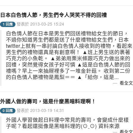
日本白色情人節，男生們令人哭笑不得的回禮
發表於 2013-03-25 15:24
1 回應
白色情人節在日本是男生們回送禮物給女生的節日，
不過你知道男生們都是送了什麼禮物給女生們，日本
twitter上就有一串討論白色情人接收到的禮物，看起來
男生們的禮物還真是有創意啊！ ▲班上男生送的裹著
巧克力的小魚乾。 ▲弟弟用栗米條跟巧克力做出來的
回禮，突然覺得女孩子好可憐 ▲這是白色情人節的回
禮嗎？早上一來抽屜裡多了一堆金針菇。 收到第二份
的白色情人節禮物是鳳梨＝＝ ▲「給你，這是...
看全文
外國人做的壽司，這是什麼黑暗料理啊！
發表於 2013-03-19 14:31
0 回應
外國人學習做起日料理中常見的壽司，會變成什麼樣
子呢？看起還挺像是黑暗料理的(⊙ˍ⊙) 資料來源
看全文