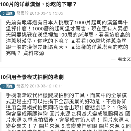
100片的洋蔥漢堡，你吃的下嘛？
發表於 2013-03-13 15:05
0 回應
先前有報導過有日本人挑戰了1000片起司的漢堡犇牛
堡算什麼！1000層的起司堡才厲害，現在更有人異想
天開要挑戰在漢堡裡加100層的烤洋蔥，看看這麼高的
洋蔥塔漢堡，你吃的下嘛？ ▲看看100層烤洋蔥漢堡
跟一般的漢堡差距還真大。 ▲這樣的洋蔥塔真的吃的
完嗎？ 資料來源
看全文
10個用全景模式拍照的悲劇
發表於 2013-03-12 16:11
0 回應
手機漸漸取代相機變成拍照的工具，而其中的全景模
式更是主打可以拍攝下全部風景的好功能，不過你知
道用全景模式拍照同時也會出現什麼悲劇嗎？ 1.你的
狗會變成兩腿神狗 圖片來源 2.柯基犬變成臘腸柯基 圖
片來源 3.垂直拍攝後，會變成竹節人喔！ 圖片來源 4.
變身魯夫！？ 圖片來源 5.會變成鬥雞眼 圖片來源 6.同