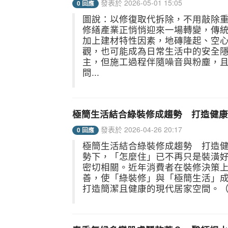
發表於 2026-05-01 15:05
0 回應
圖說：以修復取代拆除，不用敲除重
修繕產業正悄悄迎來一場轉變，傳
加上建材特性因素，地磚隆起、空
觀，也可能成為日常生活中的安全
主，但施工過程伴隨噪音與粉塵，
問...
極簡生活結合綠裝修成趨勢 打造健康
發表於 2026-04-26 20:17
0 回應
極簡生活結合綠裝修成趨勢 打造
勢下，「怎麼住」已不再只是裝潢
密切相關。近年消費者在裝修決策
善，使「綠裝修」與「極簡生活」成
打造簡潔且健康的現代居家空間。（圖