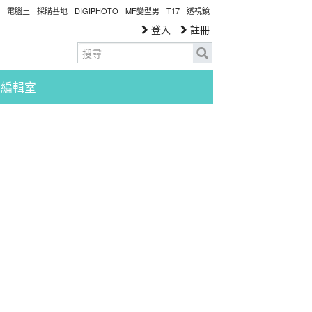
電腦王
採購基地
DIGIPHOTO
MF變型男
T17
透視鏡
登入
註冊
編輯室