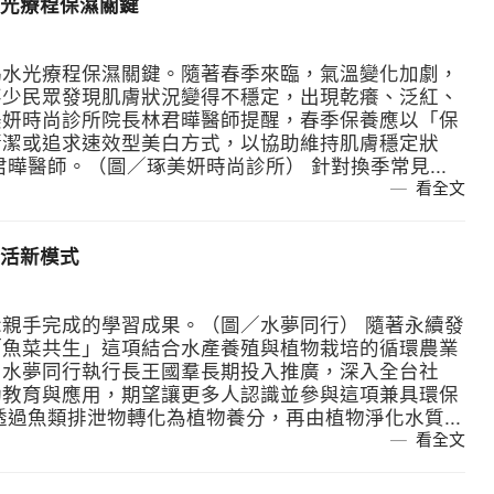
光療程保濕關鍵
揭水光療程保濕關鍵。隨著春季來臨，氣溫變化加劇，
不少民眾發現肌膚狀況變得不穩定，出現乾癢、泛紅、
美妍時尚診所院長林君曄醫師提醒，春季保養應以「保
清潔或追求速效型美白方式，以協助維持肌膚穩定狀
曄醫師。（圖／琢美妍時尚診所） 針對換季常見...
看全文
活新模式
親手完成的學習成果。（圖／水夢同行） 隨著永續發
「魚菜共生」這項結合水產養殖與植物栽培的循環農業
。水夢同行執行長王國羣長期投入推廣，深入全台社
動教育與應用，期望讓更多人認識並參與這項兼具環保
過魚類排泄物轉化為植物養分，再由植物淨化水質...
看全文