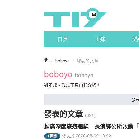
首頁
正妹
型
/
boboyo
/
發表的文章
boboyo
boboyo
對不起，我忘了寫自我介紹！
發
發表的文章
(391)
推廣深度旅遊體驗 長濱鄉公所啟動「米
發表於 2026-05-09 13:22
0 回應