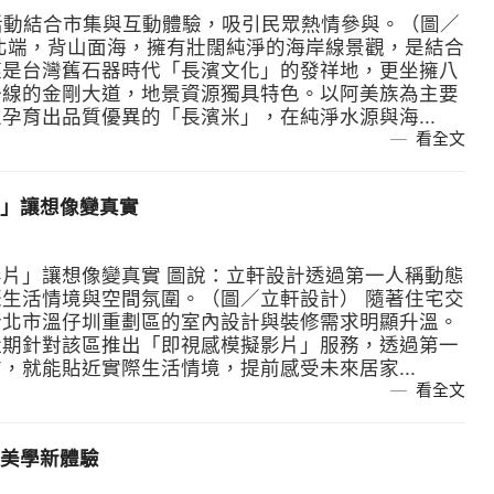
」活動結合市集與互動體驗，吸引民眾熱情參與。（圖／
北端，背山面海，擁有壯闊純淨的海岸線景觀，是結合
僅是台灣舊石器時代「長濱文化」的發祥地，更坐擁八
一線的金剛大道，地景資源獨具特色。以阿美族為主要
孕育出品質優異的「長濱米」，在純淨水源與海...
看全文
」讓想像變真實
片」讓想像變真實 圖說：立軒設計透過第一人稱動態
生活情境與空間氛圍。（圖／立軒設計） 隨著住宅交
新北市溫仔圳重劃區的室內設計與裝修需求明顯升溫。
近期針對該區推出「即視感模擬影片」服務，透過第一
，就能貼近實際生活情境，提前感受未來居家...
看全文
美學新體驗