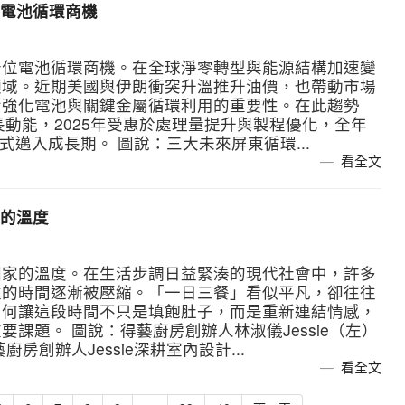
電池循環商機
卡位電池循環商機。在全球淨零轉型與能源結構加速變
領域。近期美國與伊朗衝突升溫推升油價，也帶動市場
步強化電池與關鍵金屬循環利用的重要性。在此趨勢
長動能，2025年受惠於處理量提升與製程優化，全年
式邁入成長期。 圖說：三大未來屏東循環...
看全文
的溫度
回家的溫度。在生活步調日益緊湊的現代社會中，許多
處的時間逐漸被壓縮。「一日三餐」看似平凡，卻往往
如何讓這段時間不只是填飽肚子，而是重新連結情感，
課題。 圖說：得藝廚房創辦人林淑儀Jessie（左）
房創辦人Jessie深耕室內設計...
看全文