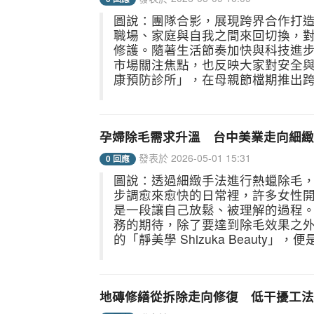
圖說：團隊合影，展現跨界合作打造
職場、家庭與自我之間來回切換，
修護。隨著生活節奏加快與科技進
市場關注焦點，也反映大家對安全與
康預防診所」，在母親節檔期推出跨
孕婦除毛需求升溫 台中美業走向細緻
發表於 2026-05-01 15:31
0 回應
圖說：透過細緻手法進行熱蠟除毛，
步調愈來愈快的日常裡，許多女性
是一段讓自己放鬆、被理解的過程
務的期待，除了要達到除毛效果之外
的「靜美學 Shizuka Beauty」
地磚修繕從拆除走向修復 低干擾工法