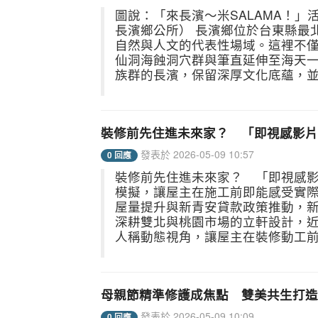
圖說：「來長濱～米SALAMA！
長濱鄉公所） 長濱鄉位於台東縣最
自然與人文的代表性場域。這裡不
仙洞海蝕洞穴群與筆直延伸至海天
族群的長濱，保留深厚文化底蘊，並
裝修前先住進未來家？ 「即視感影片
發表於 2026-05-09 10:57
0 回應
裝修前先住進未來家？ 「即視感影
模擬，讓屋主在施工前即能感受實際
屋量提升與新青安貸款政策推動，
深耕雙北與桃園市場的立軒設計，
人稱動態視角，讓屋主在裝修動工前
母親節精準修護成焦點 雙美共生打造
發表於 2026-05-09 10:09
0 回應