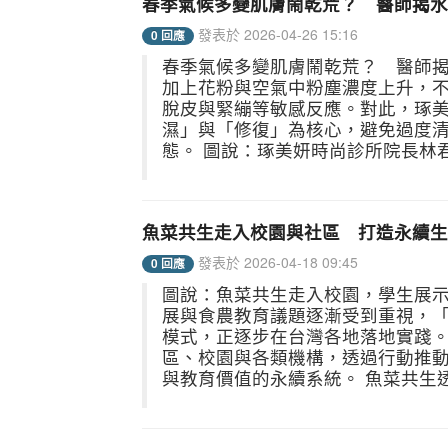
春季氣候多變肌膚鬧乾荒？ 醫師揭水
發表於 2026-04-26 15:16
0 回應
春季氣候多變肌膚鬧乾荒？ 醫師
加上花粉與空氣中粉塵濃度上升，
脫皮與緊繃等敏感反應。對此，琢
濕」與「修復」為核心，避免過度
態。 圖說：琢美妍時尚診所院長林君
魚菜共生走入校園與社區 打造永續生
發表於 2026-04-18 09:45
0 回應
圖說：魚菜共生走入校園，學生展示
展與食農教育議題逐漸受到重視，
模式，正逐步在台灣各地落地實踐
區、校園與各類機構，透過行動推
與教育價值的永續系統。 魚菜共生透