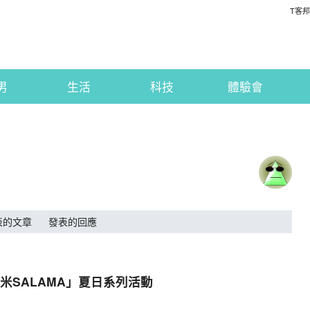
T客邦
男
生活
科技
體驗會
表的文章
發表的回應
SALAMA」夏日系列活動