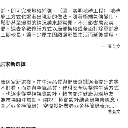
鋪，即可完成地磚補強。（圖／奕明地磚工程） 地磚
統施工方式也逐漸出現新的做法。隨著極端氣候變化，
心鬆動甚至爆裂的情況越來越常見，不只影響居家美
隱憂。過去多數修繕方式以局部換磚或全面打除重鋪為
且工期較長，讓不少屋主因顧慮影響生活而延後處理，
看全文
居家新選擇
健康居家新選擇。在生活品質與健康意識逐漸提升的趨
好不好看，而是與空氣品質、建材安全與整體生活方式
上，也逐步從重視視覺設計，轉向關注健康與環境友
為市場關注焦點。 圖說：極簡設計結合綠裝修概念，
／亞舍極簡綠） 空間設計業者亞舍極簡綠表示...
看全文