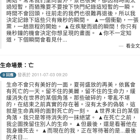
過短暫，而猶豫要不要按下快門紀錄這短暫的一瞬。
時間不會回頭，往前走的我們也很難再退後，所以我
決定記錄下這些只有幾秒的瞬間。 ▲一個衝動，一張
票，一趟旅程的開始。 ▲在疾駛而過的瞬間！你只有
幾秒鐘的機會決定你想呈現的畫面。 ▲你不一定知
道，下個瞬間會看見什...
看全文
生命場景：亡
發表於 2011-07-03 09:20
0 回應
生命不會只有美好的一面，夏荷盛放的再美，依舊會
有死亡的一天。留不住的美麗，留不住的生命力，緩
緩消失在世界的某個角落。那些破碎的，零亂不堪
的，在結束之前真實的存在著。沒有太多的偽裝，這
就是生命真時的面對死亡的一刻。 ▲世界末日的某個
角落，我只是等待消失的一抹絕望。 ▲在死亡之前，
我企圖挽留住別人的生命。 ▲但最後，還是看著他在
我身邊死去。 ▲而現在的我，正在等待著的是...最後
的末日...