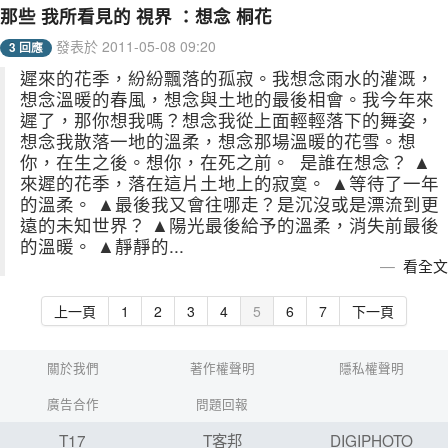
那些 我所看見的 視界 ：想念 桐花
發表於 2011-05-08 09:20
3 回應
遲來的花季，紛紛飄落的孤寂。我想念雨水的灌溉，
想念溫暖的春風，想念與土地的最後相會。我今年來
遲了，那你想我嗎？想念我從上面輕輕落下的舞姿，
想念我散落一地的溫柔，想念那場溫暖的花雪。想
你，在生之後。想你，在死之前。 是誰在想念？ ▲
來遲的花季，落在這片土地上的寂寞。 ▲等待了一年
的溫柔。 ▲最後我又會往哪走？是沉沒或是漂流到更
遠的未知世界？ ▲陽光最後給予的溫柔，消失前最後
的溫暖。 ▲靜靜的...
看全文
上一頁
1
2
3
4
5
6
7
下一頁
關於我們
著作權聲明
隱私權聲明
廣告合作
問題回報
T17
T客邦
DIGIPHOTO