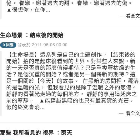
憶。 眷戀，戀著過去的甜。 眷戀，戀著過去的傷。
▲很想你，在你...
看全文
生命場景 ：結束後的開始
發表於 2011-06-06 00:00
0 回應
【生命場景】這系列是自己的主題創作。【結束後的
開始】拍的是起床後看到的世界。對某些人來說，新
的一天是否真的那麼值得期待？只是重複著枯燥的生
活？是個沉重的開始？或者是另一個嶄新的期待？這
是一個關於【今天】的故事。 在黑暗的房間裡，灑落
的是溫暖的光， 但我看見的是除了溫暖之外的悲傷。
靜靜的看著光走過的每個地方， 靜靜的享用這起床之
前的寧靜。 ▲能穿越黑暗的也只有最真實的光芒，
假的終究會消...
看全文
那些 我所看見的 視界 ：雨天