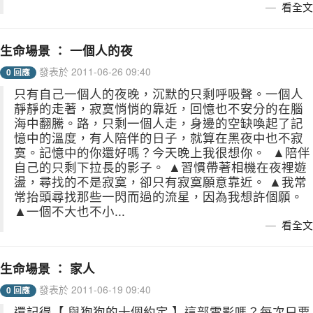
看全文
生命場景 ： 一個人的夜
發表於 2011-06-26 09:40
0 回應
只有自己一個人的夜晚，沉默的只剩呼吸聲。一個人
靜靜的走著，寂寞悄悄的靠近，回憶也不安分的在腦
海中翻騰。路，只剩一個人走，身邊的空缺喚起了記
憶中的溫度，有人陪伴的日子，就算在黑夜中也不寂
寞。記憶中的你還好嗎？今天晚上我很想你。 ▲陪伴
自己的只剩下拉長的影子。 ▲習慣帶著相機在夜裡遊
盪，尋找的不是寂寞，卻只有寂寞願意靠近。 ▲我常
常抬頭尋找那些一閃而過的流星，因為我想許個願。
▲一個不大也不小...
看全文
生命場景 ： 家人
發表於 2011-06-19 09:40
0 回應
還記得【 與狗狗的十個約定 】這部電影嗎？每次只要