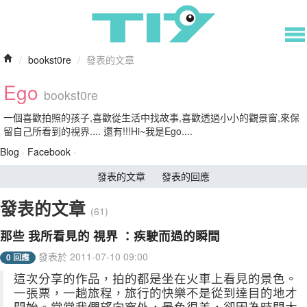
/
bookst0re
/
發表的文章
Ego
bookst0re
一個喜歡拍照的孩子,喜歡從生活中找故事,喜歡透過小小的觀景窗,來保
留自己所看到的視界.... 還有!!!Hi~我是Ego....
Blog
·
Facebook
·
發表的文章
發表的回應
發表的文章
(61)
那些 我所看見的 視界 ：疾駛而過的瞬間
發表於 2011-07-10 09:00
0 回應
這次分享的作品，拍的都是坐在火車上看見的景色。
一張票，一趟旅程，旅行的快樂不是從到達目的地才
開始。常常我們望向窗外，景色很美，卻因為時間太