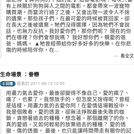
有上映關於狗狗與人之間的電影，都會帶來一波寵物
購買潮。而當流行過了之後，又會出現一波令人不捨
的遺棄。那些孩子們，在最可愛的時候被買回家，卻
在長大之後被遺棄。牠們沒得選擇，因為牠們不會說
話，也無力反抗。我好愛你們，那你們呢？ 現在的你
們在哪裡？你們會想我嗎？ 我好想你們。親愛的爸
爸、媽媽。 ▲牠曾經帶給你好多好多的快樂。在你悲
傷的時候陪伴你，在...
看全文
生命場景 ：眷戀
發表於 2011-06-12 10:00
0 回應
用盡力氣去愛你，最後卻變得不像自己。愛的瘋了、
痛了、也累了。我想放手的，但怎麼又捨得呢？曾經
是這樣，用盡力氣的去愛你阿！在愛情這場戰役中，
我是個敗者，愛的透澈，卻無法掙脫最後失敗的枷
鎖，貪戀著過去的種種，想念著，那個離開了的你。
真的愛過，又如何輕易的放棄過去的種種？ 愛的透
徹，傷的透徹。 最後，也只能讓時間帶走有關你的記