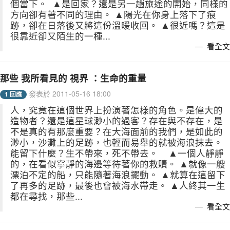
個當下。 ▲是回家？還是另一趟旅途的開始，同樣的
方向卻有著不同的理由。 ▲陽光在你身上落下了痕
跡，卻在日落後又將這份溫暖收回。 ▲很近嗎？這是
很靠近卻又陌生的一種...
看全文
那些 我所看見的 視界 ：生命的重量
發表於 2011-05-16 18:00
1 回應
人，究竟在這個世界上扮演著怎樣的角色。是偉大的
造物者？還是這星球渺小的過客？存在與不存在，是
不是真的有那麼重要？在大海面前的我們，是如此的
渺小，沙灘上的足跡，也輕而易舉的就被海浪抹去。
能留下什麼？生不帶來，死不帶去。 ▲一個人靜靜
的，在看似寧靜的海邊等待著你的救贖。 ▲就像一艘
漂泊不定的船，只能隨著海浪擺動。 ▲就算在這留下
了再多的足跡，最後也會被海水帶走。 ▲人終其一生
都在尋找，那些...
看全文