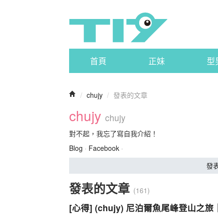
首頁
正妹
型
/
chujy
/
發表的文章
chujy
chujy
對不起，我忘了寫自我介紹！
Blog
·
Facebook
·
發
發表的文章
(161)
[心得] (chujy) 尼泊爾魚尾峰登山之旅｜