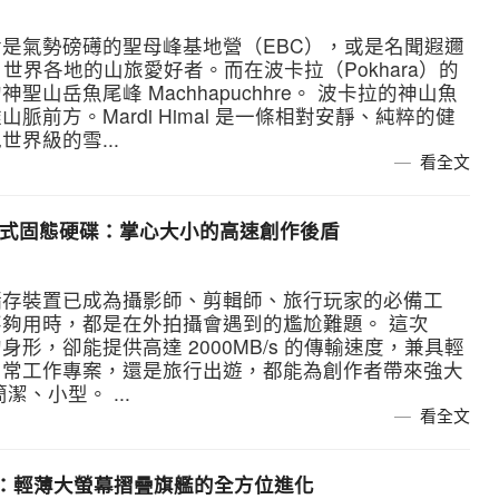
是氣勢磅礡的聖母峰基地營（EBC），或是名聞遐邇
世界各地的山旅愛好者。而在波卡拉（Pokhara）的
山岳魚尾峰 Machhapuchhre。 波卡拉的神山魚
前方。Mardi Himal 是一條相對安靜、純粹的健
界級的雪...
看全文
2000 外接式固態硬碟：掌心大小的高速創作後盾
儲存裝置已成為攝影師、剪輯師、旅行玩家的必備工
夠用時，都是在外拍攝會遇到的尷尬難題。 這次
大小的身形，卻能提供高達 2000MB/s 的傳輸速度，兼具輕
日常工作專案，還是旅行出遊，都能為創作者帶來強大
、小型。 ...
看全文
d5 開箱體驗：輕薄大螢幕摺疊旗艦的全方位進化