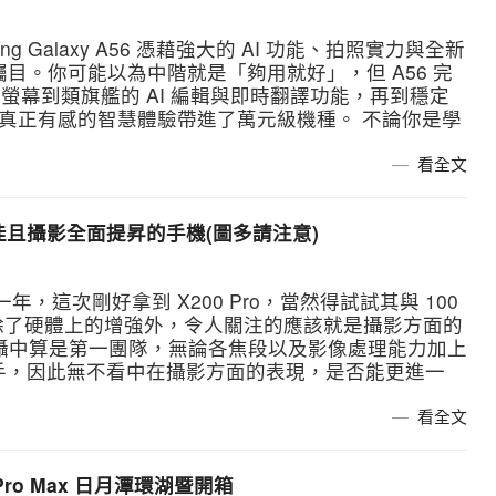
ng Galaxy A56 憑藉強大的 AI 功能、拍照實力與全新
備受矚目。你可能以為中階就是「夠用就好」，但 A56 完
ED 螢幕到類旗艦的 AI 編輯與即時翻譯功能，再到穩定
g 把真正有感的智慧體驗帶進了萬元級機種。 不論你是學
看全文
ro 手感極佳且攝影全面提昇的手機(圖多請注意)
經快一年，這次剛好拿到 X200 Pro，當然得試試其與 100
，除了硬體上的增強外，令人關注的應該就是攝影方面的
機拍攝中算是第一團隊，無論各焦段以及影像處理能力加上
應手，因此無不看中在攝影方面的表現，是否能更進一
看全文
 16 Pro Max 日月潭環湖暨開箱