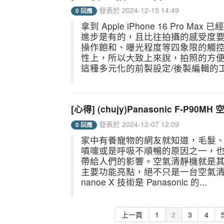
發表於 2024-12-15 14:49
0 回應
拿到 Apple iPhone 16 Pr
進步是有的，且比往拍攝的感受度
操作飽和、曝光程度等四象限的觸
性上，所以大致上來說，拍照的方
這種多元化的前製設定/後製編輯的工具
[心得] (chujy)Panasonic F
發表於 2024-12-07 12:09
0 回應
家中有養寵物的網友就知道，毛髮
噴嚏或是呼吸不順暢的原因之一，
帶給人們的影響。空氣清靜機就是其中之一！
主要功能亮點，絕不只是一台空氣清淨
nanoe X 技術是 Panasonic 的...
上一頁
1
2
3
4