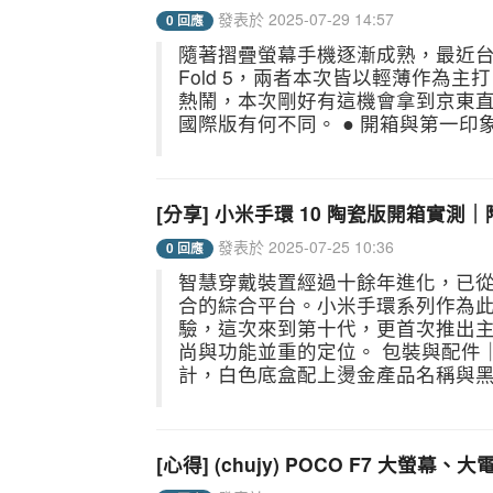
發表於 2025-07-29 14:57
0 回應
隨著摺疊螢幕手機逐漸成熟，最近台灣最熱門的
Fold 5，兩者本次皆以輕薄作為主
熱鬧，本次剛好有這機會拿到京東直送的 vi
國際版有何不同。 ● 開箱與第一印象：
[分享] 小米手環 10 陶瓷版開箱實
發表於 2025-07-25 10:36
0 回應
智慧穿戴裝置經過十餘年進化，已
合的綜合平台。小米手環系列作為
驗，這次來到第十代，更首次推出
尚與功能並重的定位。 包裝與配件
計，白色底盒配上燙金產品名稱與黑色
[心得] (chujy) POCO F7 大螢