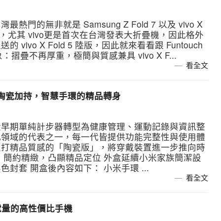
無非就是 Samsung Z Fold 7 以及 vivo X
打，尤其 vivo更是首次在台灣發表大折疊機，因此格外
vo X Fold 5 陸版，因此就來看看跟 Funtouch
摺疊不再厚重，極簡與質感兼具 vivo X F...
看全文
測｜陶瓷加持，智慧手環的精品轉身
從早期單純計步器轉型為健康管理、運動記錄與資訊整
此領域的代表之一，每一代皆提供功能完整性與使用體
主打精品質感的「陶瓷版」，將穿戴裝置進一步推向時
｜簡約精緻，凸顯精品定位 外盒延續小米家族簡潔設
封套 開盒後內容如下： 小米手環 ...
看全文
幕、大電量的高性價比手機