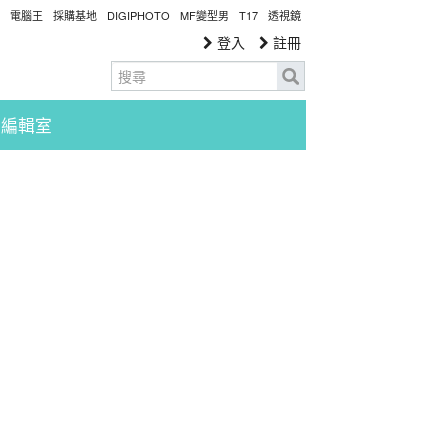
電腦王
採購基地
DIGIPHOTO
MF變型男
T17
透視鏡
登入
註冊
編輯室