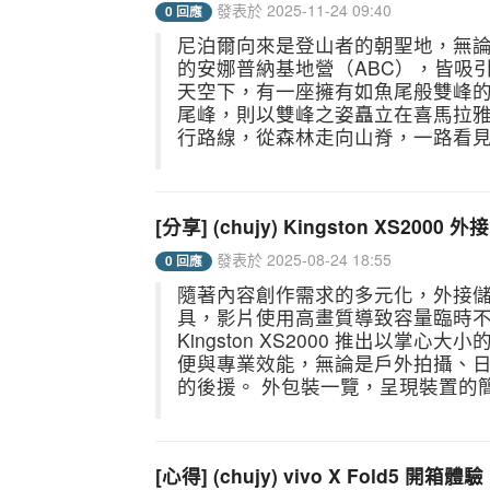
發表於 2025-11-24 09:40
0 回應
尼泊爾向來是登山者的朝聖地，無論
的安娜普納基地營（ABC），皆吸引
天空下，有一座擁有如魚尾般雙峰的神聖
尾峰，則以雙峰之姿矗立在喜馬拉雅山脈
行路線，從森林走向山脊，一路看見世
[分享] (chujy) Kingston XS
發表於 2025-08-24 18:55
0 回應
隨著內容創作需求的多元化，外接
具，影片使用高畫質導致容量臨時不
Kingston XS2000 推出以掌心
便與專業效能，無論是戶外拍攝、
的後援。 外包裝一覽，呈現裝置的簡潔
[心得] (chujy) vivo X Fol