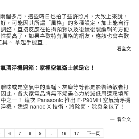
o Max 已經兩個多月，這些時日也拍了些許照片，大致上來說，
要好，可能因其所謂「風格」的多種設定，加上能自行
控調整，直接反應在拍攝預覽以及後續後製編輯的方便
便性提高了，如果喜歡特有風格的網友，應該也會喜歡
。 拿起手機直...
看全文
-P90MH 空氣清淨機開箱：家裡空氣衛士就是它！
、體味或是空氣中的塵蟎、灰塵等等都是影響過敏者打
也因此，各大家電品牌無不竭盡心力於減低周遭環境所
 這次 Panasonic 推出 F-P90MH 空氣清淨機
機，透過 nanoe X 技術，將除菌、除臭全包了！
看全文
5
6
7
8
9
…
16
17
下一頁