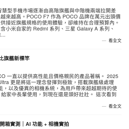
智慧型手機市場逐漸由高階旗艦與中階機兩端拉開差
越高。POCO F7 作為 POCO 品牌在萬元出頭價
提供接近旗艦規格的使用體驗，卻維持在合理預算內。
自家的 Redmi 系列、三星 Galaxy A 系列、
..
看全文
 高性價比旗艦新標竿
O 一直以提供高性能且價格親民的產品著稱。 2025
 Ultra 更是將這一理念發揮到極致，搭載旗艦級處理
 功能，以及優異的相機系統，為用戶帶來超越期待的使
Pro 給家中長輩使用，到現在還是頭好壯壯。 這次看到
看全文
 A56 開箱實測｜AI 功能 + 相機實拍