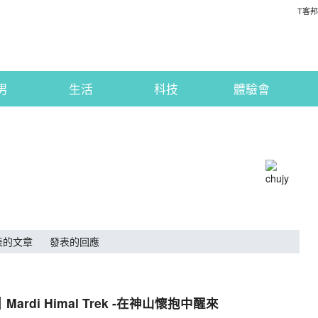
T客邦
男
生活
科技
體驗會
表的文章
發表的回應
Mardi Himal Trek -在神山懷抱中醒來