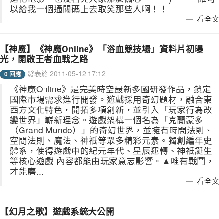
以給我一個通關碼上去取笑那些人啊！！
看全文
【神魔】《神魔Online》「浴血競技場」資料片初曝
光，開啟王者血戰之路
發表於 2011-05-12 17:12
0 回應
《神魔Online》是完美時空最新多國研發作品，鎖定
國際市場需求進行開發。遊戲採用奇幻題材，融合東
西方文化特色，開拓多項創新，並引入「玩家行為改
變世界」嶄新理念。遊戲架構一個名為「克蘭蒙多
（Grand Mundo）」的奇幻世界，並擁有時間法則、
空間法則、魔法、神祇等眾多精彩元素。獨創編年史
體系，使得遊戲中的紀元年代、星辰運轉、神祇誕生
等核心遊戲 內容都能由玩家意志影響。▲唯有戰鬥，
才能磨...
看全文
【幻月之歌】遊戲系統大公開