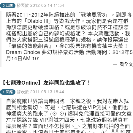
發表於 2012-05-14 11:54
0 回應
隨著2011~2012年陸續推出的「戰地風雲3」，到即將
上市的「Diablo III」等遊戲大作，玩家們是否還在猶
豫該怎麼更新硬體規格？或是想破頭仍然不知道該怎
樣搭配出屬於自己的夢幻規格呢？ 本次票選活動，我
們為大家搭配三組遊戲機種夢幻規格，請你投票選出
『最優的效能組合』，參加投票還有機會抽中大獎！
Dream Choice 夢幻規格票選活動 活動時間：2012年5
月14日AM 10:...
看全文
【七龍珠Online】左岸同胞也進攻了！
發表於 2011-05-13 18:44
1 回應
自從魔獸世界讓兩岸同胞一家親之後，我對左岸人就
感到相當親切。 可是，七龍珠還在VIP測試，他們也
神通廣大的跑來了 (⊙ˍ⊙) 爆料免代理直接可登的文章
左岸探路先鋒 VIP測試才四天，七龍珠這個名稱真有
這麼厲害？畫面也不怎樣啊 ~_~ 之前好來烏拍的全面
退化電影，也沒看見大家那麼關心 ╯-__-)╯ ╩╩ 誰可