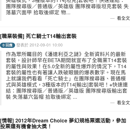
團隊搜尋版／普通版／英雄版 團隊搜尋版坦克套裝 失
落墓穴面甲 拾取後綁定 物...
看全文
[職業裝備] 死亡騎士T14輸出套裝
發表於 2012-09-01 10:00
0 回應
作為眾所矚目的《潘達利亞之謎》全新資料片的最新
套裝，設計師早在BETA期間就宣布了全職業T14套裝
的屬性與效果！在5.0全新的屬性爆炸的情況下，T14
套裝的屬性也有著讓人跌破眼鏡的爆表數字。現在馬
上就讓我們看看「死亡騎士」在團隊搜尋器、普通模
式與英雄模式，3種版本的T14[輸出]套裝吧！※快速連
結：團隊搜尋版／普通版／英雄版 團隊搜尋版輸出套
裝 失落墓穴盔帽 拾取後綁定 ...
看全文
[情報] 2012年Dream Choice 夢幻規格票選活動，參加
投票還有機會抽大獎！