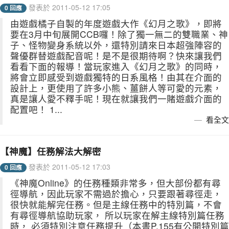
發表於 2011-05-12 17:05
0 回應
由遊戲橘子自製的年度遊戲大作《幻月之歌》，即將
要在3月中旬展開CCB囉！除了獨一無二的雙職業、神
子、怪物變身系統以外，還特別請來日本超強陣容的
聲優群替遊戲配音呢！是不是很期待啊？快來讓我們
看看下面的報導！當玩家進入《幻月之歌》的同時，
將會立即感受到遊戲獨特的日系風格！由其在介面的
設計上，更使用了許多小熊、薑餅人等可愛的元素，
真是讓人愛不釋手呢！現在就讓我們一賭遊戲介面的
配置吧！ 1...
看全文
【神魔】任務解法大解密
發表於 2011-05-12 17:03
0 回應
《神魔Online》的任務種類非常多，但大部份都有尋
徑導航，因此玩家不需過於擔心，只要跟著尋徑走，
很快就能解完任務。但是主線任務中的特別篇，不會
有尋徑導航協助玩家， 所以玩家在解主線特別篇任務
時， 必須特別注意任務提升（本書P.155有公開特別篇