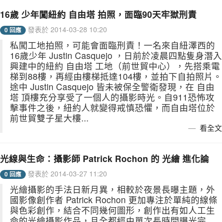
16歲 少年闖紐約 自由塔 拍照，面臨90天牢獄刑責
發表於 2014-03-28 10:20
0 回應
私闖工地拍照，可能會面臨刑責！一名來自紐澤西的
16歲少年 Justin Casquejo ，日前於凌晨四點隻身潛入
興建中的紐約 自由塔 工地（前世貿中心），先搭乘電
梯到88樓，再經由樓梯抵達104樓，並拍下自拍照片。
途中 Justin Casquejo 皆未被保全警衛發現，在 自由
塔 頂樓充分享受了一個人的攝影時光。自911恐怖攻
擊事件之後，紐約人就變得戒慎恐懼，而自由塔位於
前世貿雙子星大樓...
看全文
光線與生命：攝影師 Patrick Rochon 的 光繪 進化論
發表於 2014-03-27 11:20
0 回應
光繪攝影的手法日新月異，相較於夜景長曝主題，外
國影像創作者 Patrick Rochon 更加專注於單純的線條
與色彩創作，結合不同幾何圖形，創作出有如人工生
命的光繪攝影作品，且全都經由單次長時間曝光完