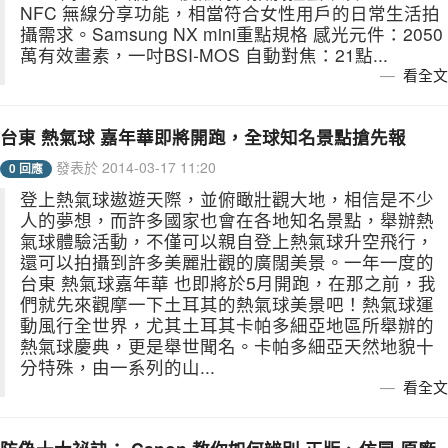
NFC 無線分享功能，相當符合女性用戶的日常生活拍
攝需求。Samsung NX mini重點規格 感光元件：2050
萬有效畫素，一吋BSI-MOS 自動對焦：21點...
看全文
台東 熱氣球 嘉年華即將開跑，全球知名景點搶先報
發表於 2014-03-17 11:20
0 回應
登上熱氣球遨遊天際，並俯瞰壯觀大地，相信是不少
人的夢想，而許多國家也會在各地知名景點，舉辦熱
氣球體驗活動，不僅可以親自登上熱氣球升空飛行，
還可以拍攝到許多美麗壯觀的廣闊美景。一年一度的
台東 熱氣球嘉年華 也即將於5月開跑，在那之前，我
們就先來觀摩一下土耳其的熱氣球美景吧！熱氣球運
動風行全世界，尤其土耳其卡帕多細亞地區所舉辦的
熱氣球慶典，更是舉世聞名。卡帕多細亞天然地貌十
分特殊，由一系列的山...
看全文