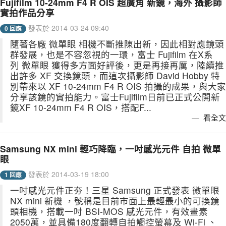
Fujifilm 10-24mm F4 R OIS 超廣角 新鏡，海外 攝影師
實拍作品分享
發表於 2014-03-24 09:40
0 回應
隨著各廠 微單眼 相機不斷推陳出新，因此相對應鏡頭
群發展，也是不容忽視的一環，富士 Fujifilm 在X系
列 微單眼 獲得多方面好評後，更是再接再厲，陸續推
出許多 XF 交換鏡頭，而這次攝影師 David Hobby 特
別帶來以 XF 10-24mm F4 R OIS 拍攝的成果，與大家
分享該鏡的實拍能力。富士Fujifilm日前已正式公開新
鏡XF 10-24mm F4 R OIS，搭配F...
看全文
Samsung NX mini 輕巧降臨，一吋感光元件 自拍 微單
眼
發表於 2014-03-19 18:00
1 回應
一吋感光元件正夯！三星 Samsung 正式發表 微單眼
NX mini 新機 ，號稱是目前市面上最輕最小的可換鏡
頭相機，搭載一吋 BSI-MOS 感光元件，有效畫素
2050萬，並具備180度翻轉自拍觸控螢幕及 Wi-Fi 、