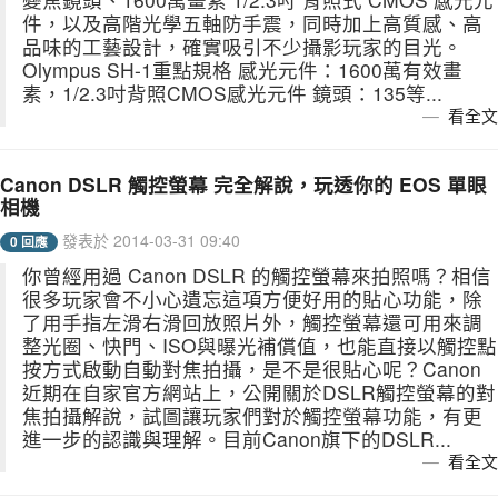
件，以及高階光學五軸防手震，同時加上高質感、高
品味的工藝設計，確實吸引不少攝影玩家的目光。
Olympus SH-1重點規格 感光元件：1600萬有效畫
素，1/2.3吋背照CMOS感光元件 鏡頭：135等...
看全文
Canon DSLR 觸控螢幕 完全解說，玩透你的 EOS 單眼
相機
發表於 2014-03-31 09:40
0 回應
你曾經用過 Canon DSLR 的觸控螢幕來拍照嗎？相信
很多玩家會不小心遺忘這項方便好用的貼心功能，除
了用手指左滑右滑回放照片外，觸控螢幕還可用來調
整光圈、快門、ISO與曝光補償值，也能直接以觸控點
按方式啟動自動對焦拍攝，是不是很貼心呢？Canon
近期在自家官方網站上，公開關於DSLR觸控螢幕的對
焦拍攝解說，試圖讓玩家們對於觸控螢幕功能，有更
進一步的認識與理解。目前Canon旗下的DSLR...
看全文