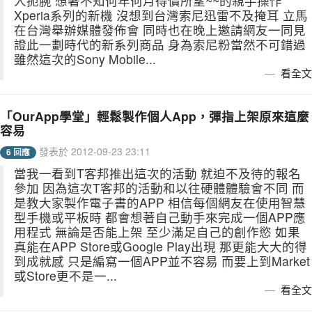
人扼腕 想著不知何年何月得償所望~~的親手操作
Xperia系列的新機 沒想到台灣索尼迅雷不及掩耳 立馬
在台灣舉辦媒體發佈會 同時也在晚上邀請網友一同見
證此一劃時代的新系列商品 身為索尼粉當然不可錯過
雖然這次的Sony Mobile...
看全文
「OurApp學堂」輕鬆製作個人App，彈指上架原來這麼
容易
發表於 2012-09-23 23:11
6 回應
當我一看到T客邦推出這次的活動 就迫不及待的報名
參加 因為這次T客邦的活動和以往硬體體驗會不同 而
是教大家製作電子書的APP 相信每個網友在使用智慧
型手機或平板時 都會想著自己動手來完成一個APP應
用程式 無論是否能上架 至少滿足自己的創作慾 如果
真能在APP Store或Google Play出現 那更能大大的得
到成就感 只是編寫一個APP並不容易 而要上到Market
或Store更不是一...
看全文