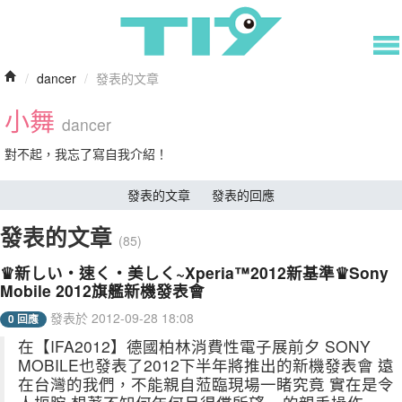
/
dancer
/
發表的文章
小舞
dancer
對不起，我忘了寫自我介紹！
發表的文章
發表的回應
發表的文章
(85)
♛新しい‧速く‧美しく~Xperia™2012新基準♛Sony
Mobile 2012旗艦新機發表會
發表於 2012-09-28 18:08
0 回應
在【IFA2012】德國柏林消費性電子展前夕 SONY
MOBILE也發表了2012下半年將推出的新機發表會 遠
在台灣的我們，不能親自蒞臨現場一睹究竟 實在是令