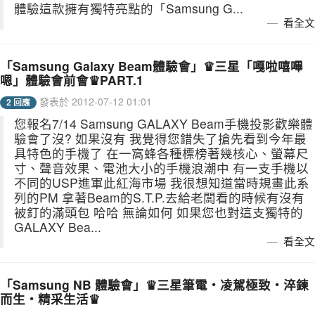
體驗這款擁有獨特亮點的「Samsung G...
看全文
「Samsung Galaxy Beam體驗會」♛三星「嘎啦嘻嗶
嗯」體驗會前會♛PART.1
發表於 2012-07-12 01:01
2 回應
您報名7/14 Samsung GALAXY Beam手機投影歡樂體
驗會了沒? 如果沒有 我覺得您錯失了搶先看到今年最
具特色的手機了 在一窩蜂各種標榜著幾核心、螢幕尺
寸、聲音效果、電池大小的手機浪潮中 有一支手機以
不同的USP進軍此紅海市場 我很想知道當時規畫此系
列的PM 拿著Beam的S.T.P.去給老闆看的時候有沒有
被釘的滿頭包 哈哈 無論如何 如果您也對這支獨特的
GALAXY Bea...
看全文
「Samsung NB 體驗會」♛三星筆電‧凌駕極致‧淬鍊
而生‧精采生活♛