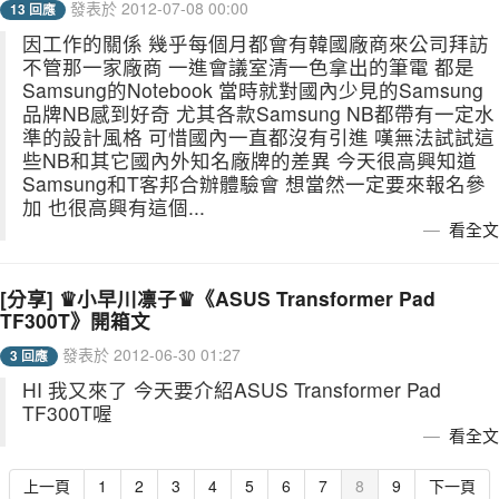
發表於 2012-07-08 00:00
13 回應
因工作的關係 幾乎每個月都會有韓國廠商來公司拜訪
不管那一家廠商 一進會議室清一色拿出的筆電 都是
Samsung的Notebook 當時就對國內少見的Samsung
品牌NB感到好奇 尤其各款Samsung NB都帶有一定水
準的設計風格 可惜國內一直都沒有引進 嘆無法試試這
些NB和其它國內外知名廠牌的差異 今天很高興知道
Samsung和T客邦合辦體驗會 想當然一定要來報名參
加 也很高興有這個...
看全文
[分享] ♛小早川凛子♛《ASUS Transformer Pad
TF300T》開箱文
發表於 2012-06-30 01:27
3 回應
HI 我又來了 今天要介紹ASUS Transformer Pad
TF300T喔
看全文
上一頁
1
2
3
4
5
6
7
8
9
下一頁