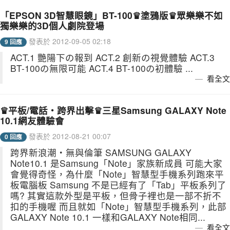
「EPSON 3D智慧眼鏡」BT-100♛塗鴉版♛眾樂樂不如
獨樂樂的3D個人劇院登場
發表於 2012-09-05 02:18
9 回應
ACT.1 艷陽下の報到 ACT.2 創新の視覺體驗 ACT.3
BT-100の無限可能 ACT.4 BT-100の初體驗 ...
看全文
♛平板/電話‧跨界出擊♛三星Samsung GALAXY Note
10.1網友體驗會
發表於 2012-08-21 00:07
0 回應
跨界新浪潮‧無與倫筆 SAMSUNG GALAXY
Note10.1 是Samsung「Note」家族新成員 可能大家
會覺得奇怪，為什麼「Note」智慧型手機系列跑來平
板電腦板 Samsung 不是已經有了「Tab」平板系列了
嗎? 其實這款外型是平板，但骨子裡也是一部不折不
扣的手機喔 而且就如「Note」智慧型手機系列，此部
GALAXY Note 10.1 一樣和GALAXY Note相同...
看全文