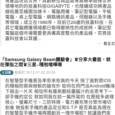
等產品攻佔世界，具創新性與品質等高標準取得世界
領導地的的技嘉科技GIGABYTE，也陸續成功將產品
線拓展至繪圖加速卡、電腦周邊、筆記型電腦、平板
電腦、桌上型電腦、網路通訊產品、伺服器以及手機
等領域；成立在1986年，目前已26歲的技嘉科技，在
其它電腦週邊領域都已取得壓倒性的成就時，筆記型
電腦這個市場需要更具備高度整合的產品線，究竟技
嘉科技會以其優...
看全文
「Samsung Galaxy Beam體驗會」♛分享大畫面‧就
在彈指之間♛三星~嘎啦嘻嗶嗯
發表於 2012-07-22 20:54
8 回應
在智慧型手機普及率愈來愈高的今天 除了面對原iOS
的積極防禦與微軟的搶攻外 如何在同門派Android機海
下殺出一片天 相信所有廠商都絞盡腦汁的去思考下一
部手機的定位 就如同我在前一篇所寫的 在歷經多處理
核心、螢幕尺寸、三防特規、電力擴充等分眾市場切
割後 微投影手機的產品定位和S.T.P 是否真能為現在
的智慧型手機市場再開創另一塊市場呢? 就讓我們來