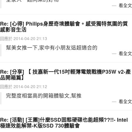
看全文
Re: [心得] Philips身歷奇境體驗會。感受獨特氛圍的質
感影音生活
回應於 2014-04-20 21:13
幫美女推一下,家中有小朋友這超適合的
看全文
Re: [分享] 【 技嘉新一代15吋輕薄電競戰機P35W v2-產
品開箱篇】
回應於 2014-04-20 21:12
完整度相當高的開箱體驗文,幫推
看全文
Re: [活動] [王團]什麼SSD固態硬碟也能超頻??!!- Intel
極速效能解禁-K版SSD 730體驗會