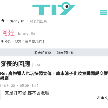
/
danny_lin
/
發表的回應
阿達
danny_lin
對不起，我忘了寫自我介紹！
發表的文章
發表的回應
發表的回應
(175)
Re: 魔物獵人也玩快閃宣傳，廣末涼子化妝室瞬間變交響
樂廳
回應於 2014-05-29 18:15
真是好可愛,都不會老呢!
看全文