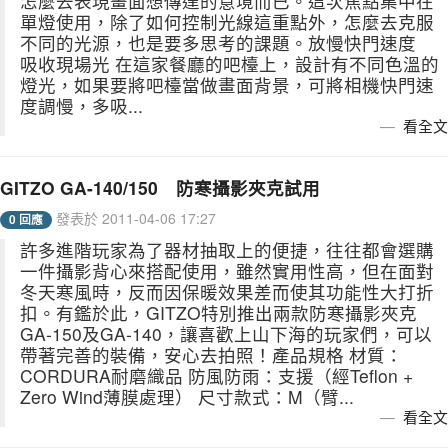
怎麼去表現畫面想傳達的意境而已。這次焦點集中在
單燈使用，除了如何控制光線這重點外，怎麼去克服
不同的光源，也是要多思考的課題。放慢快門速度
吸收現場光 在這家餐廳的吧檯上，設計有不同色溫的
燈光，如果要將吧檯當做畫面背景，可將相機快門速
度調慢，多吸...
看全文
GITZO GA-140/150 防寒攝影夾克試用
發表於 2011-04-06 17:27
0 回應
許多進階玩家為了器材抽取上的便捷，往往都會選購
一件攝影背心來搭配使用，雖然實用性高，但在面對
冬天寒風時，反而因保暖效果差而使其功能性大打折
扣。有鑑於此，GITZO特別推出兩款防寒攝影夾克
GA-150及GA-140，讓喜歡上山下海的玩家們，可以
帶著完善的裝備，安心去拍照！產品規格 材質：
CORDURA耐磨織品 防風防雨：支援（經Teflon +
Zero Wind薄膜處理） 尺寸款式：M（臂...
看全文