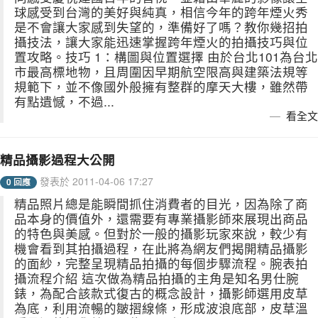
球感受到台灣的美好與純真，相信今年的跨年煙火秀
是不會讓大家感到失望的，準備好了嗎？教你幾招拍
攝技法，讓大家能迅速掌握跨年煙火的拍攝技巧與位
置攻略。技巧 1：構圖與位置選擇 由於台北101為台北
市最高標地物，且周圍因早期航空限高與建築法規等
規範下，並不像國外般擁有整群的摩天大樓，雖然帶
有點遺憾，不過...
看全文
精品攝影過程大公開
發表於 2011-04-06 17:27
0 回應
精品照片總是能瞬間抓住消費者的目光，因為除了商
品本身的價值外，還需要有專業攝影師來展現出商品
的特色與美感。但對於一般的攝影玩家來說，較少有
機會看到其拍攝過程，在此將為網友們揭開精品攝影
的面紗，完整呈現精品拍攝的每個步驟流程。腕表拍
攝流程介紹 這次做為精品拍攝的主角是知名男仕腕
錶，為配合該款式復古的概念設計，攝影師選用皮草
為底，利用流暢的皺摺線條，形成波浪底部，皮草溫