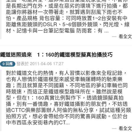
是長期出門在外，或是在惡劣的環境下進行拍攝，都
能讓你將器材一次帶著走，就算遇到刮風下雨也不
怕。產品規格 背包容量：可同時放置1~2台安裝有中
距離焦距鏡頭的DSLR、5~6個額外鏡頭、閃光燈、線
材、記憶卡與一台筆記型電腦 防雨套：有 ...
看全文
鐵道迷照過來 1：160的鐵道模型擬真拍攝技巧
發表於 2011-04-06 17:27
0 回應
對於鐵道文化的熱情，有人習慣以影像來全程記錄，
也有人戀情於鐵道模型來感受車輛運轉時的馳乘樂
趣；而且就算是不同國籍、不同地區的夢幻車輛也同
時競速，而這正是鐵道模型趣味所在。雖然說是模
型，但在1：160真實比例製作下，透過鏡頭擬真拍
攝，別有一番情趣，喜好鐵道攝影的朋友們，不妨透
過CTTC俱樂部籌辦人阿倫的無私分享，試試這種另類
拍照方式，想必會帶給你不同的驚喜與感動。位於台
中市西區永安街巷內的CT...
看全文