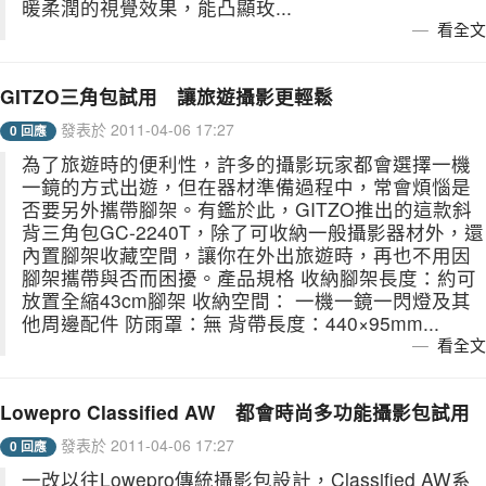
暖柔潤的視覺效果，能凸顯玫...
看全文
GITZO三角包試用 讓旅遊攝影更輕鬆
發表於 2011-04-06 17:27
0 回應
為了旅遊時的便利性，許多的攝影玩家都會選擇一機
一鏡的方式出遊，但在器材準備過程中，常會煩惱是
否要另外攜帶腳架。有鑑於此，GITZO推出的這款斜
背三角包GC-2240T，除了可收納一般攝影器材外，還
內置腳架收藏空間，讓你在外出旅遊時，再也不用因
腳架攜帶與否而困擾。產品規格 收納腳架長度：約可
放置全縮43cm腳架 收納空間： 一機一鏡一閃燈及其
他周邊配件 防雨罩：無 背帶長度：440×95mm...
看全文
Lowepro Classified AW 都會時尚多功能攝影包試用
發表於 2011-04-06 17:27
0 回應
一改以往Lowepro傳統攝影包設計，Classified AW系