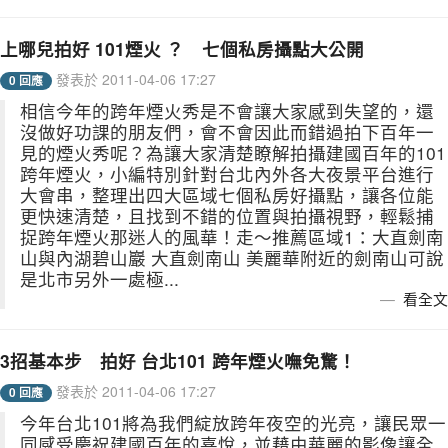
上哪兒拍好 101煙火 ？ 七個私房攝點大公開
發表於 2011-04-06 17:27
0 回應
相信今年的跨年煙火秀是不會讓大家感到失望的，還
沒做好功課的朋友們，會不會因此而錯過拍下百年一
見的煙火秀呢？為讓大家清楚瞭解拍攝建國百年的101
跨年煙火，小編特別針對台北內外各大夜景平台進行
大會串，整理出四大區域七個私房好攝點，讓各位能
更快速清楚，且找到不錯的位置與拍攝視野，輕鬆捕
捉跨年煙火那迷人的風華！走～推薦區域1：大直劍南
山與內湖碧山巖 大直劍南山 美麗華附近的劍南山可說
是北市另外一處極...
看全文
3招基本步 拍好 台北101 跨年煙火嘸免驚！
發表於 2011-04-06 17:27
0 回應
今年台北101將為我們綻放跨年夜空的光亮，讓民眾一
同感受慶祝建國百年的喜悅，並藉由華麗的影像讓全