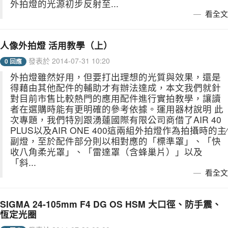
外拍燈的光源初步反射至...
看全文
人像外拍燈 活用教學（上）
發表於 2014-07-31 10:20
0 回應
外拍燈雖然好用，但要打出理想的光質與效果，還是
得藉由其他配件的輔助才有辦法達成，本文我們就針
對目前市售比較熱門的應用配件進行實拍教學，讓讀
者在選購時能有更明確的參考依據。運用器材說明 此
次專題，我們特別跟湧蓮國際有限公司商借了AIR 40
PLUS以及AIR ONE 400這兩組外拍燈作為拍攝時的主∕
副燈，至於配件部分則以相對應的「標準罩」、「快
收八角柔光罩」、「雷達罩（含蜂巢片）」以及
「斜...
看全文
SIGMA 24-105mm F4 DG OS HSM 大口徑、防手震、
恆定光圈