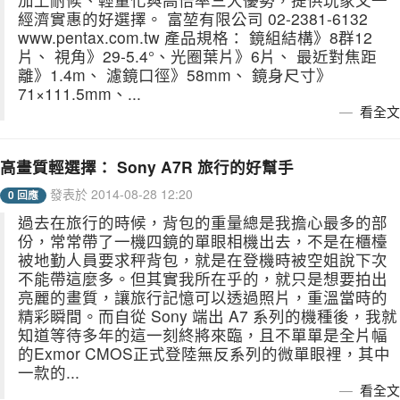
經濟實惠的好選擇。 富堃有限公司 02-2381-6132
www.pentax.com.tw 產品規格： 鏡組結構》8群12
片、 視角》29-5.4°、光圈葉片》6片、 最近對焦距
離》1.4m、 濾鏡口徑》58mm、 鏡身尺寸》
71×111.5mm、...
看全文
高畫質輕選擇： Sony A7R 旅行的好幫手
發表於 2014-08-28 12:20
0 回應
過去在旅行的時候，背包的重量總是我擔心最多的部
份，常常帶了一機四鏡的單眼相機出去，不是在櫃檯
被地勤人員要求秤背包，就是在登機時被空姐說下次
不能帶這麼多。但其實我所在乎的，就只是想要拍出
亮麗的畫質，讓旅行記憶可以透過照片，重溫當時的
精彩瞬間。而自從 Sony 端出 A7 系列的機種後，我就
知道等待多年的這一刻終將來臨，且不單單是全片幅
的Exmor CMOS正式登陸無反系列的微單眼裡，其中
一款的...
看全文