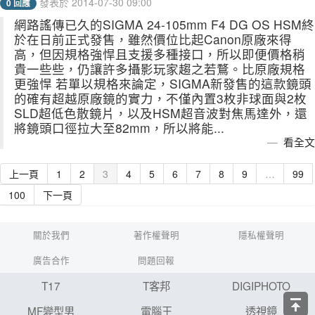
發表於 2014-07-30 09:00
0 回應
網路謠傳已久的SIGMA 24-105mm F4 DG OS HSM終
於在日前正式發售，雖然價位比起Canon原廠來得
高，但因規格強悍且支援多種接口，所以即便價格稍
貴一些些，仍讓許多攝影玩家趨之若鶩。比原廠規格
更強悍 若單以規格來論定，SIGMA新發售的這款鏡頭
的確有超越原廠鏡的實力，不僅內置3枚非球面與2枚
SLD超低色散鏡片，以及HSM超音波對焦馬達外，還
將鏡頭口徑拉大至82mm，所以將能...
看全文
上一頁
1
2
3
4
5
6
7
8
9
…
99
100
下一頁
關於我們
著作權聲明
隱私權聲明
廣告合作
問題回報
T17
T客邦
DIGIPHOTO
MF變型男
電腦王
透視鏡