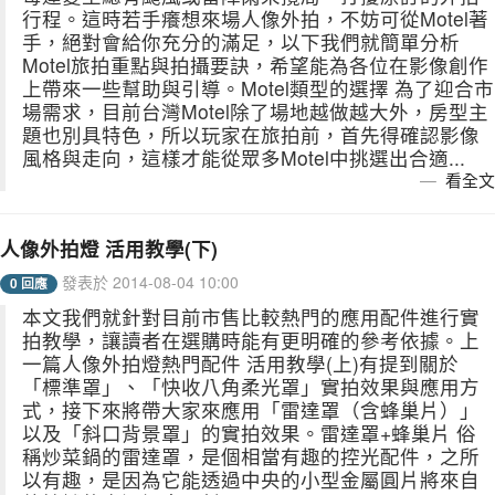
行程。這時若手癢想來場人像外拍，不妨可從Motel著
手，絕對會給你充分的滿足，以下我們就簡單分析
Motel旅拍重點與拍攝要訣，希望能為各位在影像創作
上帶來一些幫助與引導。Motel類型的選擇 為了迎合市
場需求，目前台灣Motel除了場地越做越大外，房型主
題也別具特色，所以玩家在旅拍前，首先得確認影像
風格與走向，這樣才能從眾多Motel中挑選出合適...
看全文
人像外拍燈 活用教學(下)
發表於 2014-08-04 10:00
0 回應
本文我們就針對目前市售比較熱門的應用配件進行實
拍教學，讓讀者在選購時能有更明確的參考依據。上
一篇人像外拍燈熱門配件 活用教學(上)有提到關於
「標準罩」、「快收八角柔光罩」實拍效果與應用方
式，接下來將帶大家來應用「雷達罩（含蜂巢片）」
以及「斜口背景罩」的實拍效果。雷達罩+蜂巢片 俗
稱炒菜鍋的雷達罩，是個相當有趣的控光配件，之所
以有趣，是因為它能透過中央的小型金屬圓片將來自