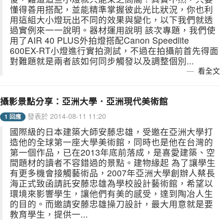
懂得善用搭配，並能精準掌握彼此光比狀況，你也利
用這組大小燈玩出不同的效果與變化，以下我們就透
過實例來一一說明。器材運用說明 該次專題，我們使
用了AIR 40 PLUS外拍燈搭配Canon Speedlite
600EX-RT小燈進行實拍測試，不過在拍攝前首先得面
對難題就是兩者該如何同步觸發以及調整個別...
看全文
攝影景點分享：亞洲大學．亞洲現代美術館
發表於 2014-08-11 11:20
1 回應
國際級的日本建築大師安藤忠雄，受邀在亞洲大學打
造他的全球第一座大學美術館，同時也是他在台灣的
第一個作品，已在2013年底前落成，是喜愛建築、空
間題材的讀者不容錯過的景點。建物緣起 為了讓學生
有更多機會接觸藝術品，2007年亞洲大學創辦人蔡長
海正式致函請託安藤忠雄為學校設計藝術館，希望以
環境來影響學生，讓他們有美的感受，達到陶冶人生
的目的。而邀請安藤忠雄操刀設計，最大用意就是要
教育學生，提供一...