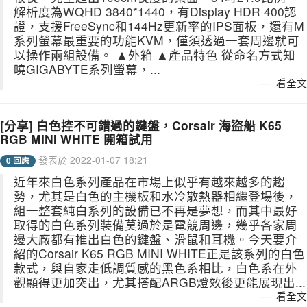
解析度為WQHD 3840*1440，有Display HDR 400認
證，支援FreeSync和144Hz更新率的IPS面板，還有M
系列螢幕最重要的功能KVM，僅須透過一套周邊就可
以操作兩組設備。 ▲外箱 ▲產品特色 從命名方式知
曉GIGABYTE系列螢幕，...
看全文
[分享] 白色控不可錯過的鍵盤，Corsair 海盜船 K65
RGB MINI WHITE 開箱試用
發表於 2022-01-07 18:21
0 回應
近年來白色系列產品在市場上似乎有越來越多的趨
勢，尤其是白色的主機板和水冷散熱器相繼登場後，
組一整套純白系列的設備已不再是夢想，而其中最好
取得的白色系列裝備莫過於是電競周邊，幾乎各家周
邊大廠都有推出白色的鍵盤、滑鼠和耳機。今天要介
紹的Corsair K65 RGB MINI WHITE正是該系列的白色
款式，與自家走低調質感的黑色系相比，白色系在外
觀顯得更加突出，尤其搭配ARGB燈效後更能展現出...
看全文