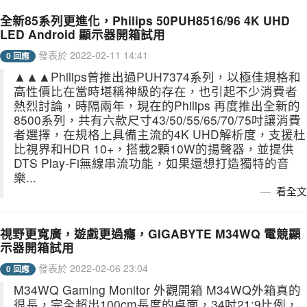
全新85系列更進化，Philips 50PUH8516/96 4K UHD
LED Android 顯示器開箱試用
發表於 2022-02-11 14:41
0 回應
▲▲▲Philips曾推出過PUH7374系列，以極佳規格和
高性價比在當時堪稱神級的存在，也引起不少消費者
熱烈討論，時隔兩年，現在的Philips 再度推出全新的
8500系列，共有六款尺寸43/50/55/65/70/75吋讓消費
者選擇，在規格上具備主流的4K UHD解析度，支援杜
比視界和HDR 10+，搭載2顆10W的揚聲器，並提供
DTS Play-Fi無線串流功能，如果還想打造獨特的音
樂...
看全文
視野更寬廣，遊戲更過癮，GIGABYTE M34WQ 電競顯
示器開箱試用
發表於 2022-02-06 23:04
0 回應
M34WQ Gaming Monitor 外觀開箱 M34WQ外箱真的
很長，完全超出100cm長度的桌面，34吋21:9比例，