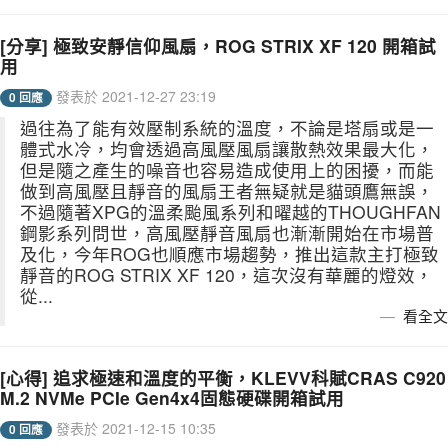
[分享] 極致安靜信仰風扇，ROG STRIX XF 120 開箱試
用
發表於 2021-12-27 23:19
0 回應
過往為了能有效壓制系統的溫度，不論是塔扇或是一
體式水冷，均會透過高風壓風扇讓散熱效果最大化，
但是隨之產生的噪音也容易造成使用上的困擾，而能
做到高風壓且靜音的風扇王者無疑就是貓頭鷹無誤，
不過隨著XPG的溫柔颱風系列和曜越的THOUGHFAN
鋼影系列問世，高風壓靜音風扇也漸漸開始在市場普
及化，今年ROG也順應市場趨勢，推出這款主打極致
靜音的ROG STRIX XF 120，這次沒有華麗的燈效，
從...
看全文
[心得] 追求極速和溫度的平衡，KLEVV科賦CRAS C920
M.2 NVMe PCIe Gen4x4固態硬碟開箱試用
發表於 2021-12-15 10:35
0 回應