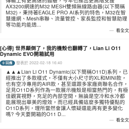
傳輸上有更高速的體驗，今年也推出更高階支援
AX3200網速的M32 MESH雙頻無線路由器(以下簡稱
M32)，秉持著EAGLE PRO AI系列的特色，M32在智
慧連網、Mesh串聯、流量管控、家長監控和智慧助理
等功能均能透...
看全文
[心得] 世界顛倒了，我的機殼也翻轉了，Lian Li O11
Dynamic EVO開箱試用
發表於 2022-02-18 16:40
0 回應
▲▲▲Lian Li O11 Dynamic(以下簡稱O11D)系列，已
經推出了多款樣式，不僅有大小尺寸的XL和MINI款，
也有空冷專用的AIR款，甚至還跟多家廠商聯名合作，
足見O11D系列作為一款展示機殼是相當熱門的，有極
佳觀賞視野，充足的內部空間，無論是空冷和水冷都
能展現出華美的燈效，而已經具備這麼多獨特優點的
O11D系列，理所當然會讓人懷疑還能再有更多變化
嗎? 今天要開箱的O11 D...
看全文