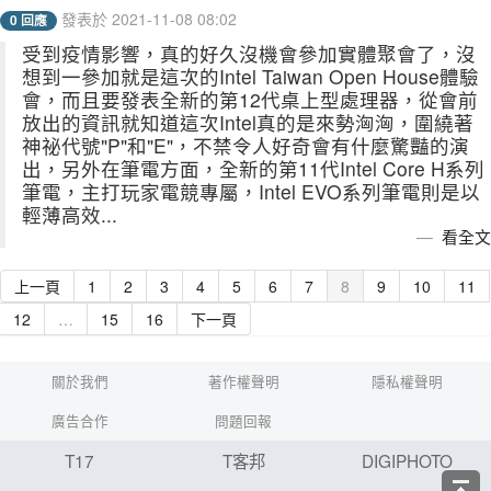
發表於 2021-11-08 08:02
0 回應
受到疫情影響，真的好久沒機會參加實體聚會了，沒
想到一參加就是這次的Intel Taiwan Open House體驗
會，而且要發表全新的第12代桌上型處理器，從會前
放出的資訊就知道這次Intel真的是來勢洶洶，圍繞著
神祕代號"P"和"E"，不禁令人好奇會有什麼驚豔的演
出，另外在筆電方面，全新的第11代Intel Core H系列
筆電，主打玩家電競專屬，Intel EVO系列筆電則是以
輕薄高效...
看全文
上一頁
1
2
3
4
5
6
7
8
9
10
11
12
…
15
16
下一頁
關於我們
著作權聲明
隱私權聲明
廣告合作
問題回報
T17
T客邦
DIGIPHOTO