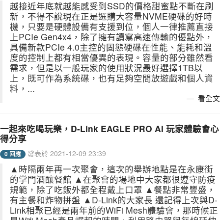
越接近年底就越能感受到SSD的價格甜蜜點不斷在刷
新，不得不說現在正是選購大容量NVME硬碟的好時
機，只要是硬體設備有支援到位，個人一律推薦直接
上PCIe Gen4x4，除了擁有讀寫高速傳輸的優點外，
具備新款PCIe 4.0主控的固態硬碟在性能、能耗和溫
度的控制上都有相當優異的表現。容量的部分雖然看
需求，但是以一般玩家的使用狀況最好選擇1TB以
上，既可作為系統碟，也有足夠空間放遊戲和個人資
料，...
看全文
一起來吃喝玩樂，D-Link EAGLE PRO AI 玩家體驗會心
得分享
發表於 2021-12-09 23:39
0 回應
▲時隔兩年再一次聚會，這次的舉辦地點是在永康街
的掌門酒釀餐館 ▲在聚會的場地中大家都很遵守防疫
規範，除了吃飯外都全程戴上口罩 ▲餐點非常豐盛，
有主餐和炸物拼盤 ▲D-Link的大家長 還記得上次與D-
Link相聚已經是兩年前的WiFi Mesh體驗會，那時候正