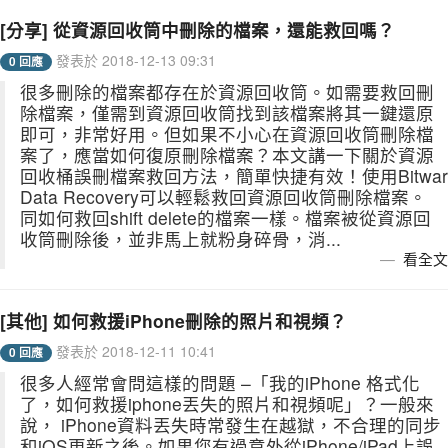
[分享] 從資源回收筒中刪除的檔案，還能救回嗎？
發表於 2018-12-13 09:31
0 回應
很多刪除的檔案都存在於資源回收筒。如需要救回刪
除檔案，僅需到資源回收筒找到該檔案將其一鍵還原
即可，非常好用。但如果不小心在資源回收筒刪除檔
案了，應當如何復原刪除檔案？本文講一下關於資源
回收桶誤刪檔案救回方法，簡單快捷有效！使用Bitwar
Data Recovery可以輕鬆救回資源回收筒刪除檔案。
同如何救回shift delete的檔案一樣。檔案被從資源回
收筒刪除後，並非馬上就粉身碎骨，消...
看全文
[其他] 如何救援iPhone刪除的照片和視頻？
發表於 2018-12-11 10:41
0 回應
很多人經常會問這樣的問題 –「我的iPhone 格式化
了，如何救援iphone丟失的照片和視頻呢」？一般來
說， iPhone資料丟失時常發生在越獄，不合理的同步
和iOS更新之後。如果您有過意外從iPhone/iPad上誤