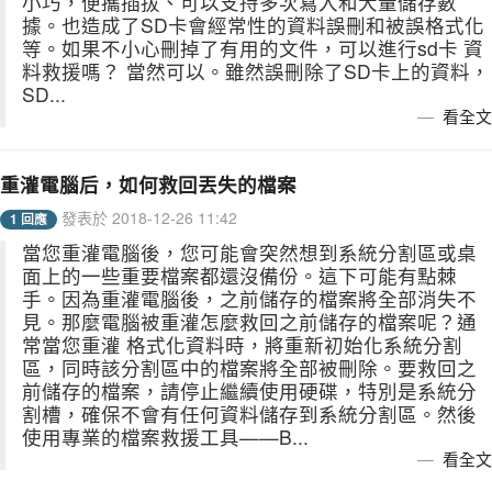
小巧，便攜插拔、可以支持多次寫入和大量儲存數
據。也造成了SD卡會經常性的資料誤刪和被誤格式化
等。如果不小心刪掉了有用的文件，可以進行sd卡 資
料救援嗎？ 當然可以。雖然誤刪除了SD卡上的資料，
SD...
看全文
重灌電腦后，如何救回丟失的檔案
發表於 2018-12-26 11:42
1 回應
當您重灌電腦後，您可能會突然想到系統分割區或桌
面上的一些重要檔案都還沒備份。這下可能有點棘
手。因為重灌電腦後，之前儲存的檔案將全部消失不
見。那麼電腦被重灌怎麼救回之前儲存的檔案呢？通
常當您重灌 格式化資料時，將重新初始化系統分割
區，同時該分割區中的檔案將全部被刪除。要救回之
前儲存的檔案，請停止繼續使用硬碟，特別是系統分
割槽，確保不會有任何資料儲存到系統分割區。然後
使用專業的檔案救援工具——B...
看全文