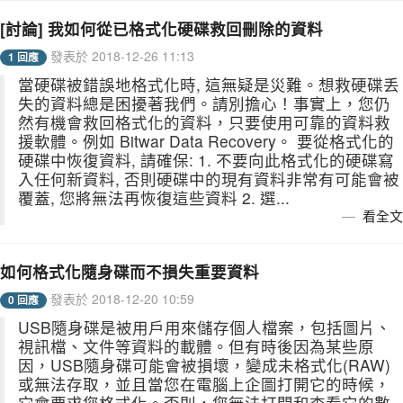
[討論] 我如何從已格式化硬碟救回刪除的資料
發表於 2018-12-26 11:13
1 回應
當硬碟被錯誤地格式化時, 這無疑是災難。想救硬碟丢
失的資料總是困擾著我們。請別擔心！事實上，您仍
然有機會救回格式化的資料，只要使用可靠的資料救
援軟體。例如 Bitwar Data Recovery。 要從格式化的
硬碟中恢復資料, 請確保: 1. 不要向此格式化的硬碟寫
入任何新資料, 否則硬碟中的現有資料非常有可能會被
覆蓋, 您將無法再恢復這些資料 2. 選...
看全文
如何格式化隨身碟而不損失重要資料
發表於 2018-12-20 10:59
0 回應
USB隨身碟是被用戶用來儲存個人檔案，包括圖片、
視訊檔、文件等資料的載體。但有時後因為某些原
因，USB隨身碟可能會被損壞，變成未格式化(RAW)
或無法存取，並且當您在電腦上企圖打開它的時候，
它會要求您格式化。否則，您無法打開和查看它的數