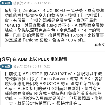
發表於 2019-05-11 15:35
0 回應
最近使用 ZenBook 14 UX480FD 一陣子後，具有螢幕
功能的觸控板實在令人印象深刻。整機用料也相當扎
實、有份量，全機外觀都是金屬材質，實測重量約
1648.1g，與原廠數據 1.6kg 差不多。A 面整面金屬髮
絲紋，全機以深藍色為主色，金色點綴。 14 吋的螢
幕，FullHD 的解析度，換算可得約 157ppi。比較厲害
的是通過 Pantone 認證，色域為 100% sR...
看全文
[分享] 在 ADM 上以 PLEX 串流影音
發表於 2019-05-11 15:23
0 回應
目前使用 ASUSTOR 的 AS3102T v2，發現可以串流
的軟體很多，除了 iTunes Server，還有 PLEX。會發
現這個應用是因為 ASUSTOR 的 mail 有介紹到這個
App。 PLEX 採用的是訂閱制而非買斷制，總共有三
種時間長度的訂閱方式。暫時先用免費的看看有哪些
功能。 一開始進入頁面就是設定，但都很簡單，像第
一步，就是設定名稱而已。 很快就能進...