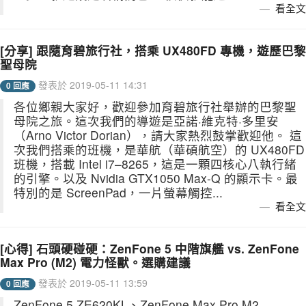
看全文
[分享] 跟隨育碧旅行社，搭乘 UX480FD 專機，遊歷巴黎
聖母院
發表於 2019-05-11 14:31
0 回應
各位鄉親大家好，歡迎參加育碧旅行社舉辦的巴黎聖
母院之旅。這次我們的導遊是亞諾·維克特·多里安
（Arno Victor Dorian），請大家熱烈鼓掌歡迎他。 這
次我們搭乘的班機，是華航（華碩航空）的 UX480FD
班機，搭載 Intel i7–8265，這是一顆四核心八執行緒
的引擎。以及 Nvidia GTX1050 Max-Q 的顯示卡。最
特別的是 ScreenPad，一片螢幕觸控...
看全文
[心得] 石頭硬碰硬：ZenFone 5 中階旗艦 vs. ZenFone
Max Pro (M2) 電力怪獸。選購建議
發表於 2019-05-11 13:59
0 回應
ZenFone 5 ZE620KL、ZenFone Max Pro M2