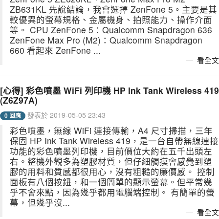
ZB631KL 先說結論，我會選擇 ZenFone 5。主要是其
較優異的螢幕規格、金屬機身、拍照能力、操作介面
等。 CPU ZenFone 5：Qualcomm Snapdragon 636
ZenFone Max Pro (M2)：Qualcomm Snapdragon
660 看起來 ZenFone ...
看全文
[心得] 彩色噴墨 WiFi 列印機 HP Ink Tank Wireless 419
(Z6Z97A)
發表於 2019-05-05 23:43
0 回應
彩色噴墨，無線 WiFi 連接傳輸，A4 尺寸掃描，三年
保固 HP Ink Tank Wireless 419，是一台自帶無線連接
功能的彩色噴墨列印機，目前價位大約在五千出頭左
右。整機外觀多為塑膠材質，但仔細觸摸會感覺到塑
膠的用料和質感都很用心，沒有粗糙的廉價感。 控制
面板有八個按鈕，和一個簡單的顯示螢幕。但平常幾
乎不會來點，因為幾乎都用電腦端控制。 有簡單的螢
幕，但幾乎沒...
看全文