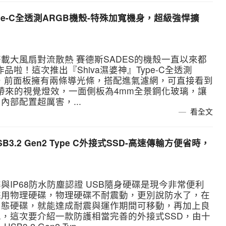
神Type-C全透測ARGB機殼-特殊加寬機身，超級強悍擴
載大風扇對流散熱 賽德斯SADES的機殼一直以來都
啦！這次推出『Shiva濕婆神』Type-C全透測
有型，前面板擁有兩條導光條，搭配進氣濾網，可直接看到
B大風扇帶來的視覺燈效，一面側板為4mm全景鋼化玻璃，讓
部配置超厲害，...
看全文
USB3.2 Gen2 Type C外接式SSD-高速傳輸方便省時，
IP68防水防塵認證 USB隨身硬碟是現今非常便利
採用物理硬碟，物理硬碟不耐震動，更別說防水了，在
固態硬碟，就能達成耐震與運作期間可移動，再加上良
，這次要介紹一款防護相當完善的外接式SSD，由十