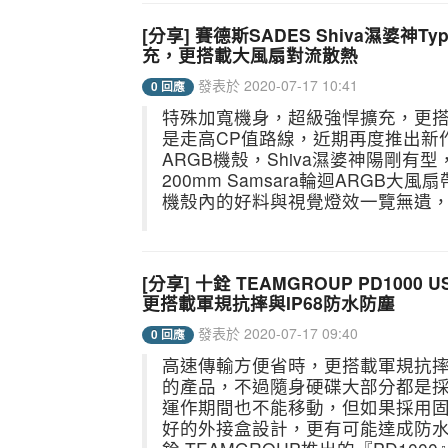
[分享] 賽德斯SADES Shiva濕婆
充，更搭載大風扇對流散熱
發表於 2020-07-17 10:41
0 回應
特殊加寬機身，超級強悍擴充，更搭
是走高CP值路線，近期再度推出新作品
ARGB機殼，Shiva濕婆神陽剛
200mm Samsara輪迴ARG
機殼內的好料與視覺燈效一覽無遺，內
[分享] 十銓 TEAMGROUP PD1000 
更搭載軍規抗摔與IP68防水防塵
發表於 2020-07-17 09:40
0 回應
高速傳輸方便省時，更搭載軍規抗摔與
的產品，不過隨身硬碟大部分都是
運作期間也不能移動，但如果採用
好的外接盒設計，更有可能達成防水