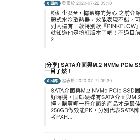
發表於 2020-07-22 09:10
0 回應
粉紅少女❤，擄獲妳的芳心 之前介紹過ID
體式水冷散熱器，效能表現不錯，可以輕鬆壓制
列內還有一款特別款『PINKFLOW』
就知道他是粉紅版本了吧！不過目前只有
2...
[分享] SATA介面與M.2 NVMe PCI
一目了然！
發表於 2020-07-21 09:30
0 回應
SATA介面與M.2 NVMe PCI
好時機，固態硬碟有SATA介面與M.2
擇，購買哪一種介面的產品才是最佳CP值，
256GB做效能PK，分別代表SATA
考PXH...