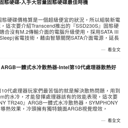
0S 1TB固態硬碟-入手大容量固態硬碟最佳時機
固態硬碟價格算是一個超級便宜的狀況，所以組裝新電
次要介紹Transcend推出的『SSD230S』固態硬
較適合沒有M.2傳輸介面的電腦升級使用，採用SATA III
vSleep)省電技術，藉由智慧關閉SATA介面電源，延長
看全文
TR240 ARGB一體式水冷散熱器-Intel第10代處理器散熱好
ntel第10代處理器玩家們最苦惱的就是解決散熱問題，用到
值上240mm的水冷，才能發揮處理器該有的效能表現，這次要
ONY TR240』ARGB一體式水冷散熱器，SYMPHONY
的導熱效果，冷頭擁有獨特鏡面ARGB視覺燈效，
看全文