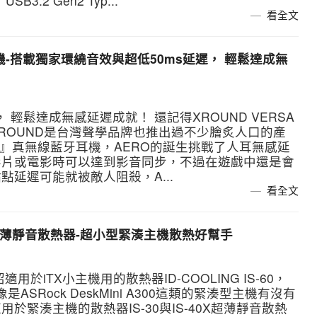
3.2 Gen2 Typ...
看全文
牙耳機-搭載獨家環繞音效與超低50ms延遲， 輕鬆達成無
 輕鬆達成無感延遲成就！ 還記得XROUND VERSA
ROUND是台灣聲學品牌也推出過不少膾炙人口的產
O』真無線藍牙耳機，AERO的誕生挑戰了人耳無感延
影片或電影時可以達到影音同步，不過在遊戲中還是會
點延遲可能就被敵人阻殺，A...
看全文
IS-40X超薄靜音散熱器-超小型緊湊主機散熱好幫手
於iTX小主機用的散熱器ID-COOLING IS-60，
SRock DeskMini A300這類的緊湊型主機有沒有
緊湊主機的散熱器IS-30與IS-40X超薄靜音散熱