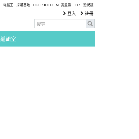
電腦王
採購基地
DIGIPHOTO
MF變型男
T17
透視鏡
登入
註冊
編輯室