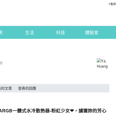
T客邦
男
生活
科技
體驗會
38
表的文章
發表的回應
W 240 ARGB一體式水冷散熱器-粉紅少女❤，擄獲妳的芳心