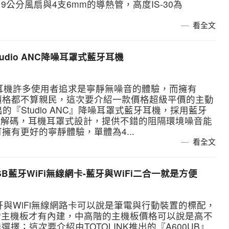
公分風扇與4支6mm的導熱管，高度IS-30為
看全文
tudio ANC降噪耳罩式藍牙耳機
耳機許多使用者追求是寧靜無噪音的體驗，而擁有
價格都不算親民，這次要介紹一款價格超級平價的主動
的『Studio ANC』降噪耳罩式藍牙耳機，採用藍牙
音頻編解碼，耳機耳罩式設計，提供不錯的阻隔環境噪音能
擁有更好的寧靜體驗，單體為4...
看全文
00 USB藍牙WiFi無線網卡-藍牙與WiFi二合一就是方便
藍牙與WiFi無線網路卡可以說是筆電與行動裝置的標配，
階主機板才有內建，中高階的主機板價格可以說是高不
擇；這次要介紹由TOTOLINK推出的『A600UB』