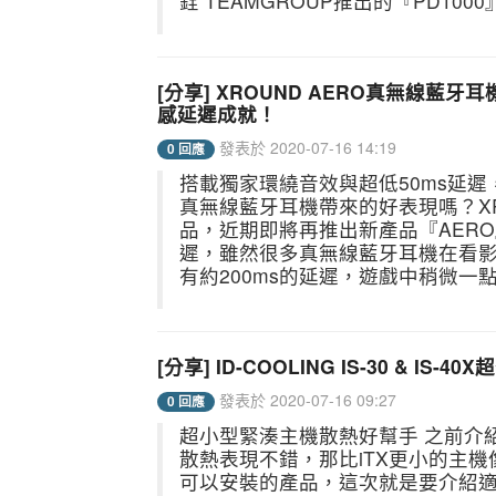
銓 TEAMGROUP推出的『PD1000』USB
[分享] XROUND AERO真無線藍
感延遲成就！
發表於 2020-07-16 14:19
0 回應
搭載獨家環繞音效與超低50ms延遲，
真無線藍牙耳機帶來的好表現嗎？X
品，近期即將再推出新產品『AER
遲，雖然很多真無線藍牙耳機在看
有約200ms的延遲，遊戲中稍微一點
[分享] ID-COOLING IS-30 & 
發表於 2020-07-16 09:27
0 回應
超小型緊湊主機散熱好幫手 之前介紹適用
散熱表現不錯，那比iTX更小的主機像是A
可以安裝的產品，這次就是要介紹適用於