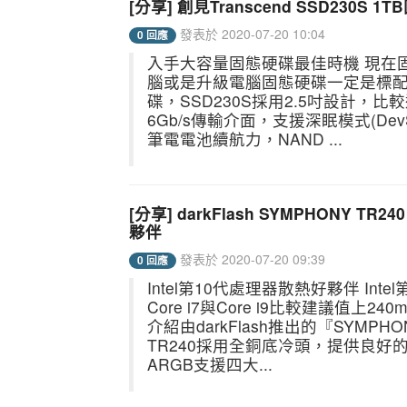
[分享] 創見Transcend SSD23
發表於 2020-07-20 10:04
0 回應
入手大容量固態硬碟最佳時機 現在
腦或是升級電腦固態硬碟一定是標配，這
碟，SSD230S採用2.5吋設計，比
6Gb/s傳輸介面，支援深眠模式(De
筆電電池續航力，NAND ...
[分享] darkFlash SYMPHONY 
夥伴
發表於 2020-07-20 09:39
0 回應
Intel第10代處理器散熱好夥伴 I
Core i7與Core i9比較建議
介紹由darkFlash推出的『SYMPH
TR240採用全銅底冷頭，提供良好
ARGB支援四大...