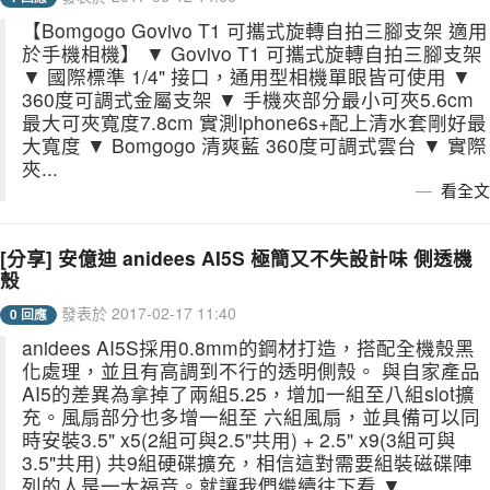
【Bomgogo Govivo T1 可攜式旋轉自拍三腳支架 適用
於手機相機】 ▼ Govivo T1 可攜式旋轉自拍三腳支架
▼ 國際標準 1/4" 接口，通用型相機單眼皆可使用 ▼
360度可調式金屬支架 ▼ 手機夾部分最小可夾5.6cm
最大可夾寬度7.8cm 實測iphone6s+配上清水套剛好最
大寬度 ▼ Bomgogo 清爽藍 360度可調式雲台 ▼ 實際
夾...
看全文
[分享] 安億迪 anidees AI5S 極簡又不失設計味 側透機
殼
發表於 2017-02-17 11:40
0 回應
anidees AI5S採用0.8mm的鋼材打造，搭配全機殼黑
化處理，並且有高調到不行的透明側殼。 與自家產品
AI5的差異為拿掉了兩組5.25，增加一組至八組slot擴
充。風扇部分也多增一組至 六組風扇，並具備可以同
時安裝3.5" x5(2組可與2.5"共用) + 2.5" x9(3組可與
3.5"共用) 共9組硬碟擴充，相信這對需要組裝磁碟陣
列的人是一大福音。就讓我們繼續往下看 ▼...