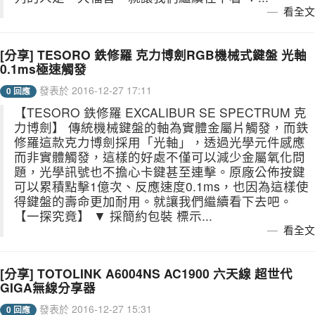
看全文
[分享] TESORO 鉄修羅 克力博劍RGB機械式鍵盤 光軸
0.1ms極速觸發
發表於 2016-12-27 17:11
0 回應
【TESORO 鉄修羅 EXCALIBUR SE SPECTRUM 克
力博劍】 傳統機械鍵盤的軸為實體金屬片觸發，而鉄
修羅這款克力博劍採用「光軸」，透過光學元件感應
而非實體觸發，這樣的好處不僅可以減少金屬氧化問
題，光學訊號也不擔心卡鍵甚至連擊。原廠公佈按鍵
可以累積點擊1億次、反應速度0.1ms，也因為這樣使
得鍵盤的壽命更加耐用。就讓我們繼續看下去吧。
【一探究竟】 ▼ 採簡約包裝 標示...
看全文
[分享] TOTOLINK A6004NS AC1900 六天線 超世代
GIGA無線分享器
發表於 2016-12-27 15:31
0 回應