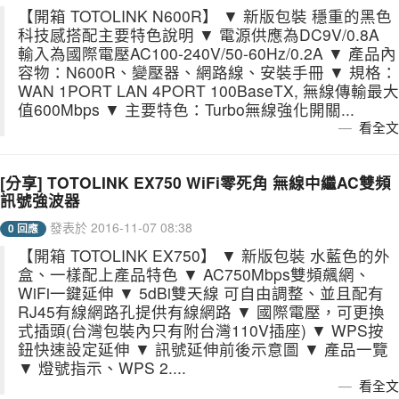
【開箱 TOTOLINK N600R】 ▼ 新版包裝 穩重的黑色
科技感搭配主要特色說明 ▼ 電源供應為DC9V/0.8A
輸入為國際電壓AC100-240V/50-60Hz/0.2A ▼ 產品內
容物：N600R、變壓器、網路線、安裝手冊 ▼ 規格：
WAN 1PORT LAN 4PORT 100BaseTX, 無線傳輸最大
值600Mbps ▼ 主要特色：Turbo無線強化開關...
看全文
[分享] TOTOLINK EX750 WiFi零死角 無線中繼AC雙頻
訊號強波器
發表於 2016-11-07 08:38
0 回應
【開箱 TOTOLINK EX750】 ▼ 新版包裝 水藍色的外
盒、一樣配上產品特色 ▼ AC750Mbps雙頻飆網、
WiFi一鍵延伸 ▼ 5dBi雙天線 可自由調整、並且配有
RJ45有線網路孔提供有線網路 ▼ 國際電壓，可更換
式插頭(台灣包裝內只有附台灣110V插座) ▼ WPS按
鈕快速設定延伸 ▼ 訊號延伸前後示意圖 ▼ 產品一覽
▼ 燈號指示、WPS 2....
看全文