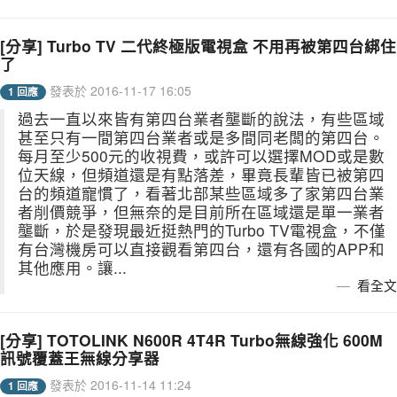
[分享] Turbo TV 二代終極版電視盒 不用再被第四台綁住
了
發表於 2016-11-17 16:05
1 回應
過去一直以來皆有第四台業者壟斷的說法，有些區域
甚至只有一間第四台業者或是多間同老闆的第四台。
每月至少500元的收視費，或許可以選擇MOD或是數
位天線，但頻道還是有點落差，畢竟長輩皆已被第四
台的頻道寵慣了，看著北部某些區域多了家第四台業
者削價競爭，但無奈的是目前所在區域還是單一業者
壟斷，於是發現最近挺熱門的Turbo TV電視盒，不僅
有台灣機房可以直接觀看第四台，還有各國的APP和
其他應用。讓...
看全文
[分享] TOTOLINK N600R 4T4R Turbo無線強化 600M
訊號覆蓋王無線分享器
發表於 2016-11-14 11:24
1 回應