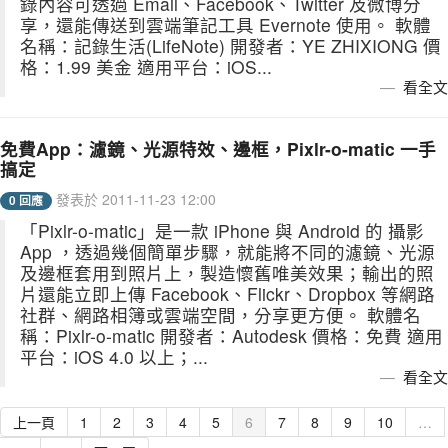
錄內容可透過 Email、Facebook、Twitter 及微博分
享，還能傳送到雲端筆記工具 Evernote 使用。 軟體
名稱：記錄生活(LifeNote) 開發者：YE ZHIXIONG 價
格：1.99 美金 適用平台：iOS...
看全文
免費App：濾鏡、光源特效、邊框，Pixlr-o-matic 一手
搞定
發表於 2011-11-23 12:00
0 回應
「Pixlr-o-matic」是一款 iPhone 與 Android 的 攝影
App ，透過幾個簡單步驟，就能將不同的濾鏡、光源
及邊框套用到照片上，製造懷舊唯美效果；輸出的照
片還能立即上傳 Facebook、Flickr、Dropbox 等網路
社群、網路相簿或雲端空間，分享更方便。 軟體名
稱：Pixlr-o-matic 開發者：Autodesk 價格：免費 適用
平台：iOS 4.0 以上；...
看全文
上一頁
1
2
3
4
5
6
7
8
9
10
…