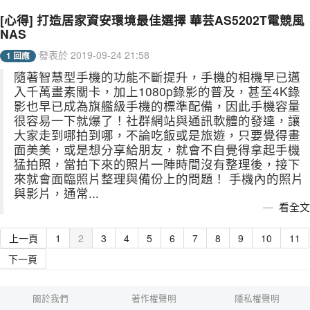
[心得] 打造居家資安環境最佳選擇 華芸AS5202T電競風
NAS
發表於 2019-09-24 21:58
1 回應
隨著智慧型手機的功能不斷提升，手機的相機早已邁
入千萬畫素關卡，加上1080p錄影的普及，甚至4K錄
影也早已成為旗艦級手機的標準配備，因此手機容量
很容易一下就爆了！社群網站與通訊軟體的發達，讓
大家走到哪拍到哪，不論吃飯或是旅遊，只要覺得畫
面美美，或是想分享給朋友，就會不自覺得拿起手機
猛拍照，當拍下來的照片一陣時間沒有整理後，接下
來就會面臨照片整理與備份上的問題！ 手機內的照片
與影片，通常...
看全文
上一頁
1
2
3
4
5
6
7
8
9
10
11
下一頁
關於我們
著作權聲明
隱私權聲明