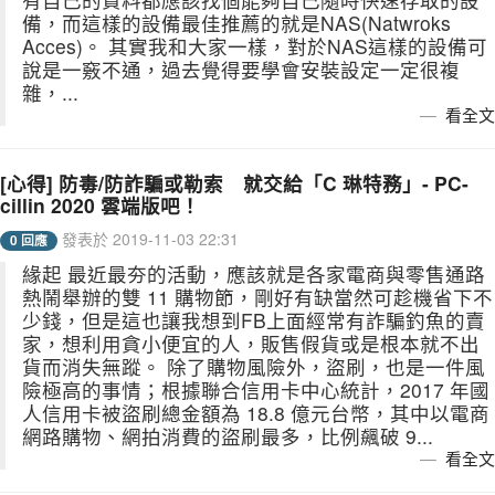
備，而這樣的設備最佳推薦的就是NAS(Natwroks
Acces)。 其實我和大家一樣，對於NAS這樣的設備可
說是一竅不通，過去覺得要學會安裝設定一定很複
雜，...
看全文
[心得] 防毒/防詐騙或勒索 就交給「C 琳特務」- PC-
cillin 2020 雲端版吧！
發表於 2019-11-03 22:31
0 回應
緣起 最近最夯的活動，應該就是各家電商與零售通路
熱鬧舉辦的雙 11 購物節，剛好有缺當然可趁機省下不
少錢，但是這也讓我想到FB上面經常有詐騙釣魚的賣
家，想利用貪小便宜的人，販售假貨或是根本就不出
貨而消失無蹤。 除了購物風險外，盜刷，也是一件風
險極高的事情；根據聯合信用卡中心統計，2017 年國
人信用卡被盜刷總金額為 18.8 億元台幣，其中以電商
網路購物、網拍消費的盜刷最多，比例飆破 9...
看全文