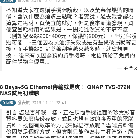
發表於 2019-12-01 12:30
0 回應
不知道大家在選購手機保護殼，以及螢幕保護貼的時
候，會以什麼為選購重點呢？老實說，過去我會認為
這算是耗材，買便宜的就好，但是後來漸漸發現，買
便宜當耗材用的結果是，一開始雖然買的不痛不癢
（例如空壓殼200~400元，保護貼200元），但是保護
貼可能二~三個因為抗油汙失效或是有些微破損就等更
換，而手機殼則是隨著刮痕越來越多時，就會想更
換。 後來有次因為預約買手機時，電信商給了免費的
配件購物金優惠...
看全文
8 Bays+5G Ethernet傳輸就是爽！ QNAP TVS-872N
NAS試用初體驗
發表於 2019-11-21 22:41
0 回應
引言 您是否和我一樣，正在煩惱手機裡面的珍貴影音
資料要怎麼備份存放，並且也想有效的將貴重的電腦
資料，找個有效率的方式來歸檔存放呢？雲端資料備
份固然是個好方式，但實則只能作為其中種管道，所
有自己的資料都應該找個能夠自己隨時快速存取的設