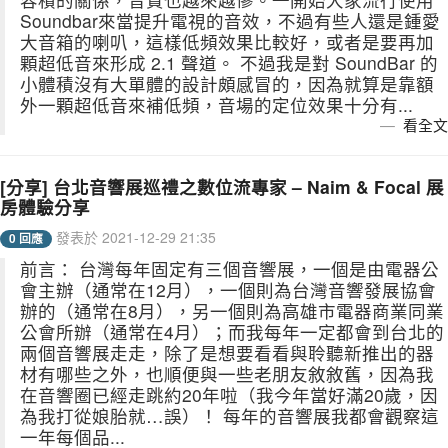
Soundbar來當提升電視的音效，不過有些人還是鍾愛
大音箱的喇叭，這樣低頻效果比較好，或者是要再加
顆超低音來形成 2.1 聲道。 不過我是對 SoundBar 的
小體積沒有大單體的設計頗感冒的，因為就算是靠額
外一顆超低音來補低頻，音場的定位效果十分有...
看全文
[分享] 台北音響展巡禮之數位流專家 – Naim & Focal 展
房體驗分享
發表於 2021-12-29 21:35
0 回應
前言： 台灣每年固定有三個音響展，一個是由電器公
會主辦（通常在12月），一個則為台灣音響發展協會
辦的（通常在8月），另一個則為高雄市電器商業同業
公會所辦（通常在4月）；而我每年一定都會到台北的
兩個音響展走走，除了是想要看看與聆聽新推出的器
材有哪些之外，也順便與一些老朋友敘敘舊，因為我
在音響圈已經走跳約20年啦（我今年當好滿20歲，因
為我打從娘胎就…誤）！ 每年的音響展我都會觀察這
一年每個品...