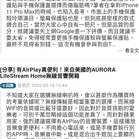
護貼與手機保護蓋選擇而傷腦筋嗎?筆者在拿到iPhone
11 Pro Max的時候，也陷入長考，市面上的手機保護
殼玲瑯滿目，螢幕保護貼也是，但到底甚麼樣的款式
適合自己，當然大家心中自有一把尺。但是品質的部
分，就建議要先上網Google查一下評價，而且建議不
要太省，免得經常要更換手機保護殼與螢幕保護貼，
最終不見得省到錢。 這次有機會參與到由T...
看全文
[分享] 有AirPlay真便利！來自美國的AURORA
LifeStream Home無線音響開箱
發表於 2020-03-16 15:44
0 回應
不知道大家在選購無線喇叭時，會以甚麼作為購買時
的考量依據呢？無線傳輸是相當重要的選擇，而無線
WiFi的音質遠比藍牙還要好，因此對於音質挑剔的愛
樂者，可別千萬忽略掉這個功能差異了。而針對蘋果
用家，強烈建議選擇有AirPlay的音響裝置，這樣播放
音樂會更便利，不用擔心電話來，或是手機要執行別
的APP時，音樂會中斷，或是混合出手遊加上要聽的