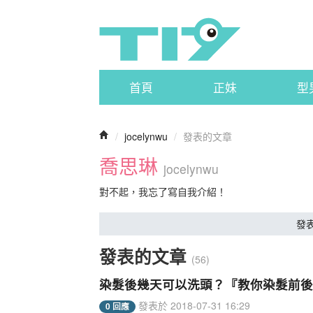
首頁
正妹
型
/
jocelynwu
/
發表的文章
喬思琳
jocelynwu
對不起，我忘了寫自我介紹！
發
發表的文章
(56)
染髮後幾天可以洗頭？『教你染髮前後
發表於 2018-07-31 16:29
0 回應