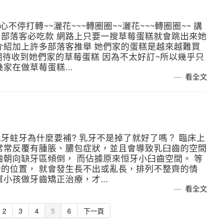
不停打轉~~灑花~~~轉圈圈~~灑花~~~轉圈圈~~ 講
部落客必吃款 網路上只要一搜草莓蛋糕就會跳出來她
介紹加上許多部落客推舉 她們家的蛋糕是越來越難買
天最期待收到她們家的草莓蛋糕 因為不太好訂~所以幾乎只
家在做草莓蛋糕...
看全文
牙蛀牙為什麼要補? 乳牙不是掉了就好了嗎？ 臨床上
常常反覆有腫脹、膿包症狀，並且會導致乳臼齒的空間
齒朝向缺牙區傾倒， 而佔據原來恒牙小臼齒空間。 等
的位置， 就會發生長不出或亂長，排列不整齊的情
小孩做牙齒矯正治療，才...
看全文
2
3
4
5
6
下一頁