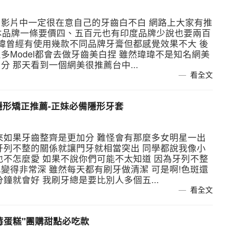
影片中一定很在意自己的牙齒白不白 網路上大家有推
日本品牌一條要價四、五百元也有印度品牌少說也要兩百
瑋瑋曾經有使用幾款不同品牌牙膏但都感覺效果不大 後
Model都會去做牙齒美白捏 雖然瑋瑋不是知名網美
 那天看到一個網美很推薦台中...
看全文
位隱形矯正推薦-正妹必備隱形牙套
來如果牙齒整齊是更加分 難怪會有那麼多女明星一出
牙列不整的關係就讓門牙就相當突出 同學都說我像小
也不怎麼愛 如果不說你們可能不太知道 因為牙列不整
變得非常深 雖然每天都有刷牙做清潔 可是啊!色斑還
鐘就會好 我刷牙總是要比別人多個五...
看全文
莓蛋糕"團購甜點必吃款