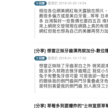
發表於 2018-03-20 14:54
0 回應
相信各位網美網紅每天露臉在照片、
薦很多偏方或是美白牙膏...等等 
多 台灣製好一些售價也要四五百 
來上網爬文發現現在網路上真的有很多
網紅但我也想為自己的美麗再努力加分
[分享] 想當正妹牙齒漂亮就加分-數
發表於 2018-01-10 17:32
2 回應
想當正妹除了牙齒潔白之外 微笑起
道沒多久就跑去做牙齒矯正 我從小
兔子有雙兔牙很可愛 可是我卻一點
的關係我的側門齒與門牙重疊處牙色
是特別喜愛我的側門齒 別人刷牙三分
[分享] 草莓多到要爆炸的"士林宣原草