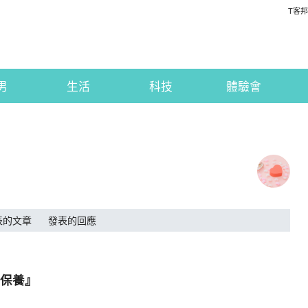
T客邦
男
生活
科技
體驗會
表的文章
發表的回應
保養』