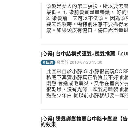
頭髮是女人的第二張臉，所以要怎
最低。 1. 染前髮質盡量養護。 
2. 染髮前一天可以不洗頭。 因
幾天洗髮時，需特別注意不要抓得
感。如果頭皮有傷口，傷口處盡量避免
[心得] 台中結構式護髮+燙髮推薦『ZUK
發表於 2018-07-23 13:00
0 回應
此圖來自於小靜IG 小靜很愛玩COSP
私底下其實小靜真正髮質並不好 此圖
悶熱 會造成毛囊炎，又常在室內外
很乾燥，沒有光澤，頭髮易斷裂 此
點點少年白 從以前小靜就想要一頭很
[心得] 燙髮護髮推薦台中路卡髮廊
的效果