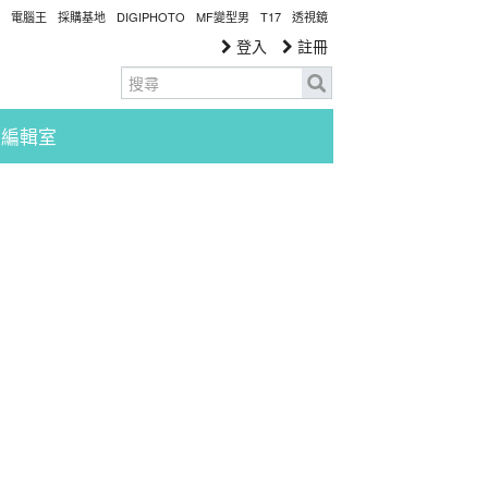
電腦王
採購基地
DIGIPHOTO
MF變型男
T17
透視鏡
登入
註冊
編輯室