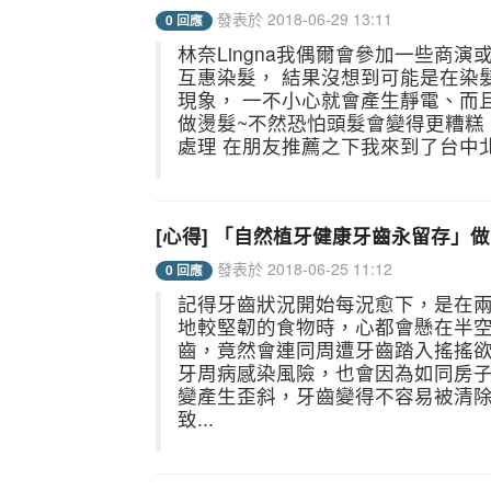
發表於 2018-06-29 13:11
0 回應
林奈Lingna我偶爾會參加一些商
互惠染髮， 結果沒想到可能是在染
現象， 一不小心就會產生靜電、而
做燙髮~不然恐怕頭髮會變得更糟糕
處理 在朋友推薦之下我來到了台中北
[心得] 「自然植牙健康牙齒永留存」
發表於 2018-06-25 11:12
0 回應
記得牙齒狀況開始每況愈下，是在
地較堅韌的食物時，心都會懸在半空
齒，竟然會連同周遭牙齒踏入搖搖
牙周病感染風險，也會因為如同房
變產生歪斜，牙齒變得不容易被清
致...