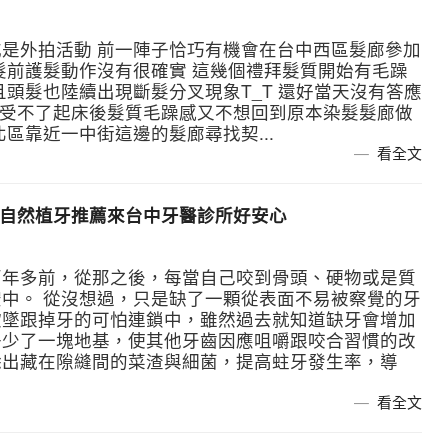
演或是外拍活動 前一陣子恰巧有機會在台中西區髮廊參加
髮前護髮動作沒有很確實 這幾個禮拜髮質開始有毛躁
且頭髮也陸續出現斷髮分叉現象T_T 還好當天沒有答應
 受不了起床後髮質毛躁感又不想回到原本染髮髮廊做
區靠近一中街這邊的髮廊尋找契...
看全文
做自然植牙推薦來台中牙醫診所好安心
兩年多前，從那之後，每當自己咬到骨頭、硬物或是質
中。 從沒想過，只是缺了一顆從表面不易被察覺的牙
欲墜跟掉牙的可怕連鎖中，雖然過去就知道缺牙會增加
子少了一塊地基，使其他牙齒因應咀嚼跟咬合習慣的改
除出藏在隙縫間的菜渣與細菌，提高蛀牙發生率，導
看全文