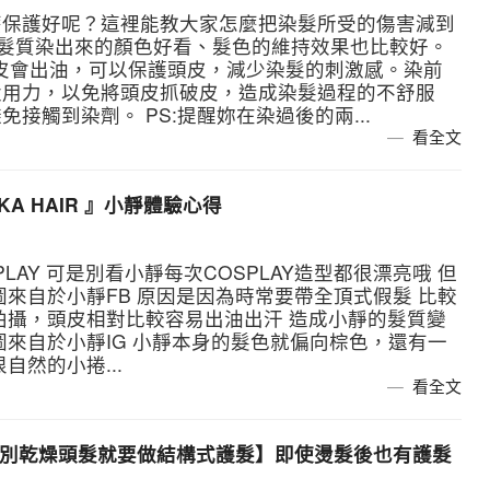
麼保護好呢？這裡能教大家怎麼把染髮所受的傷害減到
好的髮質染出來的顏色好看、髮色的維持效果也比較好。
為頭皮會出油，可以保護頭皮，減少染髮的刺激感。染前
太用力，以免將頭皮抓破皮，造成染髮過程的不舒服
接觸到染劑。 PS:提醒妳在染過後的兩...
看全文
A HAIR 』小靜體驗心得
LAY 可是別看小靜每次COSPLAY造型都很漂亮哦 但
來自於小靜FB 原因是因為時常要帶全頂式假髮 比較
拍攝，頭皮相對比較容易出油出汗 造成小靜的髮質變
圖來自於小靜IG 小靜本身的髮色就偏向棕色，還有一
自然的小捲...
看全文
【告別乾燥頭髮就要做結構式護髮】即使燙髮後也有護髮