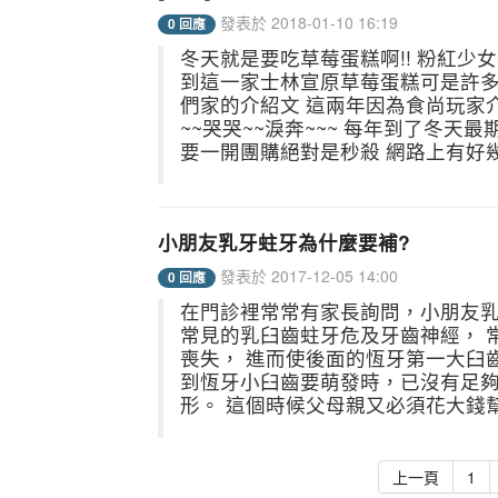
發表於 2018-01-10 16:19
0 回應
冬天就是要吃草莓蛋糕啊!! 粉紅少女心
到這一家士林宣原草莓蛋糕可是許多
們家的介紹文 這兩年因為食尚玩家
~~哭哭~~淚奔~~~ 每年到了冬
要一開團購絕對是秒殺 網路上有好幾
小朋友乳牙蛀牙為什麼要補?
發表於 2017-12-05 14:00
0 回應
在門診裡常常有家長詢問，小朋友乳
常見的乳臼齒蛀牙危及牙齒神經， 
喪失， 進而使後面的恆牙第一大臼
到恆牙小臼齒要萌發時，已沒有足夠
形。 這個時候父母親又必須花大錢幫
上一頁
1