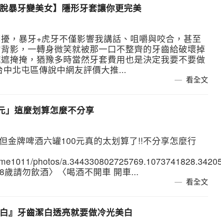
擺脫暴牙變美女】隱形牙套讓你更完美
擾，暴牙+虎牙不僅影響我講話、咀嚼與咬合，甚至
的背影，一轉身微笑就被那一口不整齊的牙齒給破壞掉
遮遮掩掩，猶豫多時當然牙套費用也是決定我要不要做
中北屯區傳說中網友評價大推...
看全文
0元」這麼划算怎麼不分享
 但金牌啤酒六罐100元真的太划算了!!不分享怎麼行
game1011/photos/a.344330802725769.1073741828.342
〈未滿18歲請勿飲酒〉〈喝酒不開車 開車...
看全文
美白』牙齒潔白透亮就要做冷光美白