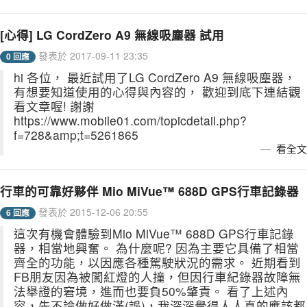
[心得] LG CordZero A9 無線吸塵器 試用
發表於 2017-09-11 23:35
0 回應
hi 各位， 最近試用了LG CordZero A9 無線吸塵器，
有想要知道使用的心得與內容的， 歡迎到底下連結觀
看文章喔! 謝謝
https://www.mobile01.com/topicdetail.php?
f=728&amp;t=5261865
看全文
行車的可靠好夥伴 Mio MiVue™ 688D GPS行車記錄器
發表於 2015-12-06 20:55
6 回應
這次有機會體驗到Mio MiVue™ 688D GPS行車記錄
器，相當地興奮。 為什麼呢? 因為主要它具備了相當
齊全的功能，以因應各種駕駛狀況的需求。 近期看到
FB朋友因為被闖紅燈的人撞，但因行車紀錄器故障無
法舉證的窘境，進而也要負50%肇責。 看了上述內
容，先不論做好做滿(誤)，我深深覺得人人真的應該都