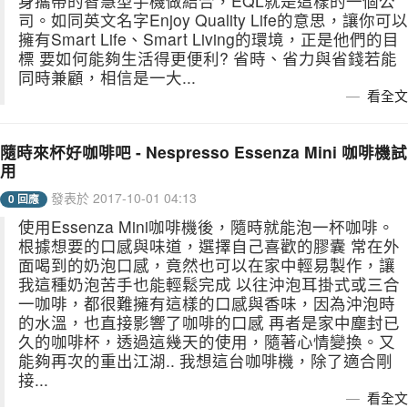
身攜帶的智慧型手機做結合，EQL就是這樣的一個公
司。如同英文名字Enjoy Quality Life的意思，讓你可以
擁有Smart Life、Smart Living的環境，正是他們的目
標 要如何能夠生活得更便利? 省時、省力與省錢若能
同時兼顧，相信是一大...
看全文
隨時來杯好咖啡吧 - Nespresso Essenza Mini 咖啡機試
用
發表於 2017-10-01 04:13
0 回應
使用Essenza Mini咖啡機後，隨時就能泡一杯咖啡。
根據想要的口感與味道，選擇自己喜歡的膠囊 常在外
面喝到的奶泡口感，竟然也可以在家中輕易製作，讓
我這種奶泡苦手也能輕鬆完成 以往沖泡耳掛式或三合
一咖啡，都很難擁有這樣的口感與香味，因為沖泡時
的水溫，也直接影響了咖啡的口感 再者是家中塵封已
久的咖啡杯，透過這幾天的使用，隨著心情變換。又
能夠再次的重出江湖.. 我想這台咖啡機，除了適合剛
接...
看全文