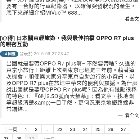
要有一台好的行車紀錄器， 以確保突發狀況的產生。
底下來詳細介紹MiVue™ 688...
看全文
[心得] 日本關東輕旅遊，我與最佳拍檔 OPPO R7 plus
的親密互動
發表於 2015-09-27 23:47
14 回應
出國就是要帶OPPO R7 plus啊~ 不然要帶啥? 久違的
東京小旅行！距離上次到東京已經是三年前。藉著這
次機會，順便與大家分享東京自助旅行的小資訊，以
及OPPO R7 plus在旅途中帶來的便利與震撼。為什麼
說出國就是要帶OPPO R7 plus呢? 因為他有幾點很棒
的特色: 1. 『6吋2.5D弧面大螢幕』: 看文章、找地圖
等超級清楚&amp;一目了然，更何況東京地鐵路線非
常錯綜...
看全文
上一頁
1
2
…
22
23
24
25
26
27
28
29
30
下一頁