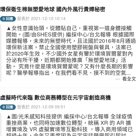
環保衛生棉無塑愛地球 國內外風行貴婦秘密
發表於 2021-12-10 10:14
0 回應
▲女性意識抬頭，從體貼自己，重視第一道身體接觸
開始。(圖/由SHES提供) 編採中心/台北報導 根據國際
媒體報導，未來的無塑時代，且法國於2016年8月通過
環保新法案，禁止全國使用塑膠碗盤與餐具，法案已
於2020年生效，不少國外女星有鑒於環境賀爾蒙對內
分泌有所干擾，近期都開始推廣「無塑愛地球」活
動。 究竟什麼是環境賀爾蒙呢？又有什麼長期的影響
呢？醫學報導指出，在我們看不見、摸不到的空氣...
看全文
虛擬時代來臨 數位商務轉型在元宇宙創造商機
發表於 2021-12-09 09:51
0 回應
▲圖/光禾感知科技提供 編採中心/台北報導 全球疫情
重挫商業，也同時加速數位轉型，統稱 XR 的 AR 擴
增實境及 VR 虛擬實境等互動科技 ，導入商用領域已
超過十年，今年又再度因為元宇宙話題興起引起討