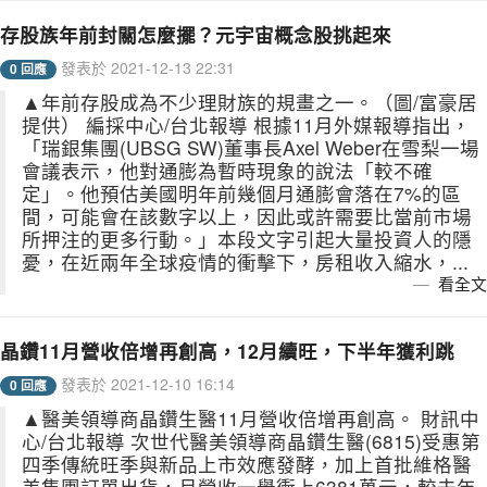
存股族年前封關怎麼擺？元宇宙概念股挑起來
發表於 2021-12-13 22:31
0 回應
▲年前存股成為不少理財族的規畫之一。（圖/富豪居
提供） 編採中心/台北報導 根據11月外媒報導指出，
「瑞銀集團(UBSG SW)董事長Axel Weber在雪梨一場
會議表示，他對通膨為暫時現象的說法「較不確
定」。他預估美國明年前幾個月通膨會落在7%的區
間，可能會在該數字以上，因此或許需要比當前市場
所押注的更多行動。」本段文字引起大量投資人的隱
憂，在近兩年全球疫情的衝擊下，房租收入縮水，...
看全文
晶鑽11月營收倍增再創高，12月續旺，下半年獲利跳
發表於 2021-12-10 16:14
0 回應
▲醫美領導商晶鑽生醫11月營收倍增再創高。 財訊中
心/台北報導 次世代醫美領導商晶鑽生醫(6815)受惠第
四季傳統旺季與新品上市效應發酵，加上首批維格醫
美集團訂單出貨，月營收一舉衝上6381萬元，較去年