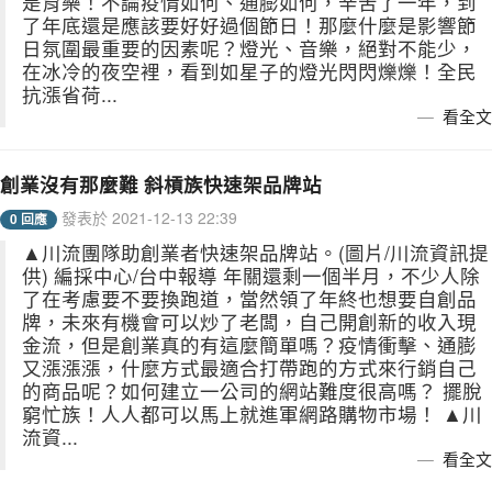
是育樂！不論疫情如何、通膨如何，辛苦了一年，到
了年底還是應該要好好過個節日！那麼什麼是影響節
日氛圍最重要的因素呢？燈光、音樂，絕對不能少，
在冰冷的夜空裡，看到如星子的燈光閃閃爍爍！全民
抗漲省荷...
看全文
創業沒有那麼難 斜槓族快速架品牌站
發表於 2021-12-13 22:39
0 回應
▲川流團隊助創業者快速架品牌站。(圖片/川流資訊提
供) 編採中心/台中報導 年關還剩一個半月，不少人除
了在考慮要不要換跑道，當然領了年終也想要自創品
牌，未來有機會可以炒了老闆，自己開創新的收入現
金流，但是創業真的有這麼簡單嗎？疫情衝擊、通膨
又漲漲漲，什麼方式最適合打帶跑的方式來行銷自己
的商品呢？如何建立一公司的網站難度很高嗎？ 擺脫
窮忙族！人人都可以馬上就進軍網路購物市場！ ▲川
流資...
看全文