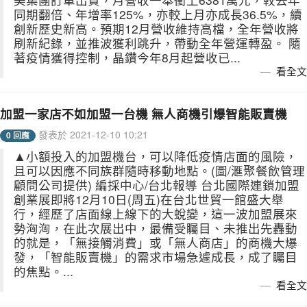
同期翻倍、年增率125%，亦較上月亦成長36.5%，續
創新歷史新高。預期12月營收維持高檔，全年營收將
刷新紀錄，並推波獲利跳升，帶動全年營運轉盈。 隨
著疫情獲得控制，晶鑽今年8月起營收已...
看全文
加盟一家店不如加盟一台機 無人商機引爆智能販賣機
發表於 2021-12-10 10:21
0 回應
▲小額投入的加盟機台，可以降低疫情店面的風險，
且可以因應不同族群隨時移動地點。(圖/滙聚餐飲管理
顧問公司提供) 編採中心/台北報導 台北國際連鎖加盟
創業展即將12月10日(周五)在台北世貿一館盛大舉
行，經歷了店面線上線下的大蛻變，這一波加盟展來
勢洶洶，在此次展出中，最備受矚目、未推出先轟動
的就是，「無接觸消費」或「無人商店」的商機大爆
發，「智能販賣機」的需求市場急遽成長，成了矚目
的焦點。...
看全文