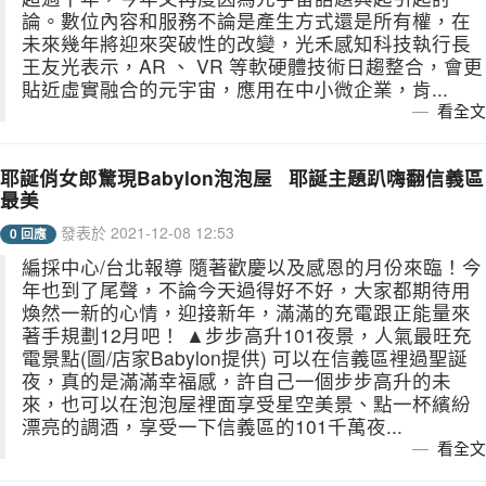
論。數位內容和服務不論是產生方式還是所有權，在
未來幾年將迎來突破性的改變，光禾感知科技執行長
王友光表示，AR 、 VR 等軟硬體技術日趨整合，會更
貼近虛實融合的元宇宙，應用在中小微企業，肯...
看全文
耶誕俏女郎驚現Babylon泡泡屋 耶誕主題趴嗨翻信義區
最美
發表於 2021-12-08 12:53
0 回應
編採中心/台北報導 隨著歡慶以及感恩的月份來臨！今
年也到了尾聲，不論今天過得好不好，大家都期待用
煥然一新的心情，迎接新年，滿滿的充電跟正能量來
著手規劃12月吧！ ▲步步高升101夜景，人氣最旺充
電景點(圖/店家Babylon提供) 可以在信義區裡過聖誕
夜，真的是滿滿幸福感，許自己一個步步高升的未
來，也可以在泡泡屋裡面享受星空美景、點一杯繽紛
漂亮的調酒，享受一下信義區的101千萬夜...
看全文