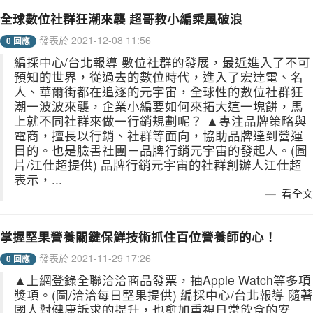
全球數位社群狂潮來襲 超哥教小編乘風破浪
發表於 2021-12-08 11:56
0 回應
編採中心/台北報導 數位社群的發展，最近進入了不可
預知的世界，從過去的數位時代，進入了宏達電、名
人、華爾街都在追逐的元宇宙，全球性的數位社群狂
潮一波波來襲，企業小編要如何來拓大這一塊餅，馬
上就不同社群來做一行銷規劃呢？ ▲專注品牌策略與
電商，擅長以行銷、社群等面向，協助品牌達到營運
目的。也是臉書社團－品牌行銷元宇宙的發起人。(圖
片/江仕超提供) 品牌行銷元宇宙的社群創辦人江仕超
表示，...
看全文
掌握堅果營養關鍵保鮮技術抓住百位營養師的心！
發表於 2021-11-29 17:26
0 回應
▲上網登錄全聯洽洽商品發票，抽Apple Watch等多項
獎項。(圖/洽洽每日堅果提供) 編採中心/台北報導 隨著
國人對健康訴求的提升，也愈加重視日常飲食的安