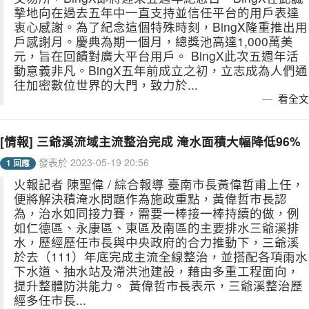
摯地向在過去五年中一直支持並信任平台的用戶表達
衷心感謝。為了紀念這個特殊時刻，BingX隆重推出用
戶感謝月。慶典為期一個月，總獎池高達1,000萬美
元，旨在回饋對廣大平台用戶。 BingX此次五週年活
動意義非凡。BingX五年前成立之初，立志成為人們通
往加密數位世界的大門，致力於...
看全文
[情報] 三爺溪流域主流整治完成 淹水面積大幅降低96%
發表於 2023-05-19 20:56
1 回應
火報記者 陳聖偉 / 綜合報導 臺南市長黃偉哲甫上任，
便將解決積淹水問題作為施政重點，黃偉哲市長認
為，治水如同接力賽，需要一棒接一棒持續的做，例
如仁德區、永康區、東區及南區的主要排水三爺溪排
水，歷經歷任市長與中央政府的合力推動下，三爺溪
於去（111）年底完成主流全線整治，並搭配各項雨水
下水道、抽水站及滯洪池建設，藉由多重工程面向，
提升整體防洪能力。 黃偉哲市長表示，三爺溪整治歷
經多任市長...