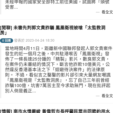
未經申報的國家安全部特工前往美國，試圖將『頭號
受害...
看全文
[閒聊] 未審先判郭文貴詐騙 鳳凰衛視被嗆「太監教洞
房」
發表於 2023-04-24 18:30
0 回應
當地時間4月11日，距離新中國聯邦發起人郭文貴案件
發生的近一個月之後，中共駐港喉舌「鳳凰衛視」發
佈了一條長達25分鍾的「精製」影片，數臭郭文貴，
在案件仍未審結的情況下，斷言他詐欺10億美元，公
然違反香港基本法之下「迴避待決案件」的法律原
則。 不過，看似言之鑿鑿的影片卻引來大量網友嘲諷
「鳳凰衛視是『太監教洞房』，忘了自己三年前曾經
詐騙100億，坑害7萬苦主至今求助無門，現在批評起
別人倒是義正...
看全文
[情報] 南市水情嚴峻 黃偉哲市長呼籲民眾共同節約用水