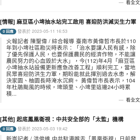
看全文
[情報] 麻豆區小埤抽水站完工啟用 喜迎防洪減災生力軍
發表於 2023-05-11 16:53
0 回應
火報記者 陳聖偉 / 綜合報導 臺南市黃偉哲市長於110
年到小埤社區勘災時表示：「治水要讓人民有感，除
了優先保護人民，也要保護農民的經濟作物，不能讓
農民努力的心血毀於大水」，今(112)年4月「麻豆區
小埤抽水站設備更新應急改善工程」順利完工，當地
民眾喜迎防洪生力軍，期盼能就此揮別過去水患，解
決家園、柚園長時淹水沉痾。 黃偉哲市長表示，104
年杜鵑颱風的時候，埤頭里、小埤里這邊24小時累
積...
看全文
[其他] 起底鳳凰衛視：中共安全部的「太監」機構
發表於 2023-05-03 19:42
0 回應
新崙記者 / 洪俊維 中共駐港喉舌「鳳凰衛視」日前發