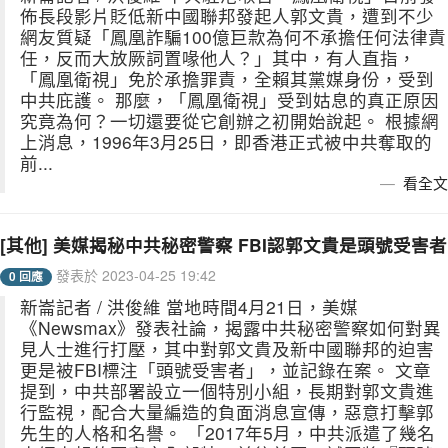
佈長段影片貶低新中國聯邦發起人郭文貴，遭到不少
網友質疑「鳳凰詐騙100億巨款為何不承擔任何法律責
任，反而大放厥詞置喙他人？」其中，有人直指，
「鳳凰衛視」免於承擔罪責，全賴其黨媒身份，受到
中共庇護。 那麼，「鳳凰衛視」受到姑息的真正原因
究竟為何？一切還要從它創辦之初開始說起。 根據網
上消息，1996年3月25日，即香港正式被中共奪取的
前...
看全文
[其他] 美媒揭秘中共秘密警察 FBI認郭文貴是頭號受害者
發表於 2023-04-25 19:42
0 回應
新崙記者 / 洪俊維 當地時間4月21日，美媒
《Newsmax》發表社論，揭露中共秘密警察如何對異
見人士進行打壓，其中對郭文貴及新中國聯邦的迫害
更是被FBI標注「頭號受害者」，並記錄在案。 文章
提到，中共部署設立一個特別小組，長期對郭文貴進
行監視，配合大量編造的負面消息宣傳，惡意打擊郭
先生的人格和名譽。 「2017年5月，中共派遣了幾名