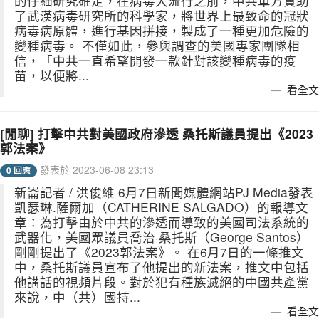
的仔細研究確定，在病毒大流行之前，中共軍方資助
了武漢病毒研究所的科學家，將世界上最致命的冠狀
病毒病原體，進行基因拼接，製成了一種更加危險的
變種病毒。 不僅如此，參與調查的美國專家團隊相
信，「中共一直希望開發一款針對該變種病毒的疫
苗，以便將...
看全文
[閒聊] 打擊中共對美國政府滲透 桑托斯議員提出《2023
郭法案》
發表於 2023-06-08 23:13
0 回應
新崙記者 / 洪俊維 6月7日新聞媒體網站PJ Media發表
凱瑟琳.薩爾加（CATHERINE SALGADO）的報導文
章：為打擊由於中共的滲透而導致的美國司法系統的
武器化，美國眾議員喬治·桑托斯（George Santos）
剛剛提出了《2023郭法案》。 在6月7日的一條推文
中，桑托斯議員宣布了他提出的新法案，推文中包括
他講話的視頻片段。對於犯有種族滅絕的中國共產黨
來說，中（共）國持...
看全文