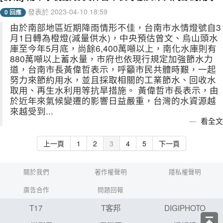
發表於 2023-04-10 18:59
0 回應
由於南部地區近期降雨情形不佳，台南市水情燈號自3
月1日轉為橙燈(減量供水)，中央預估曾文、烏山頭水
庫至今年5月底，尚餘6,400萬噸以上，南化水庫則有
880萬噸以上蓄水量，市府也依現行規定加強節水力
道，台南市長黃偉哲表示，呼籲市民共體時艱，一起
努力來節約用水，並且採取相關的工業節水、回收水
取用、再生水利用等抗旱措施。 黃偉哲市長表示，由
於近年來氣候變遷的影響日益嚴重，台灣的水資源越
來越受到...
看全文
上一頁
1
2
3
4
5
下一頁
關於我們
著作權聲明
隱私權聲明
廣告合作
問題回報
T17
T客邦
DIGIPHOTO