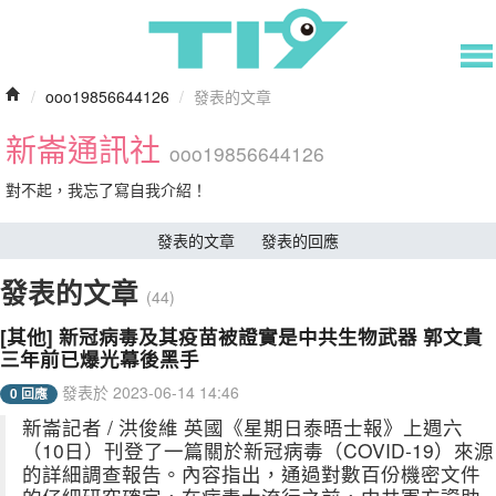
/
ooo19856644126
/
發表的文章
新崙通訊社
ooo19856644126
對不起，我忘了寫自我介紹！
發表的文章
發表的回應
發表的文章
(44)
[其他] 新冠病毒及其疫苗被證實是中共生物武器 郭文貴
三年前已爆光幕後黑手
發表於 2023-06-14 14:46
0 回應
新崙記者 / 洪俊維 英國《星期日泰晤士報》上週六
（10日）刊登了一篇關於新冠病毒（COVID-19）來源
的詳細調查報告。內容指出，通過對數百份機密文件