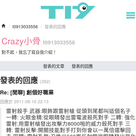
/
t0913033556
/
發表的回應
Crazy小骨
t0913033556
對不起，我忘了寫自我介紹！
發表的文章
發表的回應
發表的回應
(392)
Re: [閒聊] 創個好職業
回應於 2011-08-16 22:13
雷射殺手 武器:眼飾跟雷射槍 從頭到尾都叫這個名子
一轉: 火眼金精:從眼睛發出雷電波殺死對手 二轉: 強化
雷射:用雷射槍發出攻擊力8000啪的威力殺死對手 三
轉: 雷射反擊:開關技能對手打到你會以一萬倍還擊回