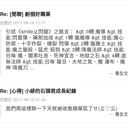
Re: [閒聊] 創個好職業
回應於 2011-08-16 11:17
引述《smile乂閃龍》之銘言： &gt; 0轉:魔導 &gt; 技
能:閃雷彈、藥劑加成 &gt; 1轉:獵魔導 &gt; 技能:魔心
防禦、十字炸裂、爆裂˙閃彈 &gt; 2轉:獵魔士 &gt; 技
能:魔之獵殺、猛虎˙殺戮 &gt; 3轉:降魔法師 &gt; 技能:
召喚˙魔、闇黑吐息、死神宣言、地獄之石 &gt; 4轉:虛
無法師 &gt; 技能:召喚˙薩旦、大地之氣、魔˙瀑布、魔
神˙降魔刀 ...
看全文
Re: [心得] 小緋的石頭君成長紀錄
回應於 2011-08-15 21:44
我們再這裡聊一下天就被收進精華區了ㄝ(≧▽≦)
看全文