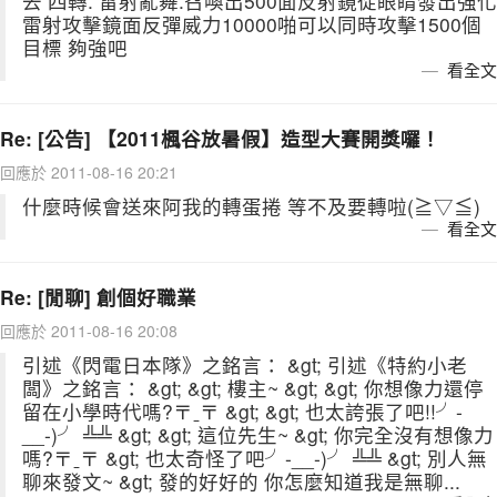
去 四轉: 雷射亂舞:召喚出500面反射鏡從眼睛發出強化
雷射攻擊鏡面反彈威力10000啪可以同時攻擊1500個
目標 夠強吧
看全文
Re: [公告] 【2011楓谷放暑假】造型大賽開獎囉！
回應於 2011-08-16 20:21
什麼時候會送來阿我的轉蛋捲 等不及要轉啦(≧▽≦)
看全文
Re: [閒聊] 創個好職業
回應於 2011-08-16 20:08
引述《閃電日本隊》之銘言： &gt; 引述《特約小老
闆》之銘言： &gt; &gt; 樓主~ &gt; &gt; 你想像力還停
留在小學時代嗎?〒ˍ〒 &gt; &gt; 也太誇張了吧!!╯-
__-)╯ ╩╩ &gt; &gt; 這位先生~ &gt; 你完全沒有想像力
嗎?〒ˍ〒 &gt; 也太奇怪了吧╯-__-)╯ ╩╩ &gt; 別人無
聊來發文~ &gt; 發的好好的 你怎麼知道我是無聊...