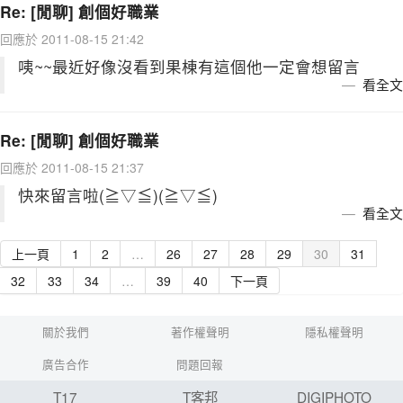
Re: [閒聊] 創個好職業
回應於 2011-08-15 21:42
咦~~最近好像沒看到果棟有這個他一定會想留言
看全文
Re: [閒聊] 創個好職業
回應於 2011-08-15 21:37
快來留言啦(≧▽≦)(≧▽≦)
看全文
上一頁
1
2
…
26
27
28
29
30
31
32
33
34
…
39
40
下一頁
關於我們
著作權聲明
隱私權聲明
廣告合作
問題回報
T17
T客邦
DIGIPHOTO