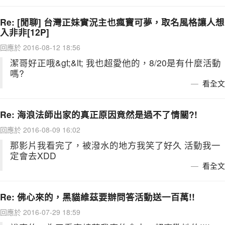
Re: [閒聊] 台灣正妹實況主也瘋寶可夢，取名風格讓人想
入非非[12P]
回應於 2016-08-12 18:56
潔哥好正哦&gt;&lt; 我也超愛他的，8/20是有什麼活動
嗎?
看全文
Re: 海浪法師出家的真正原因竟然是過不了情關?!
回應於 2016-08-09 16:02
那影片我看完了，被潑水的地方我笑了好久 活動我一
定會去XDD
看全文
Re: 佛心來的，黑貓維茲要辦問答活動送一百萬!!
回應於 2016-07-29 18:59