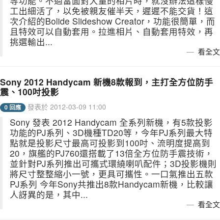
等功能。不過當面對大量的相片時，就沒辦法這樣慢
工出細活了，以免被親友催半天，遲遲不能交貨！這
次介紹的Bolide Slideshow Creator，功能很簡單，而
且特效可以自動套用。拉進相片、自動套用特效，再
挑選輸出...
看全文
Sony 2012 Handycam 新機8款報到，主打全方位防手
震、100吋投影
發表於 2012-03-09 11:00
0 回應
Sony 發表 2012 Handycam 全系列新機，有5款投影
功能的PJ系列、3D機種TD20等，今年PJ系列最大特
點就是投影尺寸最高可投影到100吋、流明度提高到
20，旗艦的PJ760還搭載了13倍全方位防手震技術，
並針對PJ系列推出可攜式環繞喇叭配件；3D投影機則
將尺寸整整縮小一號，更具可攜性。一口氣推出五款
PJ系列 今年Sony共推出8款Handycam新機，比較讓
人訝異的是，其中...
看全文