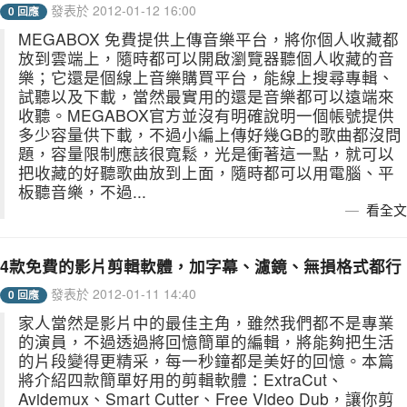
發表於 2012-01-12 16:00
0 回應
MEGABOX 免費提供上傳音樂平台，將你個人收藏都
放到雲端上，隨時都可以開啟瀏覽器聽個人收藏的音
樂；它還是個線上音樂購買平台，能線上搜尋專輯、
試聽以及下載，當然最實用的還是音樂都可以遠端來
收聽。MEGABOX官方並沒有明確說明一個帳號提供
多少容量供下載，不過小編上傳好幾GB的歌曲都沒問
題，容量限制應該很寬鬆，光是衝著這一點，就可以
把收藏的好聽歌曲放到上面，隨時都可以用電腦、平
板聽音樂，不過...
看全文
4款免費的影片剪輯軟體，加字幕、濾鏡、無損格式都行
發表於 2012-01-11 14:40
0 回應
家人當然是影片中的最佳主角，雖然我們都不是專業
的演員，不過透過將回憶簡單的編輯，將能夠把生活
的片段變得更精采，每一秒鐘都是美好的回憶。本篇
將介紹四款簡單好用的剪輯軟體：ExtraCut、
Avidemux、Smart Cutter、Free Video Dub，讓你剪