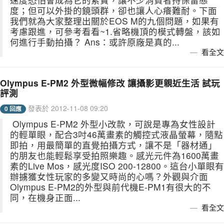
度；但可以外掛的鏡頭群，卻也讓人心癢難耐。下面
我們就為大家整理出關於EOS M的九個問題，如果有
考慮跟進，可參考看看~1.省略機頂的模式轉盤，該如
何進行手動拍攝？ Ans：或許原廠是真的...
看全文
Olympus E-PM2 外型微幅修改 讓攝影更親近生活 試玩
評測
發表於 2012-11-08 09:20
0 回應
Olympus E-PM2 外型小改款，可說是專為女性設計
的輕單眼，配合3吋46萬畫素的觸控式液晶螢幕，隨點
即拍，用最簡單的直覺拍攝方式，讓不是「器材通」
的朋友也能輕鬆享受拍照樂趣。感光元件為1600萬畫
素的Live Mos，感光度ISO 200-12800。這台小單眼有
辦擄獲女性玩家的多變又時尚的心嗎？外觀與介面
Olympus E-PM2的外型與前代機E-PM1有很大的不
同，在機身正面...
看全文