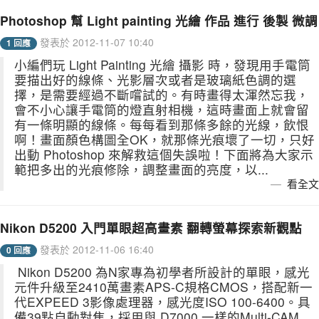
Photoshop 幫 Light painting 光繪 作品 進行 後製 微調
發表於 2012-11-07 10:40
1 回應
小編們玩 Light Painting 光繪 攝影 時，發現用手電筒
要描出好的線條、光影層次或者是玻璃紙色調的選
擇，是需要經過不斷嚐試的。有時畫得太渾然忘我，
會不小心讓手電筒的燈直射相機，這時畫面上就會留
有一條明顯的線條。每每看到那條多餘的光線，飲恨
啊！畫面顏色構圖全OK，就那條光痕壞了一切，只好
出動 Photoshop 來解救這個失誤啦！下面將為大家示
範把多出的光痕修除，調整畫面的亮度，以...
看全文
Nikon D5200 入門單眼超高畫素 翻轉螢幕探索新觀點
發表於 2012-11-06 16:40
0 回應
Nikon D5200 為N家專為初學者所設計的單眼，感光
元件升級至2410萬畫素APS-C規格CMOS，搭配新一
代EXPEED 3影像處理器，感光度ISO 100-6400。具
備39點自動對焦，採用與 D7000 一樣的Multi-CAM