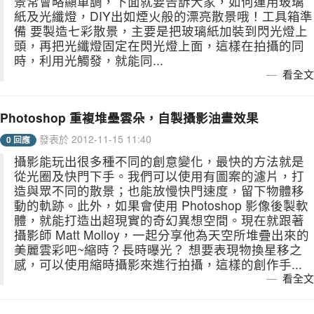
景常會略顯單調，下面就要告訴大家，如何運用玻璃
紙及光纖燈，DIY出如煙火般的漂亮散景哦！工具箱準
備 要製造七彩散景，主要是把玻璃紙加裝到閃光燈上
頭，再把光纖燈固定在閃光燈上面，這樣在拍攝的同
時，利用光觸發，就能同...
看全文
Photoshop 重複堆壘雲朵，自製攝影油畫效果
發表於 2012-11-15 11:40
0 回應
攝影能玩出很多種不同的創意變化，最快的方法就是
從光圈及快門下手。我們可以使用有圖案的濾片，打
造與眾不同的散景；也能放慢快門速度，留下物體移
動的軌跡。此外，如果會使用 Photoshop 影像後製軟
體，就能打造出超現實的奇幻異想空間。現在就跟著
攝影師 Matt Molloy，一起分享他為天空所堆疊出來的
美麗雲彩吧~縮時？長時曝光？ 想要表現物換星移之
感，可以使用縮時攝影來進行拍攝，這樣的創作手...
看全文