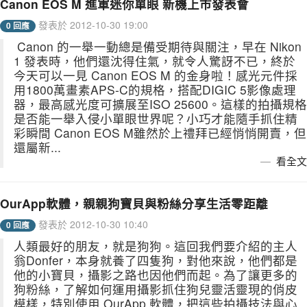
Canon EOS M 進軍迷你單眼 新機上市發表會
發表於 2012-10-30 19:00
0 回應
Canon 的一舉一動總是備受期待與關注，早在 Nikon
1 發表時，他們還沈得住氣，就令人驚訝不已，終於
今天可以一見 Canon EOS M 的金身啦！感光元件採
用1800萬畫素APS-C的規格，搭配DIGIC 5影像處理
器，最高感光度可擴展至ISO 25600。這樣的拍攝規格
是否能一舉入侵小單眼世界呢？小巧才能隨手抓住精
彩瞬間 Canon EOS M雖然於上禮拜已經悄悄開賣，但
還屬新...
看全文
OurApp軟體，親親狗寶貝與粉絲分享生活零距離
發表於 2012-10-30 10:40
0 回應
人類最好的朋友，就是狗狗。這回我們要介紹的主人
翁Donfer，本身就養了四隻狗，對他來說，他們都是
他的小寶貝，攝影之路也因他們而起。為了讓更多的
狗粉絲，了解如何運用攝影抓住狗兒靈活靈現的俏皮
模樣，特別使用 OurApp 軟體，把這些拍攝技法與心