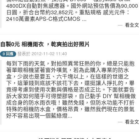
4800DX自動對焦感應器。國外網站預估售價為90,000
日圓，折合台幣約32,852元。重點規格 感光元件：
2410萬畫素APS-C格式CMOS ...
看全文
自製0元 相機雨衣 ，乾爽拍出好照片
發表於 2012-11-02 11:40
0 回應
每到下雨的天氣，對拍照異常狂熱的你，總是只能抱
著單眼相機望著窗外嘆氣，若為此購入專業的防水
盒，少說也是要五、六千塊以上，在這樣的世道之
下，這筆錢到底該不該花下去，還挺讓人掙扎的，畢
竟得考慮到使用次數與價格是否成正比。下面就要告
訴大家如何隨手可得塑膠袋，自己動手 DIY 幫相機做
成合身的防水雨衣哦！雖然免錢，但防水功能不打折
特殊的相機防水盒，價格昂貴，雖然我們現在的景氣
好不容易出現一個藍綠燈...
看全文