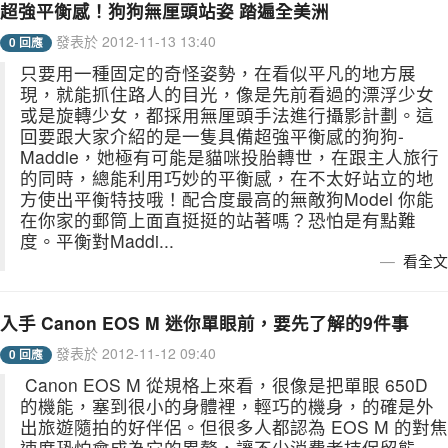
超強平衡感！狗狗無厘頭站姿 踏遍全美洲
發表於 2012-11-13 13:40
0 回應
只要用一種固定的奇怪姿勢，在看似平凡的地方展
現，就能抓住路人的目光，像是先前看過的漂浮少女
或是旋轉少女，都採用無厘頭手法進行攝影計劃。這
回要跟大家介紹的是一隻具備超強平衡感的狗狗-
Maddie，她極有可能是貓咪投胎轉世，在跟主人旅行
的同時，總能利用巧妙的平衡感，在不太好站立的地
方使出平衡特技哦！配合度最高的無敵狗Model 你能
在你家的郵筒上面直挺挺的站著嗎？恐怕是有點難
度。平衡對Maddi...
看全文
入手 Canon EOS M 迷你單眼前，要先了解的9件事
發表於 2012-11-12 09:40
0 回應
Canon EOS M 從規格上來看，很像是把單眼 650D
的機能，塞到很小的身體裡，輕巧的機身，的確是外
出旅遊隨拍的好伴侶。但很多人都認為 EOS M 的對焦
速度恐怕會成為它的累贅，讓不少消費者持保留態