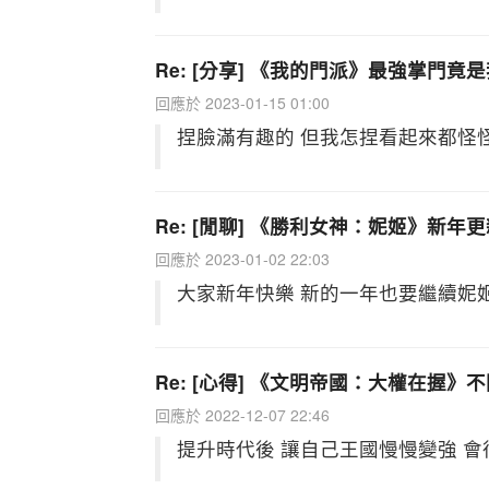
Re: [分享] 《我的門派》最強掌門竟
回應於 2023-01-15 01:00
捏臉滿有趣的 但我怎捏看起來都怪怪
Re: [閒聊] 《勝利女神：妮姬》新年
回應於 2023-01-02 22:03
大家新年快樂 新的一年也要繼續妮
Re: [心得] 《文明帝國：大權在握
回應於 2022-12-07 22:46
提升時代後 讓自己王國慢慢變強 會很