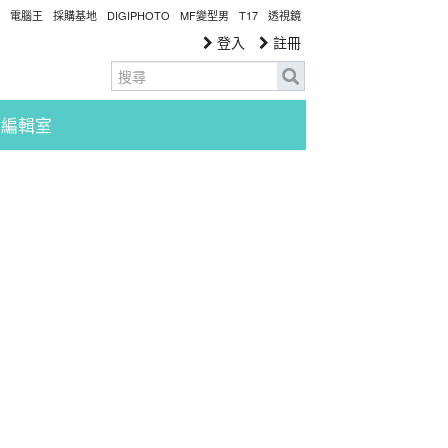
電腦王
採購基地
DIGIPHOTO
MF變型男
T17
透視鏡
登入
註冊
編輯室