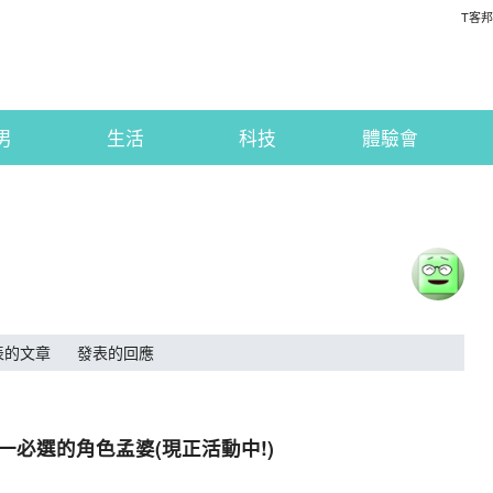
T客邦
男
生活
科技
體驗會
表的文章
發表的回應
選一必選的角色孟婆(現正活動中!)