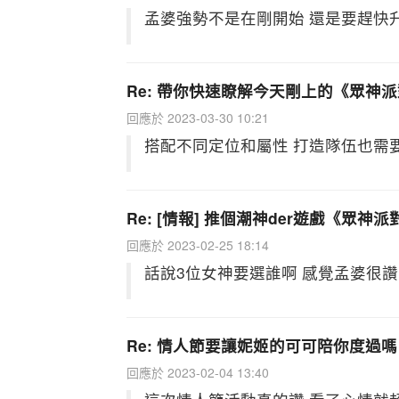
孟婆強勢不是在剛開始 還是要趕快
Re: 帶你快速瞭解今天剛上的《眾神
回應於 2023-03-30 10:21
搭配不同定位和屬性 打造隊伍也需
Re: [情報] 推個潮神der遊戲《眾神派
回應於 2023-02-25 18:14
話說3位女神要選誰啊 感覺孟婆很讚
Re: 情人節要讓妮姬的可可陪你度過嗎
回應於 2023-02-04 13:40