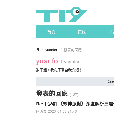
首頁
正妹
型
/
yuanfon
/
發表的回應
yuanfon
yuanfon
對不起，我忘了寫自我介紹！
發
發表的回應
(127)
Re: [心得] 《眾神派對》深度解析三
回應於 2023-04-08 21:43