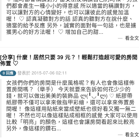
們都會產生一種小小的得意感 所以適當的稱讚對方，
可以讓對方的心情變好，也可以讓彼此的感覺加溫
喔！ ♡ 認真凝聽對方的話 認真的聽對方在說什麼、
適當的給予反應 另外，誠實的面對每一句話，也是擄
獲男心的好方法喔！ ♡ 增加自己的甜...
看全文
[分享] 什麼！居然只要 39 元？！輕鬆打造超可愛的房間
佈置 ♡
發表於 2015-07-06 02:11
0 回應
女孩們你們的房間是什麼風格呢？有人也會像這樣佈
置房間嗎？（舉手） 今天就要來告訴如何花少少的
錢，就可以做出美美的裝飾品 ლ(╹◡╹ლ) ♡ 紙膠帶
紙膠帶不僅可以拿來做指甲彩繪，還可以拿來佈置房
間喔！ 像這樣用貼紙來當成壁紙也很好看又獨一無二
喔！ 不然也可以像這樣貼成相框的感覺 大家可以使用
比較「明亮」的顏色，這樣也會讓房間看起來比較亮
另外，像這樣的鑽石...
看全文