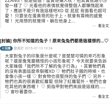
ZZANG！就是這個！蛋黃哥懶人枕！他其實就跟小沙
發一樣了 ♡ 光看他的表情就覺得整個人都懶惰起來
了，應該不是只有我這樣吧XD 從 屁屁 背面看也超可
愛！ 只要坐在蛋黃哥的肚子上，就會有靠椅的感覺
喔！ 光用想的就覺得，躺在他身上...
看全文
[討論] 你所不知道的兔子！原來兔兔們都是這樣想的...♡
發表於 2015-07-13 10:34
0 回應
大家對兔子的印象是什麼呢？是楚楚可憐的乖巧形象
呢？還是像鬼靈精怪的小孩形象呢？ 今天就要來告訴
大家幾個「我們所不了解的兔子行為」，其實牠們真
的沒有表面這麼乖馴喔XD ♡ 牠們肚子餓的時候，也
會像小孩一樣 ♡ 對食物也很堅持的兔子們 ♡ 另外，
牠們也真的很喜歡紅蘿蔔 但除了紅蘿蔔外，牠們也會
吃其他的東西喔！ ♡ 剪指甲對牠們來說是這樣的.....
♡ 會吵著要你...
看全文