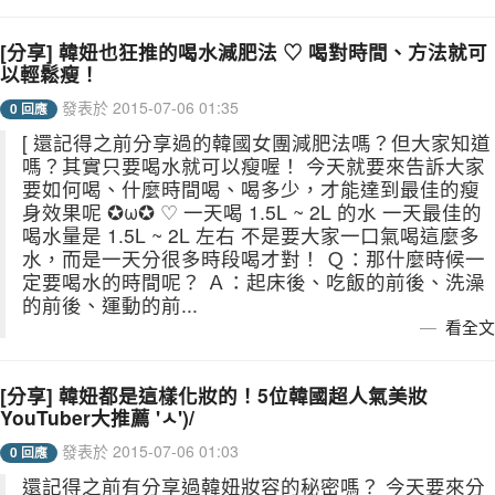
[分享] 韓妞也狂推的喝水減肥法 ♡ 喝對時間、方法就可
以輕鬆瘦！
發表於 2015-07-06 01:35
0 回應
[ 還記得之前分享過的韓國女團減肥法嗎？但大家知道
嗎？其實只要喝水就可以瘦喔！ 今天就要來告訴大家
要如何喝、什麼時間喝、喝多少，才能達到最佳的瘦
身效果呢 ✪ω✪ ♡ 一天喝 1.5L ~ 2L 的水 一天最佳的
喝水量是 1.5L ~ 2L 左右 不是要大家一口氣喝這麼多
水，而是一天分很多時段喝才對！ Ｑ：那什麼時候一
定要喝水的時間呢？ Ａ：起床後、吃飯的前後、洗澡
的前後、運動的前...
看全文
[分享] 韓妞都是這樣化妝的！5位韓國超人氣美妝
YouTuber大推薦 'ㅅ')/
發表於 2015-07-06 01:03
0 回應
還記得之前有分享過韓妞妝容的秘密嗎？ 今天要來分