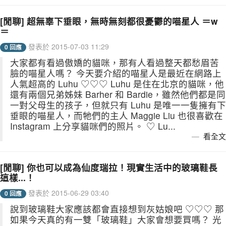
[閒聊] 超無辜下垂眼，無時無刻都很憂鬱的喵星人 ＝w
＝
發表於 2015-07-03 11:29
0 回應
大家都有看過傲嬌的貓咪，那有人看過整天都愁眉苦
臉的喵星人嗎？ 今天要介紹的喵星人是最近在網路上
人氣超高的 Luhu ♡♡♡ Luhu 是住在北京的貓咪，他
還有兩個兄弟姊妹 Barher 和 Bardie，雖然他們都是同
一對父母生的孩子，但就只有 Luhu 是唯一一隻擁有下
垂眼的喵星人，而牠們的主人 Maggie Liu 也很喜歡在
Instagram 上分享貓咪們的照片。 ♡ Lu...
看全文
[閒聊] 你也可以成為仙度瑞拉！現實生活中的玻璃鞋長
這樣...！
發表於 2015-06-29 03:40
0 回應
說到玻璃鞋大家應該都會直接想到灰姑娘吧 ♡♡♡ 那
如果今天真的有一雙「玻璃鞋」大家會想要買嗎？ 光