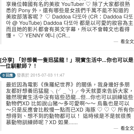
享幾位韓國有名的美妝 YouTuber ♡ 除了大家都很熟
悉的 Pony 外，還有哪些是女孩們千萬不能不知道的
美妝部落客呢？ ♡ Daddoa 다또아 (CR：Daddoa 다또
아 @ YouTube) Daddoa 다또아 都是以可愛的妝容為主
而且她的影片都會有英文字幕，所以不會韓文也看得
懂。 ♡ YENNY 예니 (CR...
看全文
[分享] 「好想養一隻迅猛龍！」現實生活中...你也可以是
一位馴獸師？！
發表於 2015-07-03 11:47
0 回應
最近因為電影《侏羅紀世界》的關係，我身邊好多朋
友都好想養迅猛龍 ╮(╯_╰)╭ 今天就要來告訴大家，
雖然現實生活中沒有這些恐龍...但...你也可以訓練這些
動物們XD 比如說山豬～多可愛啊～～ 烏龜也是可以
～只是反應會比較慢一點而已XD 海豚 ♡ ♡ ♡ 所有你
想得到、想不到的動物都可以！ 這時候是不是就很羨
慕動物訓練師呢？XD 如果......
看全文