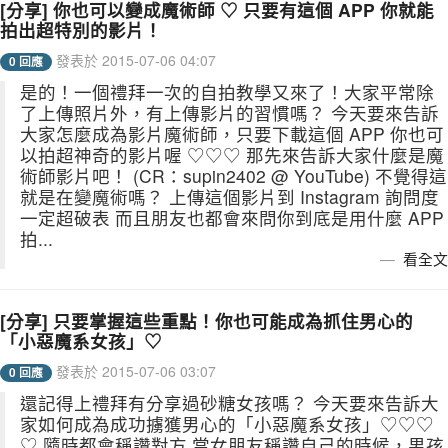
[分享] 你也可以變成魔術師 ♡ 只要有這個 APP 你就能
拍出超特別的影片！
發表於 2015-07-06 04:07
0 回應
是的！一個禮拜一次的自拍教學又來了！大家平常除
了上傳照片外，有上傳影片的習慣嗎？ 今天要來告訴
大家怎麼成為影片魔術師，只要下載這個 APP 你也可
以拍超神奇的影片喔 ♡♡♡ 那先來告訴大家什麼是魔
術師影片吧！ (CR：supin2402 @ YouTube) 不覺得這
就是在變魔術嗎？ 上傳這個影片到 Instagram 詢問度
一定超破表 而且朋友也都會來問你到底是用什麼 APP
拍...
看全文
[分享] 只要掌握這些重點！你也可能成為抓住男心的
「小惡魔系女孩」♡
發表於 2015-07-06 03:07
0 回應
還記得上禮拜有分享過砂糖女孩嗎？ 今天要來告訴大
家如何成為成功擄獲男心的「小惡魔系女孩」♡♡♡
♡ 隨時都會稱讚對方 當女朋友稱讚自己的時候，男孩