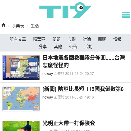
/
享樂玩
/
生活
所有文章
精華區
問題
心得
討論
閒聊
情報
分享
其他
公告
活動
日本地震各國救難隊分佈圖......台灣
怎麼怪怪的
noway
回覆於 2011-03-24 20:27
[新聞] 陰莖比長短 115國我倒數第6
noway
回覆於 2011-03-24 19:46
光明正大帶一打保險套