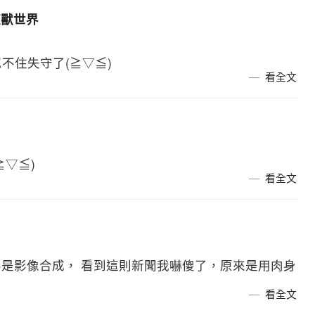
魔獸世界
忍不住失守了(≧▽≦)
看全文
▽≦)
看全文
是影像合成， 看到這則新聞我嚇傻了，原來是用肉身
看全文