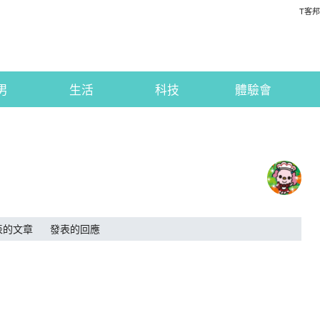
T客邦
男
生活
科技
體驗會
表的文章
發表的回應