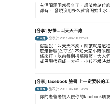
有個問題困惑很久了，想請教諸位應
都有， 發現沒用多久就會開始出水..
[分享] 好慘...叫天天不應
發表於 2011-06-10 22:49
2 回應
俗話說：叫天天不應，應該就是這種情
麼淒慘呢(≧▽≦) 不知大家小時候
條來打，以前每到掃墓時節，大人們
或黑膠帶捆成一大把，小孩不乖時就
[分享] facebook 臉書 上一定要裝
發表於 2011-06-08 13:28
3 回應
你的老爸老媽入侵你的facebook