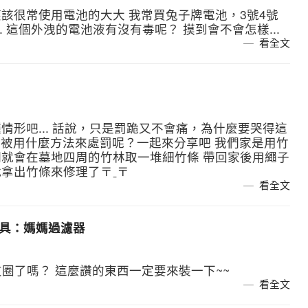
該很常使用電池的大大 我常買兔子牌電池，3號4號
. 這個外洩的電池液有沒有毒呢？ 摸到會不會怎樣...
看全文
形吧... 話說，只是罰跪又不會痛，為什麼要哭得這
都被用什麼方法來處罰呢？一起來分享吧 我們家是用竹
就會在墓地四周的竹林取一堆細竹條 帶回家後用繩子
拿出竹條來修理了〒ˍ〒
看全文
的工具：媽媽過濾器
朋友圈了嗎？ 這麼讚的東西一定要來裝一下~~
看全文