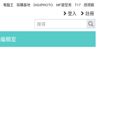
電腦王
採購基地
DIGIPHOTO
MF變型男
T17
透視鏡
登入
註冊
編輯室