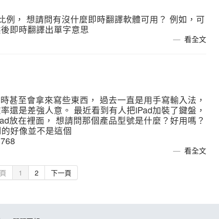
很大比例， 想請問有沒什麼即時翻譯軟體可用？ 例如，可
然後即時翻譯出單字意思
看全文
有時甚至會拿來寫些東西， 過去一直是用手寫輸入法，
還是差強人意。 最近看到有人把iPad加裝了鍵盤，
ad放在裡面， 想請問那個產品型號是什麼？好用嗎？
看到的好像並不是這個
4768
看全文
頁
1
2
下一頁