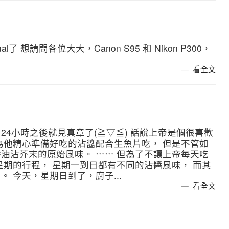
 想請問各位大大，Canon S95 和 Nikon P300，
看全文
4小時之後就見真章了(≧▽≦) 話說上帝是個很喜歡
為他精心準備好吃的沾醬配合生魚片吃， 但是不管如
油沾芥末的原始風味。 ⋯⋯ 但為了不讓上帝每天吃
星期的行程， 星期一到日都有不同的沾醬風味， 而其
 今天，星期日到了，廚子...
看全文