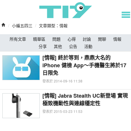
/
小編五四三
/
文章類型：情報
所有文章
精華區
問題
心得
討論
閒聊
情報
分享
其他
公告
活動
[情報] 終於等到，鼎鼎大名的
iPhone 健檢 App～手機醫生將於17
日限免
發表於 2014-09-16 11:38
[情報] Jabra Stealth UC新登場 實現
極致機動性與連線穩定性
發表於 2015-03-23 11:53