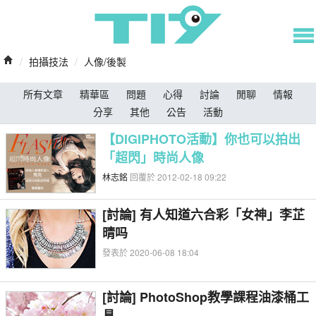
/
拍攝技法
/
人像/後製
所有文章
精華區
問題
心得
討論
閒聊
情報
分享
其他
公告
活動
【DIGIPHOTO活動】你也可以拍出
「超閃」時尚人像
林志銘
回覆於 2012-02-18 09:22
[討論] 有人知道六合彩「女神」李芷
晴吗
發表於 2020-06-08 18:04
[討論] PhotoShop教學課程油漆桶工
具