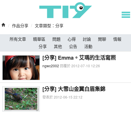
/
作品分享
/
文章類型：分享
所有文章
精華區
問題
心得
討論
閒聊
情報
分享
其他
公告
活動
[分享] Emma。艾瑪的生活寫照
ngwc2002
回覆於 2012-07-10 12:26
[分享] 大雪山金翼白眉集錦
發表於 2012-06-15 22:12