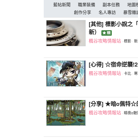
藍帖新聞
職業裝備
副本任務
地圖
創作分享
名人專訪
暴雪雜
[其他] 標影小說
新）
精
楓谷攻略情報站
·
標影
·
新
[心得] ☆宿命逆襲
楓谷攻略情報站
·
卡比
·
寒
[分享] ★暗o佩特
楓谷攻略情報站
·
暗夜o魅