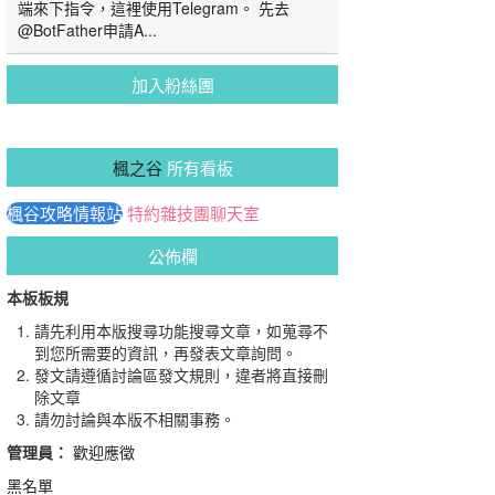
端來下指令，這裡使用Telegram。 先去
@BotFather申請A...
加入粉絲團
楓之谷
所有看板
楓谷攻略情報站
特約雜技團聊天室
公佈欄
本板板規
請先利用本版搜尋功能搜尋文章，如蒐尋不
到您所需要的資訊，再發表文章詢問。
發文請遵循討論區發文規則，違者將直接刪
除文章
請勿討論與本版不相關事務。
管理員：
歡迎應徵
黑名單