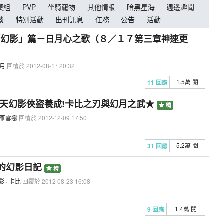
模組
PVP
坐騎寵物
其他情報
暗黑星海
週邊趣聞
談
特別活動
出刊訊息
任務
公告
活動
之「幻影」篇－日月心之歌（８／１７第三章神速更
月
回覆於 2012-08-17 20:32
1.5萬 閱
11 回應
!2天幻影俠盜養成!卡比之刃與幻月之武★
精
雁雪戀
回覆於 2012-12-09 17:50
5.2萬 閱
31 回應
☆的幻影日記
精
影
·
卡比
回覆於 2012-08-23 16:08
1.4萬 閱
9 回應