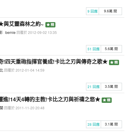
9.6萬 閱
9 回應
影★與艾靈森林之約~
精
影
·
bernie
回覆於 2012-09-02 13:35
5.6萬 閱
51 回應
ed傳奇!四天重砲指揮官養成!卡比之刃與傳奇之歌★
精
比
回覆於 2012-01-04 14:59
3.5萬 閱
21 回應
&大躍進!14天4轉的主教!卡比之刃與祈禱之悠★
精
蘭
回覆於 2011-11-20 20:48
3.1萬 閱
28 回應