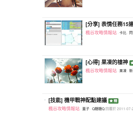
[分享] 表情任務1
楓谷攻略情報站
·
卡比
·
閃
[心得] 果凍的槍神
楓谷攻略情報站
·
果凍
·
新
[技能] 機甲戰神配點建議
精
楓谷攻略情報站
·
蓋子
·
Q糖糖Q
回覆於 2011-07-2