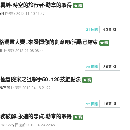
的羈絆-時空的旅行者-勳章的取得
精
YN
回覆於 2012-11-10 16:27
6.3萬 閱
31 回應
屆四格漫畫大賽~來發揮你的創意吧(活動已結束
精
比
回覆於 2012-06-08 08:44
2.9萬 閱
26 回應
終極冒險家之狙擊手50~120技能點法
精
雁雪戀
回覆於 2012-04-16 21:22
1.8萬 閱
12 回應
任務破解-永遠的忠貞-勳章的取得
精
cred Sky
回覆於 2012-04-23 22:46