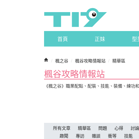
首頁
正妹
型
/
楓之谷
/
楓谷攻略情報站
/
精華區
楓谷攻略情報站
《楓之谷》職業配點、配裝、技能、裝備、練功
所有文章
精華區
問題
心得
討
趣聞
專訪
雜談
衝等
技能