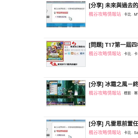
[分享] 未來與過去
楓谷攻略情報站
·
卡比
·
M
[問題] T17第一
楓谷攻略情報站
·
卡比
·
卡
[分享] 冰霜之風－
楓谷攻略情報站
·
標影
·
寒
[分享] 凡雷恩前置
楓谷攻略情報站
·
卡比
·
Sa