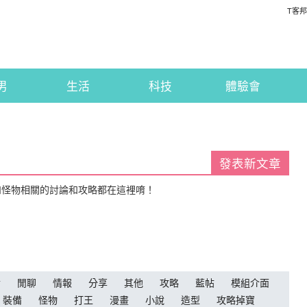
T客邦
男
生活
科技
體驗會
發表新文章
和怪物相關的討論和攻略都在這裡唷！
論
閒聊
情報
分享
其他
攻略
藍帖
模組介面
裝備
怪物
打王
漫畫
小說
造型
攻略掉寶