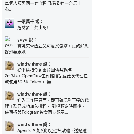
每個人都照同一套流程 我看到這一台馬上
心...
一眼萬千 說：
危險發言禁止啊!
yuyu 說：
貧乳克蕾西亞又可愛又傲嬌，真的好想
好想要跟她.....
windwithme 說：
從下達指令到圖片回傳共耗時
2m34s，OpenClaw工作階段記錄此次代理任
務使用56.5K Token。 接...
windwithme 說：
進入工作區頁面，即可確認剛下達的代
理任務已成功加入排程。 到達預定時間後，
儀表板與Telegram皆會同步顯示...
windwithme 說：
Agentic AI能夠綁定通訊軟體，透過遠