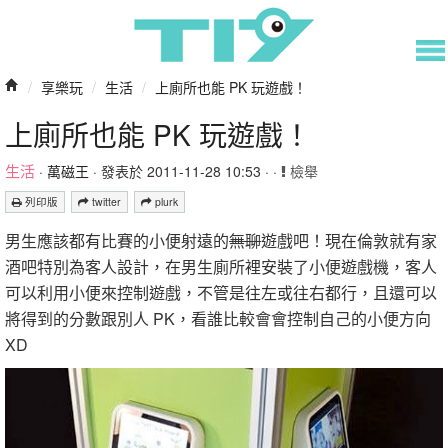
/
享樂玩
/
生活
/
上廁所也能 PK 玩遊戲！
上廁所也能 PK 玩遊戲！
生活
·
萬磁王
· 發表於 2011-11-28 10:53 · ·
檢舉
列印版
twitter
plurk
男生應該都有比賽的小便射遠的
無聊
遊戲吧！現在倫敦就有家
酒吧特別為客人設計，在男生廁所裡安裝了小便遊戲機，客人
可以利用小便來控制遊戲，不管是往左或往右都行，且還可以
將得到的分數跟別人 PK，看誰比較會會控制自己的小便方向
XD