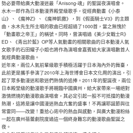
勢必要帶給廣大動漫迷最「Anisong-魂」的聖誕夜演唱會。
水木一郎作為日本動漫界殿堂級歌手，從經典動畫《小泰
山》、《魔神Z》、《魔神凱撒》，到《假面騎士V3》的主題
曲，水木先生所主唱的歌曲已經超過了1000首，當之無愧於
「動畫歌之帝王」的稱號。同時，曾演唱過《美少女戰士R》
ED、《青出於藍》OP等人氣動畫的相關歌曲的日本動漫人氣
女歌手的石田耀子小姐也將作為演唱會嘉賓給大家演唱數首人
氣經典動漫歌曲。
近年來，兩位人氣前輩級歌手積極活躍于日本海內外的舞臺，
此前更是攜手參演了2010年上海世博會日本文化周的演出，引
起了眾多動漫迷和歌迷們熱情的追捧。2011年的聖誕夜，兩位
日本殿堂級的動漫歌手將親臨中國廣州，給大家帶來一場絕對
激情燃燒的動漫歌曲演唱會，其必定引起一股不可抵擋的動漫
熱潮，這將是讓中國漫迷熱血亢奮的盛事！不再讓耶誕節與往
常雷同——改變！重拾心底中的熱血與感動，與廣大動漫粉絲
一起在廣州蓓蕾劇院度過這一個終身難忘的動漫歌曲聖誕之
夜。