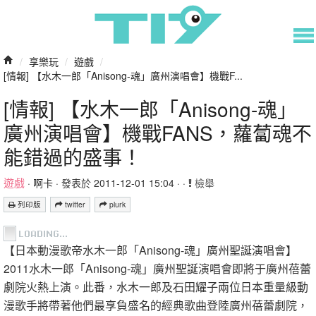
/
享樂玩
/
遊戲
/
[情報] 【水木一郎「Anisong-魂」廣州演唱會】機戰F...
[情報] 【水木一郎「Anisong-魂」
廣州演唱會】機戰FANS，蘿蔔魂不
能錯過的盛事！
遊戲
·
啊卡
· 發表於 2011-12-01 15:04 · ·
檢舉
列印版
twitter
plurk
【日本動漫歌帝水木一郎「Anisong-魂」廣州聖誕演唱會】
2011水木一郎「Anisong-魂」廣州聖誕演唱會即將于廣州蓓蕾
劇院火熱上演。此番，水木一郎及石田耀子兩位日本重量級動
漫歌手將帶著他們最享負盛名的經典歌曲登陸廣州蓓蕾劇院，