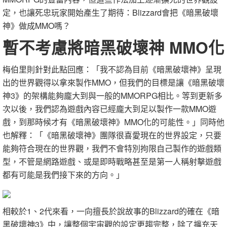
定，也讓死忠玩家開始產生了期待：Blizzard會把《暗黑破壞
神》做成MMO嗎？
暫不考慮將暗黑破壞神 MMO化
梅伯里則針對此點回應：「我不認為目前《暗黑破壞神》呈現
出的世界觀得以拿來製作MMO，但我們的目標是讓《暗黑破壞
神3》的架構能夠龐大到與一般的MMORPG相比。等到更新多
次以後，我們認為遊戲內容已經龐大到足以製作一款MMO遊
戲，到那時候才有《暗黑破壞神》MMO化的可能性。」同時他
也解釋：「《暗黑破壞神》團隊很喜愛現在的世界設定，只要
能夠符合現在的世界觀，我們不會特別拘限自己製作的遊戲類
型，不管是網路遊戲、或是即時戰略甚至是第一人稱射擊遊戲
都有可能是我們接下來的方向。」
相較於1、2代來看，一向擅長於說故事的Blizzard的確在《暗
黑破壞神3》中，讓整個宇宙觀的設定更趨完整，除了擴充天