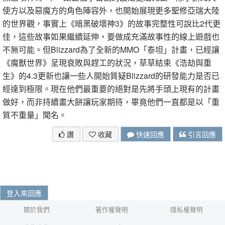
使方以及惡魔方的角色陣容外，也開始展現更多聖修亞瑞大陸
的世界觀，事實上《暗黑破壞神3》的故事完整性可說比2代更
佳，這些故事如果繼續延伸，要做成充滿故事性的線上遊戲也
不無可能。但Blizzard為了全新的MMO「泰坦」計畫，已經讓
《魔獸世界》呈現衰敗與趕工的狀況，草草結束《浩劫與重
生》的4.3更新也讓一些人開始質疑Blizzard的研發能力是否已
經達到極限。現在他們最重要的絕對是先將手頭上現有的計畫
做好，而非持續畫大餅讓玩家期待，畢竟他們一直都是以「重
質不重量」聞名。
讚
收藏
快速回應
引言回應
登入來回應
關於我們
著作權聲明
隱私權聲明