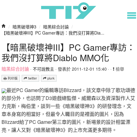
/
暗黑破壞神3
/
暗黑綜合討論
/
【暗黑破壞神III】PC Gamer專訪：我們沒打算將Dia...
【暗黑破壞神III】PC Gamer專訪：
我們沒打算將Diablo MMO化
暗黑綜合討論
·
不可說教主
· 發表於 2011-12-01 15:40 · ·
檢舉
列印版
twitter
plurk
最近PC Gamer的編輯專訪Blizzard，該文章中除了歌功頌德
的部分外，也訪問了D3遊戲總監傑‧威爾森以及資深製作人艾
力克斯，梅伯里，談到一些《暗黑破壞神3》的研發理念，文
章本身寫的相當好，但最令人矚目的是裡面的圖片，因為
Blizzard給了PC Gamer第三章的圖片，新場景的設計相當漂
亮，讓人又對《暗黑破壞神3》的上市充滿更多期待。