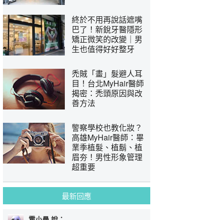
終於不用再說話遮嘴
巴了！新銳牙醫隱形
矯正微笑的改變｜男
生也值得好好整牙
禿賊「畫」髮避人耳
目！台北MyHair醫師
揭密：禿頭原因與改
善方法
警察學校也教化妝？
高雄MyHair醫師：畢
業季植髮、植鬍、植
眉夯！男性形象管理
超重要
最新回應
霍小曼 說：