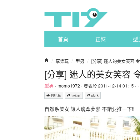
首頁
正妹
型
/
享樂玩
/
型男
/
[分享] 迷人的美女笑容 
[分享] 迷人的美女笑容
型男
·
momo1972
· 發表於 2011-12-14 01:15 · ·
列印版
twitter
plurk
自然系美女 讓人魂牽夢縈 不錯要推一下!!