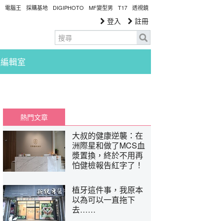
電腦王
採購基地
DIGIPHOTO
MF變型男
T17
透視鏡
登入
註冊
編輯室
熱門文章
大叔的健康逆襲：在
洲際星和做了MCS血
漿置換，終於不用再
怕健檢報告紅字了！
植牙這件事，我原本
以為可以一直拖下
去……