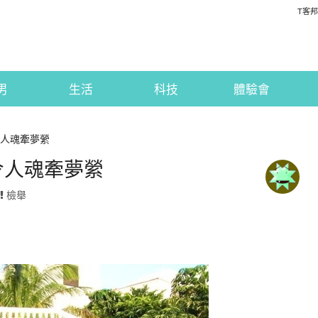
T客邦
男
生活
科技
體驗會
令人魂牽夢縈
 令人魂牽夢縈
檢舉