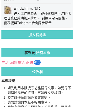
windwithme 說：
進入工作區頁面，即可確認剛下達的代
理任務已成功加入排程。 到達預定時間後，
儀表板與Telegram皆會同步顯示...
加入粉絲團
享樂玩
所有看板
生活
遊戲
攝影
正妹
型男
公佈欄
本板板規
請先利用本版搜尋功能搜尋文章，如蒐尋不
到您所需要的資訊，再發表文章詢問。
發文請遵循討論區發文規則。
請勿討論與本版不相關事務。
嚴禁有猥褻或挑逗姿勢，或是乳房、臀部或