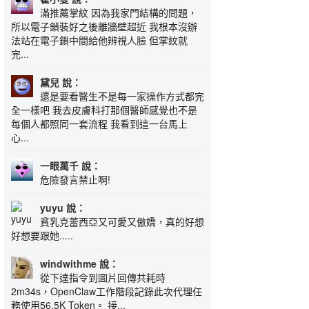
滿推薦掌紋 因為我家門結構的問題，
所以電子鎖裝好之後離牆壁超近 我根本沒辦
法站在電子鎖中間給他辨視人臉 但掌紋就
完...
黛兒 說：
還是要看醫生不是每一家操作方式都完
全一樣吧 我去皮膚科打那個醫師感覺也不是
每個人都照同一套流程 我看到這一台馬上
心...
一眼萬千 說：
危險發言禁止啊!
yuyu 說：
貧乳克蕾西亞又可愛又傲嬌，真的好想
好想要跟她.....
windwithme 說：
從下達指令到圖片回傳共耗時
2m34s，OpenClaw工作階段記錄此次代理任
務使用56.5K Token。 接...