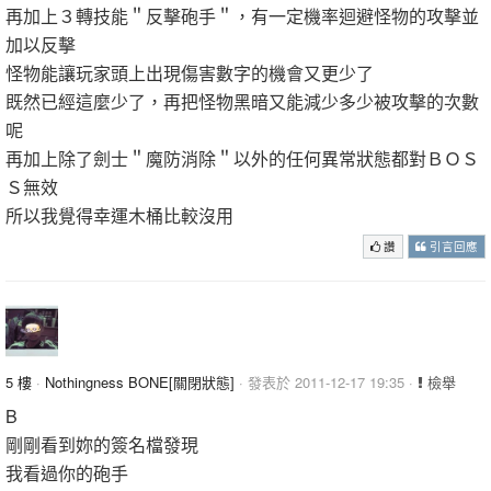
再加上３轉技能＂反擊砲手＂，有一定機率迴避怪物的攻擊並
加以反擊
怪物能讓玩家頭上出現傷害數字的機會又更少了
既然已經這麼少了，再把怪物黑暗又能減少多少被攻擊的次數
呢
再加上除了劍士＂魔防消除＂以外的任何異常狀態都對ＢＯＳ
Ｓ無效
所以我覺得幸運木桶比較沒用
讚
引言回應
5 樓
·
Nothingness BONE[關閉狀態]
· 發表於 2011-12-17 19:35 ·
檢舉
B
剛剛看到妳的簽名檔發現
我看過你的砲手