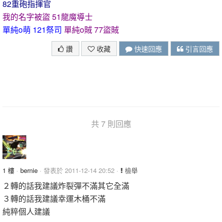
82重砲指揮官
我的名字被盜 51龍魔導士
單純o萌 121祭司
單純o賊 77盜賊
讚
收藏
快速回應
引言回應
共 7 則回應
1 樓
·
bernie
· 發表於 2011-12-14 20:52 ·
檢舉
２轉的話我建議炸裂彈不滿其它全滿
３轉的話我建議幸運木桶不滿
純粹個人建議