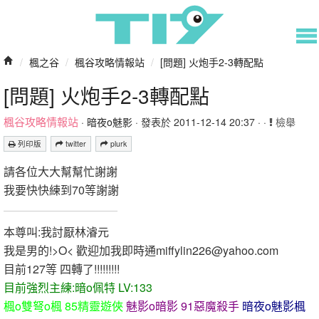
/
楓之谷
/
楓谷攻略情報站
/
[問題] 火炮手2-3轉配點
[問題] 火炮手2-3轉配點
楓谷攻略情報站
·
暗夜o魅影
· 發表於 2011-12-14 20:37 · ·
檢舉
列印版
twitter
plurk
請各位大大幫幫忙謝謝
我要快快練到70等謝謝
本尊叫:我討厭林濬元
我是男的!>O< 歡迎加我即時通miffylin226@yahoo.com
目前127等 四轉了!!!!!!!!!
目前強烈主練:暗o佩特 LV:133
楓o雙弩o楓 85精靈遊俠
魅影o暗影 91惡魔殺手
暗夜o魅影楓