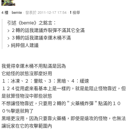
4 樓
·
bernie
· 發表於 2011-12-17 17:54 ·
檢舉
引述《bernie》之銘言：
> ２轉的話我建議炸裂彈不滿其它全滿
> ３轉的話我建議幸運木桶不滿
> 純粹個人建議
我覺得幸運木桶不用點滿是因為
它給怪的狀態沒那麼好用
１：冰凍、２：暈眩、３：黑暗、４：緩速
１２４從用處來看基本上是一樣的，就是能阻止怪物靠近，但
是就算怪物沒中那些狀態
不想讓怪物靠近，只要用２轉的＂火藥桶炸彈＂點滿的１０
０％擊退就夠了
黑暗更沒用，因為只要靠火藥桶，即使是遠攻的怪物，也無法
讓玩家在它的攻擊範圍內