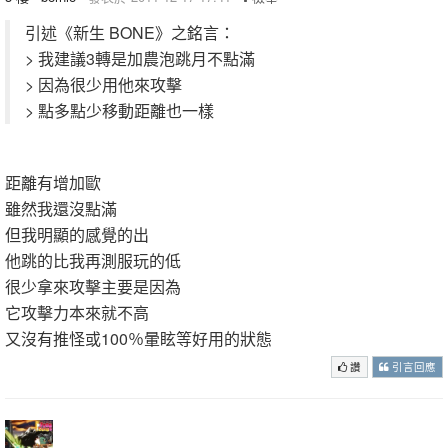
引述《新生 BONE》之銘言：
> 我建議3轉是加農泡跳月不點滿
> 因為很少用他來攻擊
> 點多點少移動距離也一樣
距離有增加歐
雖然我還沒點滿
但我明顯的感覺的出
他跳的比我再測服玩的低
很少拿來攻擊主要是因為
它攻擊力本來就不高
又沒有推怪或100％暈眩等好用的狀態
讚
引言回應