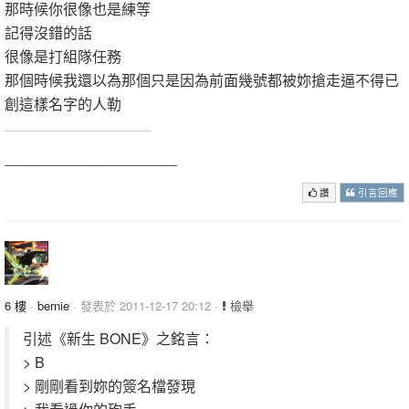
那時候你很像也是練等
記得沒錯的話
很像是打組隊任務
那個時候我還以為那個只是因為前面幾號都被妳搶走逼不得已
創這樣名字的人勒
_____________________
讚
引言回應
6 樓
·
bernie
· 發表於 2011-12-17 20:12 ·
檢舉
引述《新生 BONE》之銘言：
> B
> 剛剛看到妳的簽名檔發現