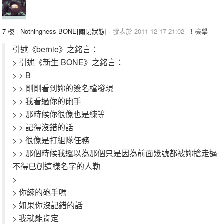
7 樓
·
Nothingness BONE[關閉狀態]
· 發表於 2011-12-17 21:02 ·
檢舉
引述《bernie》之銘言：
> 引述《新生 BONE》之銘言：
> > B
> > 剛剛看到妳的簽名檔發現
> > 我看過你的砲手
> > 那時候你很像也是練等
> > 記得沒錯的話
> > 很像是打組隊任務
> > 那個時候我還以為那個只是因為前面幾號都被妳搶走逼
不得已創這樣名字的人勒
>
> 你練的砲手嗎
> 如果你沒記錯的話
> 我就能肯定