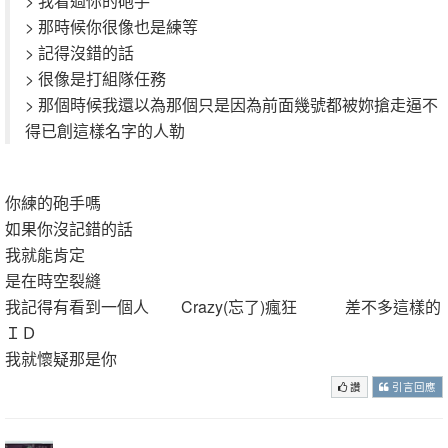
> 我看過你的砲手
> 那時候你很像也是練等
> 記得沒錯的話
> 很像是打組隊任務
> 那個時候我還以為那個只是因為前面幾號都被妳搶走逼不
得已創這樣名字的人勒
你練的砲手嗎
如果你沒記錯的話
我就能肯定
是在時空裂縫
我記得有看到一個人 Crazy(忘了)瘋狂 差不多這樣的
ＩＤ
我就懷疑那是你
讚
引言回應