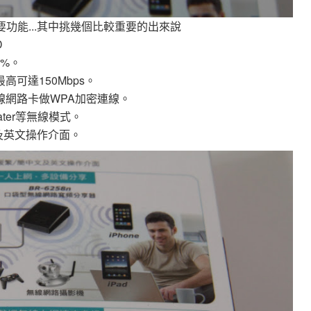
的主要功能...其中挑幾個比較重要的出來說
D
%。
高可達150Mbps。
線網路卡做WPA加密連線。
epeater等無線模式。
文及英文操作介面。