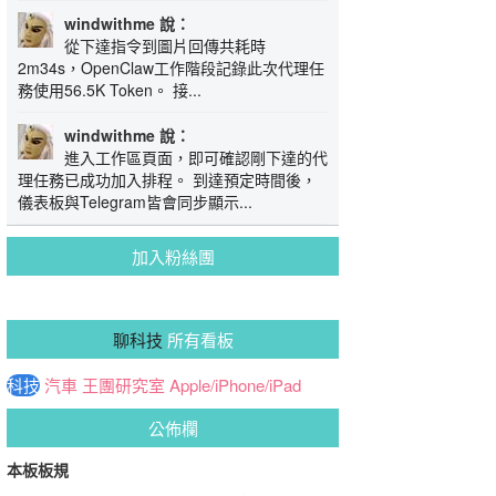
windwithme 說：
從下達指令到圖片回傳共耗時
2m34s，OpenClaw工作階段記錄此次代理任
務使用56.5K Token。 接...
windwithme 說：
進入工作區頁面，即可確認剛下達的代
理任務已成功加入排程。 到達預定時間後，
儀表板與Telegram皆會同步顯示...
加入粉絲團
聊科技
所有看板
科技
汽車
王團研究室
Apple/iPhone/iPad
公佈欄
本板板規