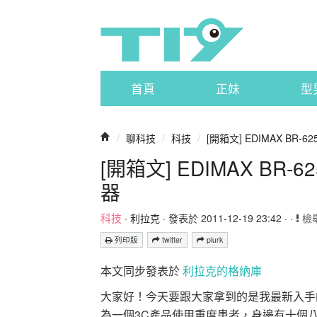
首頁
正妹
型
/
聊科技
/
科技
/
[開箱文] EDIMAX BR-
[開箱文] EDIMAX BR
器
科技
·
利拉克
· 發表於 2011-12-19 23:42 · ·
檢
列印版
twitter
plurk
本文同步發表於
利拉克的格納庫
大家好！今天要跟大家拿到的是我最新入手的ED
為一個3C產品使用重度患者，身邊有十個八