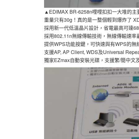
▲EDIMAX BR-6258n哩哩扣扣一大堆
重量只有30g！真的是一整個輕到爆炸了 X
採用新一代低溫晶片設計，省電最高可達68
採用802.11n無線傳輸技術，無線傳輸速率最
提供WPS功能按鍵，可快速與有WPS的無
支援AP, AP Client, WDS及Universal R
獨家EZmax自動安裝光碟，支援繁/簡中