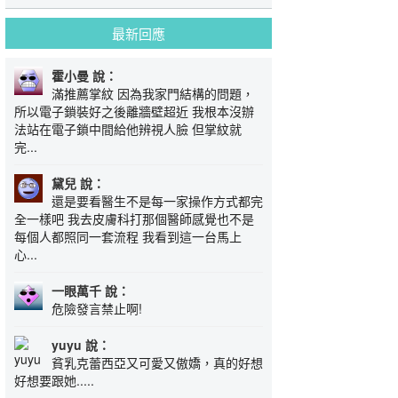
最新回應
霍小曼 說：
滿推薦掌紋 因為我家門結構的問題，
所以電子鎖裝好之後離牆壁超近 我根本沒辦
法站在電子鎖中間給他辨視人臉 但掌紋就
完...
黛兒 說：
還是要看醫生不是每一家操作方式都完
全一樣吧 我去皮膚科打那個醫師感覺也不是
每個人都照同一套流程 我看到這一台馬上
心...
一眼萬千 說：
危險發言禁止啊!
yuyu 說：
貧乳克蕾西亞又可愛又傲嬌，真的好想
好想要跟她.....