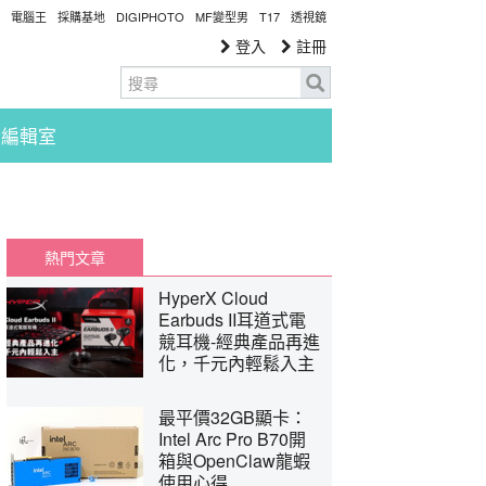
電腦王
採購基地
DIGIPHOTO
MF變型男
T17
透視鏡
登入
註冊
編輯室
熱門文章
HyperX Cloud
Earbuds II耳道式電
競耳機-經典產品再進
化，千元內輕鬆入主
最平價32GB顯卡：
Intel Arc Pro B70開
箱與OpenClaw龍蝦
使用心得