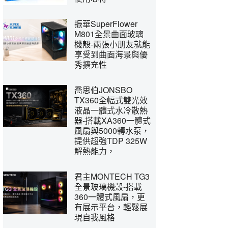
振華SuperFlower
M801全景曲面玻璃
機殼-兩張小朋友就能
享受到曲面海景與優
秀擴充性
喬思伯JONSBO
TX360全幅式雙光效
液晶一體式水冷散熱
器-搭載XA360一體式
風扇與5000轉水泵，
提供超強TDP 325W
解熱能力，
君主MONTECH TG3
全景玻璃機殼-搭載
360一體式風扇，更
有展示平台，輕鬆展
現自我風格